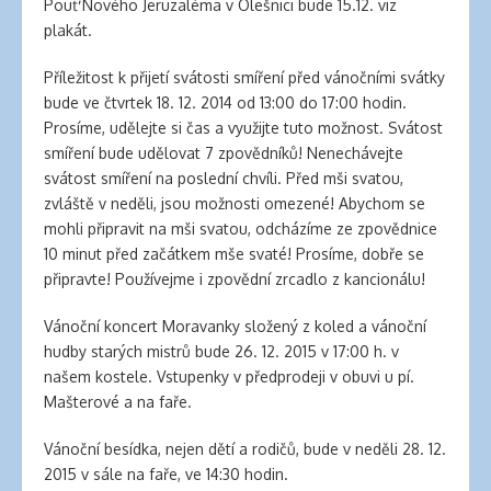
Pouť Nového Jeruzaléma v Olešnici bude 15.12. viz
plakát.
Příležitost k přijetí svátosti smíření před vánočními svátky
bude ve čtvrtek 18. 12. 2014 od 13:00 do 17:00 hodin.
Prosíme, udělejte si čas a využijte tuto možnost. Svátost
smíření bude udělovat 7 zpovědníků! Nenechávejte
svátost smíření na poslední chvíli. Před mši svatou,
zvláště v neděli, jsou možnosti omezené! Abychom se
mohli připravit na mši svatou, odcházíme ze zpovědnice
10 minut před začátkem mše svaté! Prosíme, dobře se
připravte! Používejme i zpovědní zrcadlo z kancionálu!
Vánoční koncert Moravanky složený z koled a vánoční
hudby starých mistrů bude 26. 12. 2015 v 17:00 h. v
našem kostele. Vstupenky v předprodeji v obuvi u pí.
Mašterové a na faře.
Vánoční besídka, nejen dětí a rodičů, bude v neděli 28. 12.
2015 v sále na faře, ve 14:30 hodin.