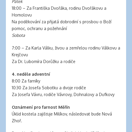
Pátek
banana
18:00 – Za Františka Dvořáka, rodinu Dvořákovu a
clips
Homolovu
for
Na poděkování za přijatá dobrodiní s prosbou o Boží
natural
pomoc, ochranu a požehnání
hair
Sobota
latex
clothing
7:00 – Za Karla Válku, živou a zemřelou rodinu Válkovu a
Krejčovu
Za Dr. Lubomíra Dorůžku a rodiče
4. neděle adventní
8:00 Za farníky
10:30 Za Josefa Sobotku a dvoje rodiče
Za Josefa Vávru, rodiče Vávrovy, Dohnalovy a Dufkovy
Oznámení pro farnost Měřín
Úklid kostela zajišťuje Milíkov, následovat bude Nová
Zhoř.