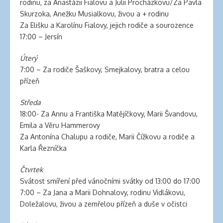
clinic
rodinu, za Anastázii Fialovu a Julii Procházkovu/Za Pavla
london
Skurzoka, Anežku Musialkovu, živou a + rodinu
latex
Za Elišku a Karolínu Fialovy, jejich rodiče a sourozence
clothes
17:00 – Jersín
classic
length
Úterý
hair
7:00 – Za rodiče Šaškovy, Smejkalovy, bratra a celou
reddit
přízeň
hair
Středa
extensions
18:00- Za Annu a Františka Matějíčkovy, Marii Švandovu,
south
Emila a Věru Hammerovy
auckland
Za Antonína Chalupu a rodiče, Marii Čížkovu a rodiče a
latex
Karla Řezníčka
clothes
daisy
Čtvrtek
fuentes
Svátost smíření před vánočními svátky od 13:00 do 17:00
hair
7:00 – Za Jana a Marii Dohnalovy, rodinu Vidlákovu,
extensions
Doležalovu, živou a zemřelou přízeň a duše v očistci
walmart
large