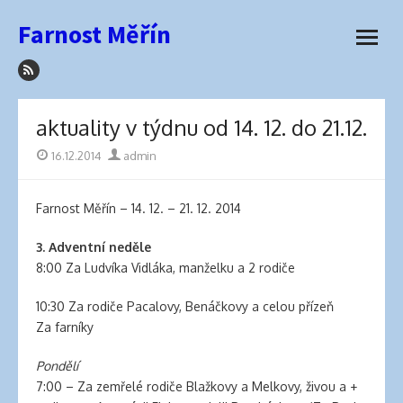
how
Přeskočit
Farnost Měřín
to
na
otevřít
sleep
obsah
menu
with
hair
extensions
aktuality v týdnu od 14. 12. do 21.12.
elva
hair
Publikováno
16.12.2014
Autor
admin
wigs
latex
Farnost Měřín – 14. 12. – 21. 12. 2014
lingerie
best
3.
Adventní neděle
hair
8:00 Za Ludvíka Vidláka, manželku a 2 rodiče
product
for
10:30 Za rodiče Pacalovy, Benáčkovy a celou přízeň
side
Za farníky
part
best
Pondělí
hair
7:00 – Za zemřelé rodiče Blažkovy a Melkovy, živou a +