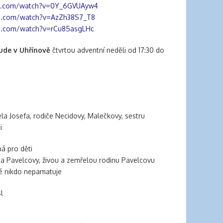
be.com/watch?v=0Y_6GVUAyw4
e.com/watch?v=AzZh38S7_T8
e.com/watch?v=rCu85asgLHc
bude v Uhřínově
čtvrtou adventní neděli od 17:30 do
a Josefa, rodiče Necidovy, Malečkovy, sestru
i
á pro děti
covy, živou a zemřelou rodinu Pavelcovu
ikdo nepamatuje
l