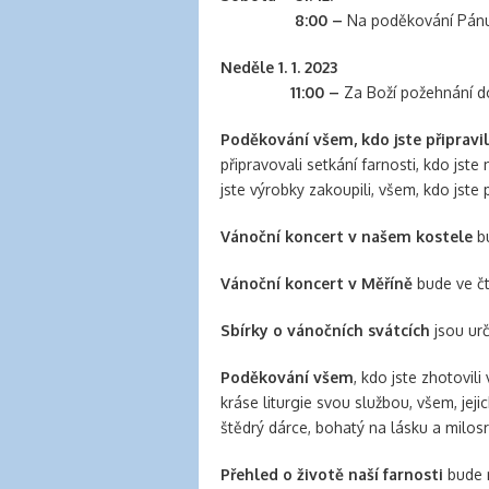
banana
8:00 –
Na poděkování Pán
clips
for
Neděle 1. 1. 2023
natural
11:00 –
Za Boží požehnání d
hair
latex
Poděkování všem, kdo jste připravi
clothing
připravovali setkání farnosti, kdo jste 
jste výrobky zakoupili, všem, kdo jste p
Vánoční koncert v našem kostele
b
Vánoční koncert v Měříně
bude ve čt
Sbírky o vánočních svátcích
jsou urč
Poděkování všem
, kdo jste zhotovil
kráse liturgie svou službou, všem, jeji
štědrý dárce, bohatý na lásku a milosr
Přehled o životě naší farnosti
bude 