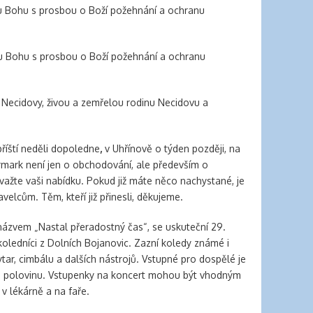
 Bohu s prosbou o Boží požehnání a ochranu
 Bohu s prosbou o Boží požehnání a ochranu
 Necidovy, živou a zemřelou rodinu Necidovu a
říští neděli dopoledne
,
v Uhřínově o týden později, na
rmark není jen o obchodování, ale především o
važte vaši nabídku. Pokud již máte něco nachystané, je
elcům. Těm, kteří již přinesli, děkujeme.
názvem „Nastal přeradostný čas“, se uskuteční 29.
koledníci z Dolních Bojanovic. Zazní koledy známé i
r, cimbálu a dalších nástrojů. Vstupné pro dospělé je
ků, polovinu. Vstupenky na koncert mohou být vhodným
v lékárně a na faře.