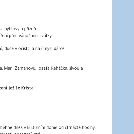
Uchytilovy a přízeň
ření před vánočními svátky
ků, duše v očistci a na úmysl dárce
ana, Marii Zemanovu, Josefa Řeháčka, živou a
ení Ježíše Krista
oběhne dnes v kulturním domě od čtrnácté hodiny.