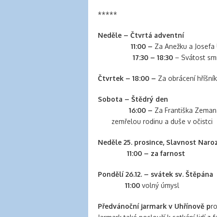
*****
Neděle – Čtvrtá adventní
11:00 –
Za Anežku a Josefa 
17:30 – 18:30
– Svátost smí
Čtvrtek – 18:00 –
Za obrácení hříšní
Sobota – Štědrý den
16:00 –
Za Františka Zem
zemřelou rodinu a duše v očistci
Neděle 25. prosince, Slavnost Naroz
11:00 – za farnost
Pondělí 26.12. – svátek sv. Štěpána
11:00
volný úmysl
Předvánoční jarmark v Uhřínově p
r