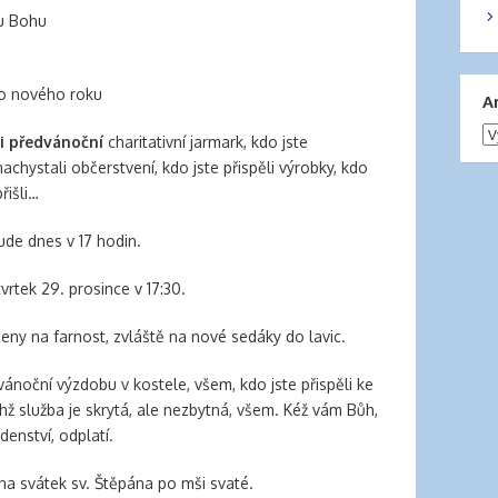
u Bohu
o nového roku
A
Ar
li předvánoční
charitativní jarmark, kdo jste
nachystali občerstvení, kdo jste přispěli výrobky, kdo
řišli…
ude dnes v 17 hodin.
vrtek 29. prosince v 17:30.
eny na farnost, zvláště na nové sedáky do lavic.
i vánoční výzdobu v kostele, všem, kdo jste přispěli ke
chž služba je skrytá, ale nezbytná, všem. Kéž vám Bůh,
denství, odplatí.
na svátek sv. Štěpána po mši svaté.