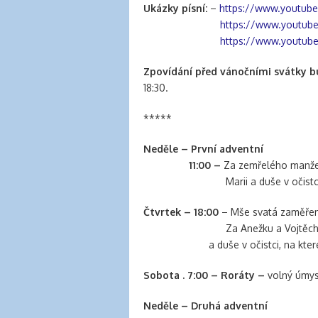
Ukázky písní:
–
https://www.youtu
https://www.youtub
https://www.youtub
Zpovídání před vánočními svátky 
18:30.
*****
Neděle –
První adventní
11:00 –
Za zemřelého manžel
Marii a duše v očistc
Čtvrtek – 18:00
– Mše svatá zaměřen
Za Anežku a Vojtěcha Pavel
a duše v očistci, na které n
Sobota . 7:00 – Roráty –
volný úmys
Neděle – Druhá adventní