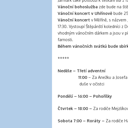
Jarmark také poslouží k setkání lidí z 
Vánoční bohoslužba
zde bude na štěd
Vánoční koncert v Uhřínově
bude 25.
Vánoční koncert
v Měříně, s názvem 
17:30. Vystoupí Štěpánští koledníci z
vhodným vánočním dárkem a jsou v pře
farnosti.
Během vánočních svátků bude sbír
*****
Neděle – Třetí adventní
11:00
– Za Anežku a Josefa
duše v očistci
Pondělí – 16:00 – Pohořílky
Čtvrtek – 18:00 –
Za rodiče Mejzlíko
Sobota 7:00 – Roráty –
Za rodiče Ha