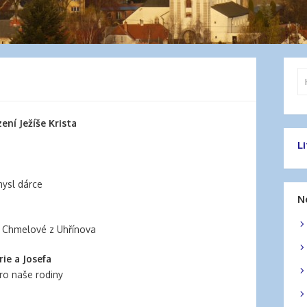
Vy
ení Ježíše Krista
L
ysl dárce
N
melové z Uhřínova
rie a Josefa
ro naše rodiny