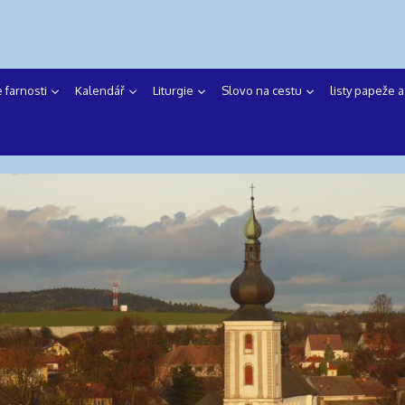
e farnosti
Kalendář
Liturgie
Slovo na cestu
listy papeže 