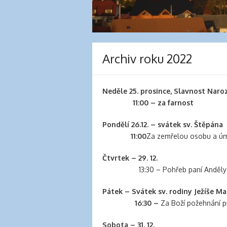
clinic
london
latex
clothes
classic
Archiv roku 2022
length
hair
reddit
Neděle 25. prosince, Slavnost Naroz
hair
11:00 – za farnost
extensions
south
Pondělí 26.12. – svátek sv. Štěpána
auckland
11:00
Za zemřelou osobu a úm
latex
clothes
Čtvrtek – 29. 12.
daisy
13:30 – Pohřeb paní Anděly Ch
fuentes
hair
Pátek –
Svátek sv. rodiny Ježíše Ma
extensions
16:30 –
Za Boží požehnání p
walmart
large
Sobota – 31. 12.