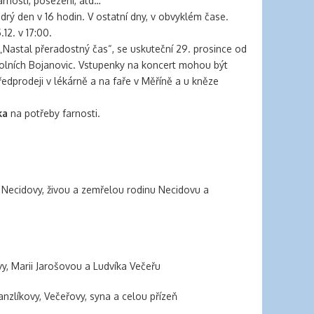
farnosti, posezení, atd…
rý den v 16 hodin. V ostatní dny, v obvyklém čase.
12. v 17:00.
„Nastal přeradostný čas“, se uskuteční 29. prosince od
 Dolních Bojanovic. Vstupenky na koncert mohou být
dprodeji v lékárně a na faře v Měříně a u kněze
ka
na potřeby farnosti.
 Necidovy, živou a zemřelou rodinu Necidovu a
vy, Marii Jarošovou a Ludvíka Večeřu
nzlíkovy, Večeřovy, syna a celou přízeň