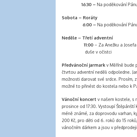
16:30 –
Na poděkování Pánu
Sobota – Roráty
6:00 –
Na poděkování Pánu
Neděle – Třetí adventní
11:00
– Za Anežku a Josefa
duše v očistci
Předvánoční jarmark
v Měříně bude p
čtvrtou adventní neděli odpoledne. Ja
možnosti darovat své srdce. Prosím, z
možné to přinést do kostela nebo k Pav
Vánoční koncert
v našem kostele, s 
prosince od 17:30. Vystoupí Štěpánští 
méně známé, za doprovodu varhan, kyta
200 Kč, pro děti od 6. roků do 15 ro
vánočním dárkem a jsou v předprodeji 