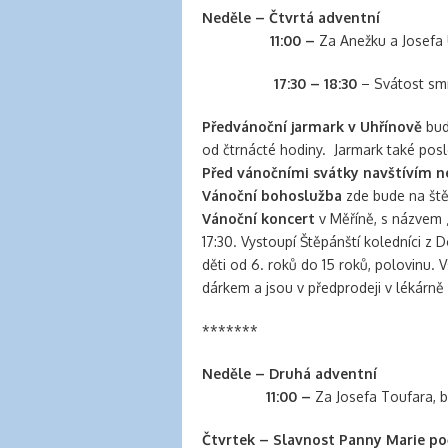
Neděle – Čtvrtá adventní
11:00 –
Za Anežku a Josefa 
17:30 – 18:30
– Svátost smí
Předvánoční jarmark v Uhřínově
bud
od čtrnácté hodiny. Jarmark také poslou
Před vánočními svátky navštívím 
Vánoční bohoslužba
zde bude na štěd
Vánoční koncert
v Měříně, s názvem 
17:30. Vystoupí Štěpánští koledníci z 
děti od 6. roků do 15 roků, polovinu
dárkem a jsou v předprodeji v lékárně 
*******
Neděle – Druhá adventní
11:00 –
Za Josefa Toufara, br
Čtvrtek –
Slavnost Panny Marie po