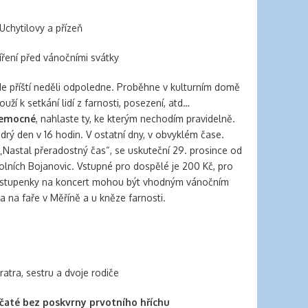
Uchytilovy a přízeň
ření před vánočními svátky
e příští neděli odpoledne. Proběhne v kulturním domě
ží k setkání lidí z farnosti, posezení, atd…
nemocné
, nahlaste ty, ke kterým nechodím pravidelně.
rý den v 16 hodin. V ostatní dny, v obvyklém čase.
„Nastal přeradostný čas“, se uskuteční 29. prosince od
Dolních Bojanovic. Vstupné pro dospělé je 200 Kč, pro
. Vstupenky na koncert mohou být vhodným vánočním
a na faře v Měříně a u kněze farnosti.
atra, sestru a dvoje rodiče
čaté bez poskvrny prvotního hříchu