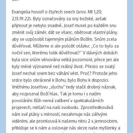
Evangelia hovoří o čtyřech snech (srov. Mt 1,20;
2,13.19.22). Byly označovány za sny božské, avšak
přijmout je nebylo snadné. Josef musel po každém snu
změnit svůj záměr, dát se všanc, obětovat vlastní plány,
aby se uzpůsobil tajemným plánům Božím. Snům zcela
důvěřoval. Můžeme si ale položit otázku: „Co to bylo za
noční sen, kterému tolik důvěřoval?“ V dávných dobách
byla sice snům věnována velká pozornost, přece jen ale
byly méně významné než reálný život. Přesto se svatý
Josef nechal snem bez váhání vést. Proč? Protože jeho
srdce bylo obrácené k Bohu, bylo Bohu k dispozici.
Vnitřnímu Josefovu „sluchu“ tedy stačil drobný náznak,
aby rozpoznal Boží hlas. Tak je tomu i s naším
povoláním: Bůh nemá zalíbení v spektakulárních
projevech, netlačí na naši svobodu. Zprostředkovává
nám své plány s mírností, nezahrnuje nás zářivými
viděními, ale promlouvá k našemu nitru 2 s jemnocitem,
přibližuje se k nám a oslovuje nás skrze naše myšlenky a