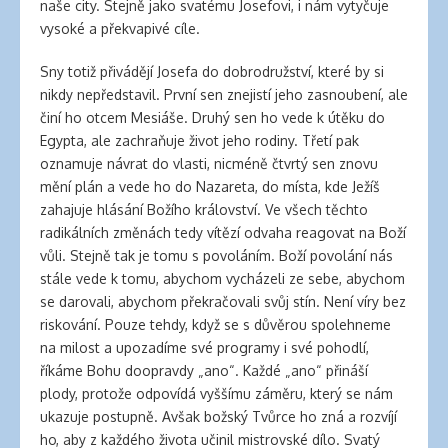
naše city. Stejně jako svatému Josefovi, i nám vytyčuje
vysoké a překvapivé cíle.
Sny totiž přivádějí Josefa do dobrodružství, které by si
nikdy nepředstavil. První sen znejistí jeho zasnoubení, ale
činí ho otcem Mesiáše. Druhý sen ho vede k útěku do
Egypta, ale zachraňuje život jeho rodiny. Třetí pak
oznamuje návrat do vlasti, nicméně čtvrtý sen znovu
mění plán a vede ho do Nazareta, do místa, kde Ježíš
zahajuje hlásání Božího království. Ve všech těchto
radikálních změnách tedy vítězí odvaha reagovat na Boží
vůli. Stejně tak je tomu s povoláním. Boží povolání nás
stále vede k tomu, abychom vycházeli ze sebe, abychom
se darovali, abychom překračovali svůj stín. Není víry bez
riskování. Pouze tehdy, když se s důvěrou spolehneme
na milost a upozadíme své programy i své pohodlí,
říkáme Bohu doopravdy „ano“. Každé „ano“ přináší
plody, protože odpovídá vyššímu záměru, který se nám
ukazuje postupně. Avšak božský Tvůrce ho zná a rozvíjí
ho, aby z každého života učinil mistrovské dílo. Svatý