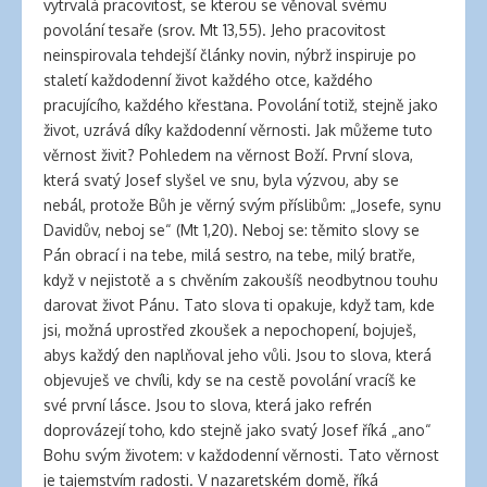
vytrvalá pracovitost, se kterou se věnoval svému
povolání tesaře (srov. Mt 13,55). Jeho pracovitost
neinspirovala tehdejší články novin, nýbrž inspiruje po
staletí každodenní život každého otce, každého
pracujícího, každého křesťana. Povolání totiž, stejně jako
život, uzrává díky každodenní věrnosti. Jak můžeme tuto
věrnost živit? Pohledem na věrnost Boží. První slova,
která svatý Josef slyšel ve snu, byla výzvou, aby se
nebál, protože Bůh je věrný svým příslibům: „Josefe, synu
Davidův, neboj se“ (Mt 1,20). Neboj se: těmito slovy se
Pán obrací i na tebe, milá sestro, na tebe, milý bratře,
když v nejistotě a s chvěním zakoušíš neodbytnou touhu
darovat život Pánu. Tato slova ti opakuje, když tam, kde
jsi, možná uprostřed zkoušek a nepochopení, bojuješ,
abys každý den naplňoval jeho vůli. Jsou to slova, která
objevuješ ve chvíli, kdy se na cestě povolání vracíš ke
své první lásce. Jsou to slova, která jako refrén
doprovázejí toho, kdo stejně jako svatý Josef říká „ano“
Bohu svým životem: v každodenní věrnosti. Tato věrnost
je tajemstvím radosti. V nazaretském domě, říká