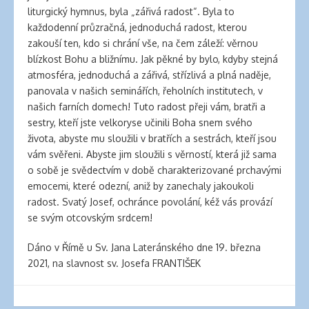
liturgický hymnus, byla „zářivá radost“. Byla to
každodenní průzračná, jednoduchá radost, kterou
zakouší ten, kdo si chrání vše, na čem záleží: věrnou
blízkost Bohu a bližnímu. Jak pěkné by bylo, kdyby stejná
atmosféra, jednoduchá a zářivá, střízlivá a plná naděje,
panovala v našich seminářích, řeholních institutech, v
našich farních domech! Tuto radost přeji vám, bratři a
sestry, kteří jste velkoryse učinili Boha snem svého
života, abyste mu sloužili v bratřích a sestrách, kteří jsou
vám svěřeni. Abyste jim sloužili s věrností, která již sama
o sobě je svědectvím v době charakterizované prchavými
emocemi, které odezní, aniž by zanechaly jakoukoli
radost. Svatý Josef, ochránce povolání, kéž vás provází
se svým otcovským srdcem!
Dáno v Římě u Sv. Jana Lateránského dne 19. března
2021, na slavnost sv. Josefa FRANTIŠEK