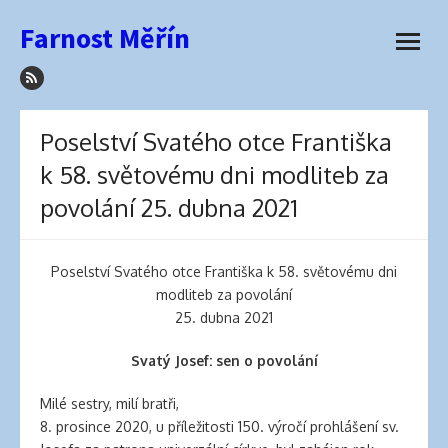
how
Přeskočit
Farnost Měřín
to
na
otevřít
sleep
obsah
menu
with
hair
extensions
Poselství Svatého otce Františka
elva
k 58. světovému dni modliteb za
hair
wigs
povolání 25. dubna 2021
latex
lingerie
best
Poselství Svatého otce Františka k 58. světovému dni
hair
modliteb za povolání
product
25. dubna 2021
for
side
Svatý Josef: sen o povolání
part
best
Milé sestry, milí bratři,
hair
8. prosince 2020, u příležitosti 150. výročí prohlášení sv.