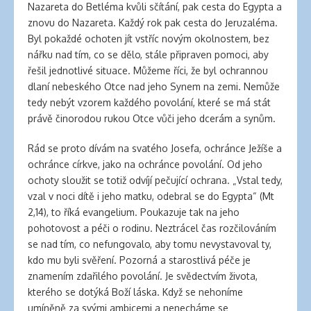
Nazareta do Betléma kvůli sčítání, pak cesta do Egypta a
znovu do Nazareta. Každý rok pak cesta do Jeruzaléma.
Byl pokaždé ochoten jít vstříc novým okolnostem, bez
nářku nad tím, co se dělo, stále připraven pomoci, aby
řešil jednotlivé situace. Můžeme říci, že byl ochrannou
dlaní nebeského Otce nad jeho Synem na zemi. Nemůže
tedy nebýt vzorem každého povolání, které se má stát
právě činorodou rukou Otce vůči jeho dcerám a synům.
Rád se proto dívám na svatého Josefa, ochránce Ježíše a
ochránce církve, jako na ochránce povolání. Od jeho
ochoty sloužit se totiž odvíjí pečující ochrana. „Vstal tedy,
vzal v noci dítě i jeho matku, odebral se do Egypta“ (Mt
2,14), to říká evangelium. Poukazuje tak na jeho
pohotovost a péči o rodinu. Neztrácel čas rozčilováním
se nad tím, co nefungovalo, aby tomu nevystavoval ty,
kdo mu byli svěření. Pozorná a starostlivá péče je
znamením zdařilého povolání. Je svědectvím života,
kterého se dotýká Boží láska. Když se nehoníme
umíněně za svými ambicemi a nenecháme se