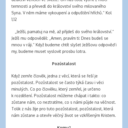
temnosti a převedl do království svého milovaného
Syna. V něm máme vykoupení a odpuštění hříchů.“ Kol
1,12
„Ježíši, pamatuj na mě, až přijdeš do svého království.“
Ježíš mu odpověděl: „Amen, pravím ti: Dnes budeš se
mnou v ráji.“ Když budeme chtít slyšet Ježíšovu odpověď i
my, budeme muset vyslovit prosbu lotra.
Pozůstalost
Když zemře člověk, jedna z věcí, která se řeší je
pozůstalost. Pozůstalost se často týká času i věci
minulých. Co po člověku, který zemřel, je určeno
k rozdělení. Pozůstalost můžeme chápat i takto: co
zůstane nám, co neztratíme, co s námi půjde na věčnost.
Tolik z nás žije pro tuto pozůstalost, pozůstalost, která
nám zůstane a otevře věčný život se vzkříšeným Kristem.
Komu?