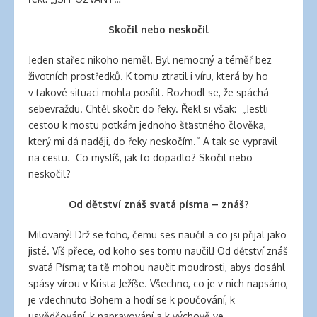
Skočil nebo neskočil
Jeden stařec nikoho neměl. Byl nemocný a téměř bez
životních prostředků. K tomu ztratil i víru, která by ho
v takové situaci mohla posílit. Rozhodl se, že spáchá
sebevraždu. Chtěl skočit do řeky. Řekl si však: „Jestli
cestou k mostu potkám jednoho šťastného člověka,
který mi dá naději, do řeky neskočím.“ A tak se vypravil
na cestu. Co myslíš, jak to dopadlo? Skočil nebo
neskočil?
Od dětství znáš svatá písma – znáš?
Milovaný! Drž se toho, čemu ses naučil a co jsi přijal jako
jisté. Víš přece, od koho ses tomu naučil! Od dětství znáš
svatá Písma; ta tě mohou naučit moudrosti, abys dosáhl
spásy vírou v Krista Ježíše. Všechno, co je v nich napsáno,
je vdechnuto Bohem a hodí se k poučování, k
usvědčování, k napravování a k výchově ve