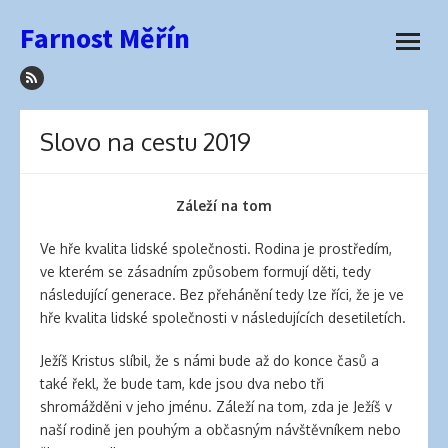
how
Přeskočit
Farnost Měřín
to
na
otevřít
sleep
obsah
menu
with
hair
extensions
Slovo na cestu 2019
elva
hair
wigs
Záleží na tom
latex
lingerie
Ve hře kvalita lidské společnosti. Rodina je prostředím,
best
ve kterém se zásadním způsobem formují děti, tedy
hair
následující generace. Bez přehánění tedy lze říci, že je ve
product
hře kvalita lidské společnosti v následujících desetiletích.
for
side
Ježíš Kristus slíbil, že s námi bude až do konce časů a
part
také řekl, že bude tam, kde jsou dva nebo tři
best
shromážděni v jeho jménu. Záleží na tom, zda je Ježíš v
hair
naší rodině jen pouhým a občasným návštěvníkem nebo