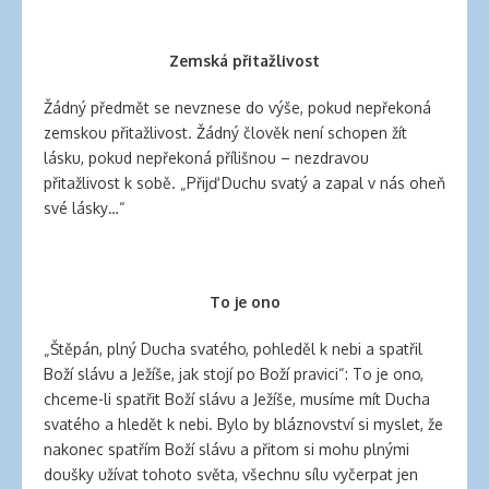
Zemská přitažlivost
Žádný předmět se nevznese do výše, pokud nepřekoná
zemskou přitažlivost. Žádný člověk není schopen žít
lásku, pokud nepřekoná přílišnou – nezdravou
přitažlivost k sobě. „Přijď Duchu svatý a zapal v nás oheň
své lásky…“
To je ono
„Štěpán, plný Ducha svatého, pohleděl k nebi a spatřil
Boží slávu a Ježíše, jak stojí po Boží pravici“: To je ono,
chceme-li spatřit Boží slávu a Ježíše, musíme mít Ducha
svatého a hledět k nebi. Bylo by bláznovství si myslet, že
nakonec spatřím Boží slávu a přitom si mohu plnými
doušky užívat tohoto světa, všechnu sílu vyčerpat jen