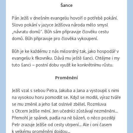
Šance
Pán Ježíš v dnešním evangeliu hovoří o potřebě pokání.
Slovo pokání v jazyce Ježíšova národa mělo smysl
„návratu domů“. Bůh sám připravuje člověku cestu
domů. Bůh připravuje pro člověka vykoupení.
Bůh je ke každému z nás milosrdný tak, jako hospodář v
evangeliu k fíkovníku. Dává mu ještě šanci. Chtějme i my
tuto šanci – postní dobu využít ke konkrétnímu růstu.
Proměnění
Ježíš vzal s sebou Petra, Jakuba a Jana a vystoupil s nimi
na vysokou horu pomodlit se. Když se modlil, výraz tváře
se mu změnil a jeho šat oslnivě zbělel. Rozmluva
s Otcem Ježíše mění. Jen učedníci zůstávají nezměněni…
Přemohl je spánek, padla na ně bázeň, o něco později
Petr zrazuje Ježíše od cesty utrpení… Ale i oni časem
k velkému proměněni dojdou…