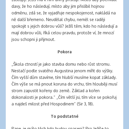
davy, že ho následují, místo aby jim přislíbil hojnou
odměnu, zdá se, že vyjadřuje nespokojenost, nakládá na
ně další břemeno. Neudělal chybu, neměl se raději
spokojit s jejich dobrou vůlí? Ježíš těm, kdo ho následují a
mají dobrou vůli, říká celou pravdu, protože ví, že mnozí
jsou schopni ji přijmout.
Pokora
„Škola ctností je jako stavba domu nebo růst stromu.
Nestačí podle svatého Augustina jenom mířit do výšky.
Čím vyšší dům stavíme, tím hlubší musíme kopat základy.
Čím výše se má pnout koruna do vrchu, tím hlouběji musí
strom zapustit kořeny do země. Základ a kořen
dokonalosti je pokora.“ „Čím větší jsi, tím více se pokořuj
a najdeš milost před Hospodinem“ (Sir 3, 18).
To podstatné
Pane, je málo těch kdo budou spaseni? Pro Ježíše to