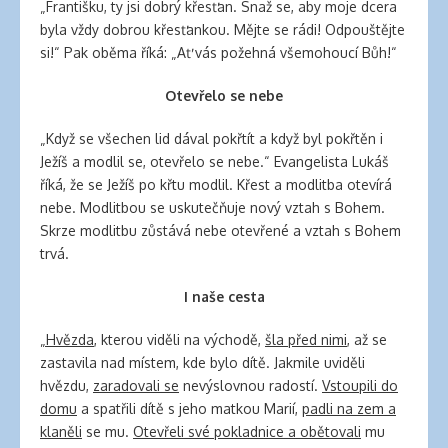
„Františku, ty jsi dobrý křesťan. Snaž se, aby moje dcera
byla vždy dobrou křesťankou. Mějte se rádi! Odpouštějte
si!“ Pak oběma říká: „Ať vás požehná všemohoucí Bůh!“
Otevřelo se nebe
„Když se všechen lid dával pokřtít a když byl pokřtěn i
Ježíš a modlil se, otevřelo se nebe.“ Evangelista Lukáš
říká, že se Ježíš po křtu modlil. Křest a modlitba otevírá
nebe. Modlitbou se uskutečňuje nový vztah s Bohem.
Skrze modlitbu zůstává nebe otevřené a vztah s Bohem
trvá.
I naše cesta
„Hvězda
, kterou viděli na východě,
šla před nimi
, až se
zastavila nad místem, kde bylo dítě. Jakmile uviděli
hvězdu,
zaradovali se
nevýslovnou radostí.
Vstoupili do
domu
a spatřili dítě s jeho matkou Marií,
padli na zem a
klaněli
se mu.
Otevřeli své pokladnice a obětovali
mu