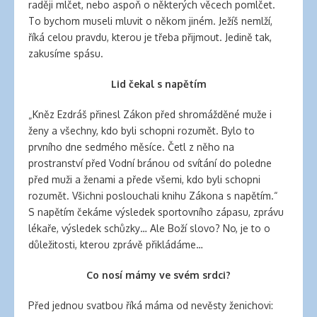
raději mlčet, nebo aspoň o některých věcech pomlčet.
To bychom museli mluvit o někom jiném. Ježíš nemlží,
říká celou pravdu, kterou je třeba přijmout. Jedině tak,
zakusíme spásu.
Lid čekal s napětím
„Kněz Ezdráš přinesl Zákon před shromážděné muže i
ženy a všechny, kdo byli schopni rozumět. Bylo to
prvního dne sedmého měsíce. Četl z něho na
prostranství před Vodní bránou od svítání do poledne
před muži a ženami a přede všemi, kdo byli schopni
rozumět. Všichni poslouchali knihu Zákona s napětím.“
S napětím čekáme výsledek sportovního zápasu, zprávu
lékaře, výsledek schůzky… Ale Boží slovo? No, je to o
důležitosti, kterou zprávě přikládáme…
Co nosí mámy ve svém srdci?
Před jednou svatbou říká máma od nevěsty ženichovi: