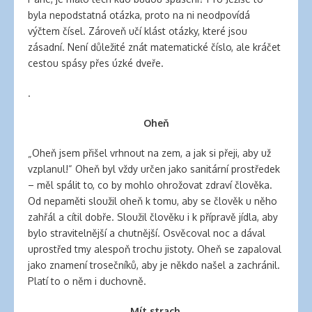
byla nepodstatná otázka, proto na ni neodpovídá
výčtem čísel. Zároveň učí klást otázky, které jsou
zásadní. Není důležité znát matematické číslo, ale kráčet
cestou spásy přes úzké dveře.
.
Oheň
„Oheň jsem přišel vrhnout na zem, a jak si přeji, aby už
vzplanul!“ Oheň byl vždy určen jako sanitární prostředek
– měl spálit to, co by mohlo ohrožovat zdraví člověka.
Od nepaměti sloužil oheň k tomu, aby se člověk u něho
zahřál a cítil dobře. Sloužil člověku i k přípravě jídla, aby
bylo stravitelnější a chutnější. Osvěcoval noc a dával
uprostřed tmy alespoň trochu jistoty. Oheň se zapaloval
jako znamení trosečníků, aby je někdo našel a zachránil.
Platí to o něm i duchovně.
Mít strach,