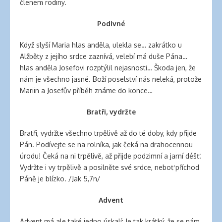
clinic
členem rodiny.
london
latex
Podivné
clothes
Když slyší Maria hlas anděla, ulekla se… zakrátko u
classic
Alžběty z jejího srdce zaznívá, velebí má duše Pána…
length
hlas anděla Josefovi rozptýlil nejasnosti… Škoda jen, že
hair
nám je všechno jasné. Boží poselství nás neleká, protože
reddit
Mariin a Josefův příběh známe do konce…
hair
extensions
Bratři, vydržte
south
auckland
Bratři, vydržte všechno trpělivě až do té doby, kdy přijde
latex
Pán. Podívejte se na rolníka, jak čeká na drahocennou
clothes
úrodu! Čeká na ni trpělivě, až přijde podzimní a jarní déšť.
daisy
Vydržte i vy trpělivě a posilněte své srdce, neboť příchod
fuentes
Páně je blízko. /Jak 5,7n/
hair
extensions
Advent
walmart
large
Advent má ale také jedno úskalí: Je tak krátký, že se nám