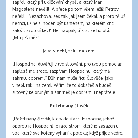
zapřel, který při ukřižování chyběl a který Marii
Magdaléně nevěřil. A přece po tom všem Ježíš Petrovi
neřekl: „Nezachoval ses tak, jak jsem čekal, a proto tě už
nechci, už nejsi hoden být kamenem, na kterém chci
založit svou církev!“ Ne, naopak, třikrát se ho ptá:
„Miluješ mě?“
Jako v nebi, tak i na zemi
„Hospodine, důvěřuji v tvé slitování, pro tvou pomoc ať
zaplesá mé srdce, zazpívám Hospodinu, který mě
zahrnul dobrem.“ Bůh nám může říct: Člověče, jako
v nebi, tak i na zemi. Věřím, že to dokážeš a budeš
slitovný ke druhým a zahrneš je dobrem. I nepřátele.
Požehnaný člověk
„Požehnaný člověk, který doufá v Hospodina, jehož
oporou je Hospodin! Je jako strom, který je zasazen u
vod, který své kořeny vyhání k potoku; když přijde vedro,