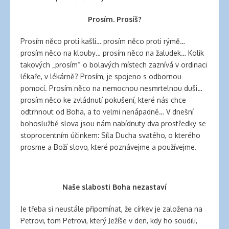
Prosím. Prosíš?
Prosím něco proti kašli… prosím něco proti rýmě…
prosím něco na klouby… prosím něco na žaludek… Kolik
takových „prosím“ o bolavých místech zaznívá v ordinaci
lékaře, v lékárně? Prosím, je spojeno s odbornou
pomocí. Prosím něco na nemocnou nesmrtelnou duši…
prosím něco ke zvládnutí pokušení, které nás chce
odtrhnout od Boha, a to velmi nenápadně… V dnešní
bohoslužbě slova jsou nám nabídnuty dva prostředky se
stoprocentním účinkem: Síla Ducha svatého, o kterého
prosme a Boží slovo, které poznávejme a používejme.
Naše slabosti Boha nezastaví
Je třeba si neustále připomínat, že církev je založena na
Petrovi, tom Petrovi, který Ježíše v den, kdy ho soudili,