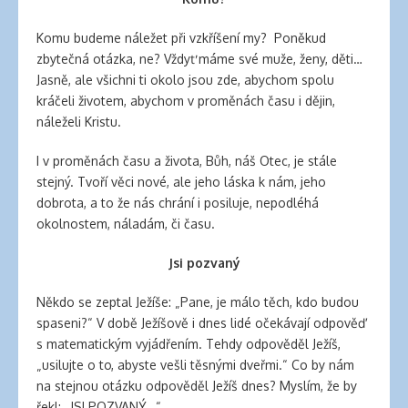
Komu budeme náležet při vzkříšení my? Poněkud
zbytečná otázka, ne? Vždyť máme své muže, ženy, děti…
Jasně, ale všichni ti okolo jsou zde, abychom spolu
kráčeli životem, abychom v proměnách času i dějin,
náleželi Kristu.
I v proměnách času a života, Bůh, náš Otec, je stále
stejný. Tvoří věci nové, ale jeho láska k nám, jeho
dobrota, a to že nás chrání i posiluje, nepodléhá
okolnostem, náladám, či času.
Jsi pozvaný
Někdo se zeptal Ježíše: „Pane, je málo těch, kdo budou
spaseni?“ V době Ježíšově i dnes lidé očekávají odpověď
s matematickým vyjádřením. Tehdy odpověděl Ježíš,
„usilujte o to, abyste vešli těsnými dveřmi.“ Co by nám
na stejnou otázku odpověděl Ježíš dnes? Myslím, že by
řekl: „JSI POZVANÝ…“