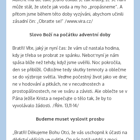
banana
může stát, že uteče jak voda a my ho „propásneme“. A
clips
přitom jsme během této doby vyzýváni, abychom učinili
for
zásadní čin: „Obraťte se!“ /www.vira.cz/
natural
hair
Slovo Boží na počátku adventní doby
latex
clothing
Bratři! Víte, jaký je nyní čas: že vám už nastala hodina,
kdy je třeba se probrat ze spánku. Neboť nyní je nám
spása blíže než tehdy, když jsme uvěřili. Noc pokročila,
den se přiblížil. Odložme tedy skutky temnoty a oblečme
se do výzbroje světla. Veďme počestný život jako ve dne;
ne v hodování a pitkách, ne v necudnostech a
prostopášnostech, ne ve sváru a závisti. Ale oblečte se v
Pána Ježíše Krista a nepečujte o tělo tak, že by to
vyvolávalo žádosti. /Řím. 13,11-14/
Budeme muset vyslovit prosbu
„Bratři! Děkujeme Bohu Otci, že vás uschopnil k účasti na
dědictví věřících ve světle. On nás totiž vytrhl z moci