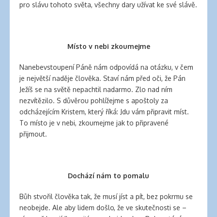
pro slávu tohoto světa, všechny dary užívat ke své slávě.
Místo v nebi zkoumejme
Nanebevstoupení Páně nám odpovídá na otázku, v čem
je největší naděje člověka. Staví nám před oči, že Pán
Ježíš se na světě nepachtil nadarmo. Zlo nad ním
nezvítězilo. S důvěrou pohlížejme s apoštoly za
odcházejícím Kristem, který říká: Jdu vám připravit míst.
To místo je v nebi, zkoumejme jak to připravené
přijmout.
Dochází nám to pomalu
Bůh stvořil člověka tak, že musí jíst a pít, bez pokrmu se
neobejde. Ale aby lidem došlo, že ve skutečnosti se –