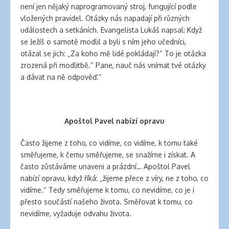
není jen nějaký naprogramovaný stroj, fungující podle
vložených pravidel. Otázky nás napadají při různých
událostech a setkáních. Evangelista Lukáš napsal: Když
se Ježíš o samotě modlil a byli s ním jeho učedníci,
otázal se jich: „Za koho mě lidé pokládají?“ To je otázka
zrozená při modlitbě.“ Pane, nauč nás vnímat tvé otázky
a dávat na ně odpověď.“
Apoštol Pavel nabízí opravu
Často žijeme z toho, co vidíme, co vidíme, k tomu také
směřujeme, k čemu směřujeme, se snažíme i získat. A
často zůstáváme unaveni a prázdní… Apoštol Pavel
nabízí opravu, když říká: „žijeme přece z víry, ne z toho, co
vidíme.“ Tedy směřujeme k tomu, co nevidíme, co je i
přesto součástí našeho života. Směřovat k tomu, co
nevidíme, vyžaduje odvahu života.