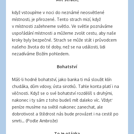
když vstoupíme v noci do neznámé neosvětlené
místnosti, je přirozené. Tento strach mizí, když
v místnosti zažehneme světlo. Ve světle poznáváme
uspořádání místnosti a můžeme zvolit cestu, aby naše
kroky byly bezpečné. Strach se může stát i průvodcem
našeho života do té doby, než se na události, lidi
nezadíváme Božím pohledem.
Bohatství
Máš-li hodně bohatství, jako banka ti má sloužit klín
chudáka, dům vdovy, ústa sirotků. Tahle konta platí i na
věčnosti. Když se o své bohatství rozdělíš s druhými,
nakonec i ty sám z toho budeš mít daleko víc. Vždyť
peníze musíme na světě nakonec zanechat, ale
dobrotivost a štědrost nás bude provázet i na cestě po
smrti… (Podle Ambrože)
To je otázka