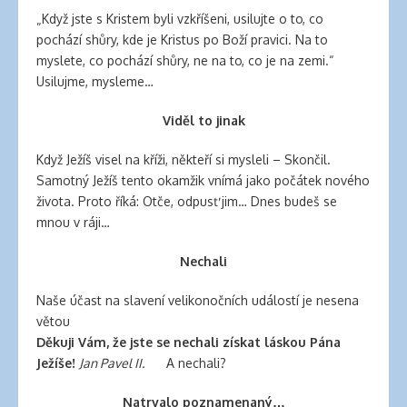
„Když jste s Kristem byli vzkříšeni, usilujte o to, co
pochází shůry, kde je Kristus po Boží pravici. Na to
myslete, co pochází shůry, ne na to, co je na zemi.“
Usilujme, mysleme…
Viděl to jinak
Když Ježíš visel na kříži, někteří si mysleli – Skončil.
Samotný Ježíš tento okamžik vnímá jako počátek nového
života. Proto říká: Otče, odpusť jim… Dnes budeš se
mnou v ráji…
Nechali
Naše účast na slavení velikonočních událostí je nesena
větou
Děkuji Vám, že jste se nechali získat láskou Pána
Ježíše!
Jan Pavel II.
A nechali?
Natrvalo poznamenaný…