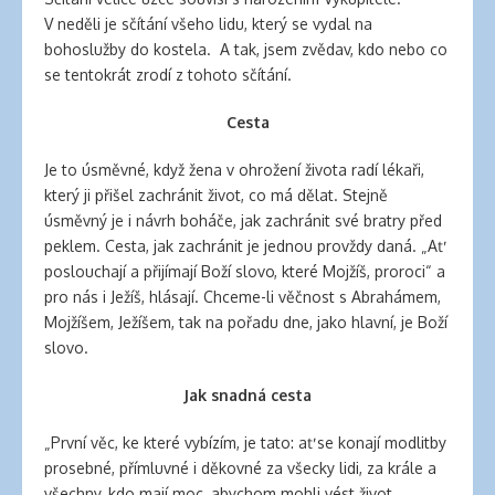
V neděli je sčítání všeho lidu, který se vydal na
bohoslužby do kostela. A tak, jsem zvědav, kdo nebo co
se tentokrát zrodí z tohoto sčítání.
Cesta
Je to úsměvné, když žena v ohrožení života radí lékaři,
který ji přišel zachránit život, co má dělat. Stejně
úsměvný je i návrh boháče, jak zachránit své bratry před
peklem. Cesta, jak zachránit je jednou provždy daná. „Ať
poslouchají a přijímají Boží slovo, které Mojžíš, proroci“ a
pro nás i Ježíš, hlásají. Chceme-li věčnost s Abrahámem,
Mojžíšem, Ježíšem, tak na pořadu dne, jako hlavní, je Boží
slovo.
Jak snadná cesta
„První věc, ke které vybízím, je tato: ať se konají modlitby
prosebné, přímluvné i děkovné za všecky lidi, za krále a
všechny, kdo mají moc, abychom mohli vést život