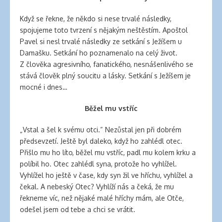
Když se řekne, že někdo si nese trvalé následky,
spojujeme toto tvrzení s nějakým neštěstím. Apoštol
Pavel si nesl trvalé následky ze setkání s Ježíšem u
Damašku. Setkání ho poznamenalo na celý život.
Z člověka agresivního, fanatického, nesnášenlivého se
stává člověk plný soucitu a lásky. Setkání s Ježíšem je
mocné i dnes…
Běžel mu vstříc
„Vstal a šel k svému otci.“ Nezůstal jen při dobrém
předsevzetí. Ještě byl daleko, když ho zahlédl otec.
Přišlo mu ho líto, běžel mu vstříc, padl mu kolem krku a
políbil ho. Otec zahlédl syna, protože ho vyhlížel.
Vyhlížel ho ještě v čase, kdy syn žil ve hříchu, vyhlížel a
čekal. A nebeský Otec? Vyhlíží nás a čeká, že mu
řekneme víc, než nějaké malé hříchy mám, ale Otče,
odešel jsem od tebe a chci se vrátit.