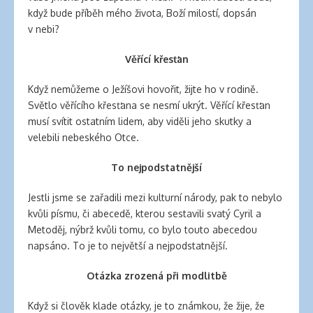
když bude příběh mého života, Boží milostí, dopsán
v nebi?
Věřící křesťan
Když nemůžeme o Ježíšovi hovořit, žijte ho v rodině.
Světlo věřícího křesťana se nesmí ukrýt. Věřící křesťan
musí svítit ostatním lidem, aby viděli jeho skutky a
velebili nebeského Otce.
To nejpodstatnější
Jestli jsme se zařadili mezi kulturní národy, pak to nebylo
kvůli písmu, či abecedě, kterou sestavili svatý Cyril a
Metoděj, nýbrž kvůli tomu, co bylo touto abecedou
napsáno. To je to největší a nejpodstatnější.
Otázka zrozená při modlitbě
Když si člověk klade otázky, je to známkou, že žije, že