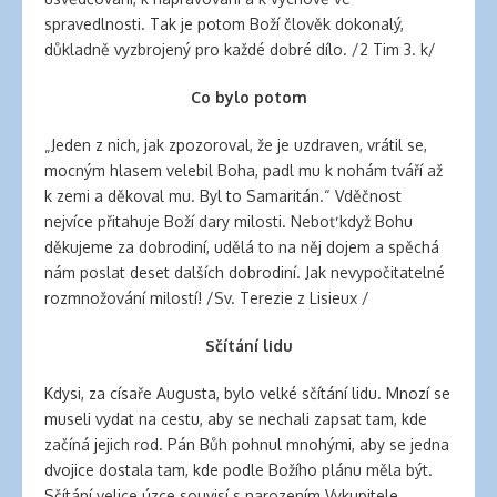
spravedlnosti. Tak je potom Boží člověk dokonalý,
důkladně vyzbrojený pro každé dobré dílo. /2 Tim 3. k/
Co bylo potom
„Jeden z nich, jak zpozoroval, že je uzdraven, vrátil se,
mocným hlasem velebil Boha, padl mu k nohám tváří až
k zemi a děkoval mu. Byl to Samaritán.“ Vděčnost
nejvíce přitahuje Boží dary milosti. Neboť když Bohu
děkujeme za dobrodiní, udělá to na něj dojem a spěchá
nám poslat deset dalších dobrodiní. Jak nevypočitatelné
rozmnožování milostí! /Sv. Terezie z Lisieux /
Sčítání lidu
Kdysi, za císaře Augusta, bylo velké sčítání lidu. Mnozí se
museli vydat na cestu, aby se nechali zapsat tam, kde
začíná jejich rod. Pán Bůh pohnul mnohými, aby se jedna
dvojice dostala tam, kde podle Božího plánu měla být.
Sčítání velice úzce souvisí s narozením Vykupitele.