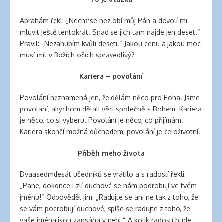
Abrahám řekl: „Nechť se nezlobí můj Pán a dovolí mi
mluvit ještě tentokrát. Snad se jich tam najde jen deset.“
Pravil: „Nezahubím kvůli deseti.“ Jakou cenu a jakou moc
musí mít v Božích očích spravedlivý?
Kariera – povolání
Povolání neznamená jen, že dělám něco pro Boha. Jsme
povolaní, abychom dělali věci společně s Bohem. Kariera
je něco, co si vyberu. Povolání je něco, co přijímám.
Kariera skončí možná důchodem, povolání je celoživotní.
Příběh mého života
Dvaasedmdesát učedníků se vrátilo a s radostí řekli:
„Pane, dokonce i zlí duchové se nám podrobují ve tvém
jménu!“ Odpověděl jim: „Radujte se ani ne tak z toho, že
se vám podrobují duchové, spíše se radujte z toho, že
vaše jména jsou zapsána v nebi.“ A kolik radostí bude,