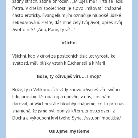
žádný strach, žádné ohrožení. „Miluješ mě?“ Ptá se Ježíš
Petra. V dnešní společnosti je slovo „milovat“ chápané
často eroticky. Evangelium jím označuje hluboké lidské
sebedarování. Petře, dáš mně celý tvůj život, opřeš svůj
život o mě? „Ano, Pane, ty víš…“
Všichni
Všichni, kdo v církvi za posledních tisíc let vyrostli ke
svatosti, měli blízký vztah k Eucharistii a k Marii
Bože, ty oživuješ víru… I moji?
Bože, ty o Velikonocích vždy znovu oživuješ víru svého
lidu; prosíme tě: opatruj a upevňuj v nás, cos nám
daroval, ať všichni stále hlouběji chápeme, co to pro nás
znamená, že jsme byli obmyti křtem, znovuzrozeni z
Ducha a vykoupeni krví tvého Syna. /vstupní modlitba/
Usilujme, mysleme