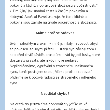
pokojný a klidný, v opravdové zbožnosti a počestnosti.“
/1Tim 2,1n/ Jak snadná cesta k časům pokojným a
klidným? Apoštol Pavel ukazuje, že čase klidné a
pokojné jsou závislé na trvalé počestnosti a zbožnosti.
Máme proč se radovat
Svým zahořklým zrakem – mně jsi nikdy nedovolil, abych
se poveselil se svými přáteli – starší syn záviděl tomu,
kdo před chvílí záviděl prasatům – rád by jedl lusky, které
dostávaly prasata, ale nikdo mu je nedával.
Nepřehlédněme, vyprávění o ztraceném i naštvaném
synu, končí postojem otce. „Máme proč se radovat“
přidejme se k otcově radosti ze ztraceného i udřeného
syna.
Neudělal chybu?
Na cestě do Jeruzaléma doprovázely Ježíše velké
zástupy. Ježíš má k nim divný přístup. Místo aby pochválil