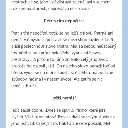
nestrachuje se, jeho listí zůstává zelené, ani v suchém
roku nemá starosti, nepřestává nést ovoce.“
Petr s tím nepočítal
Petr s tím nepočítal, totiž, že ho Ježíš osloví. Patrně ani
neměl v úmyslu se postavit se mezi shromážděné, kteří
přišli poslechnout slovo Mistra. Měl za sebou neúspěšný
lov, před sebou práci, bylo třeba vyprat sítě, svoje
představy… A přitom to ráno změnilo celý jeho život,
protože ho oslovil Ježíš. On na jeho slovo odrazil loď od
břehu, vydal se na moře, spustil sítě… Mistr má podivné
způsoby, možná i v našem životě. Ale zatím se nic
neděje. Proč?
Ježíš nemlží
Ježíš začal dobře, „Dnes se splnilo Písmo, které jste
slyšeli. Všichni mu přisvědčovali, divili se milým slovům z
jeho úst“. Líbilo se jim to. Pak to ale celé pokazil. Měl