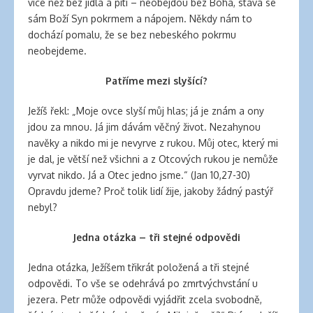
více než bez jídla a pití – neobejdou bez Boha, stává se
sám Boží Syn pokrmem a nápojem. Někdy nám to
dochází pomalu, že se bez nebeského pokrmu
neobejdeme.
Patříme mezi slyšící?
Ježíš řekl: „Moje ovce slyší můj hlas; já je znám a ony
jdou za mnou. Já jim dávám věčný život. Nezahynou
navěky a nikdo mi je nevyrve z rukou. Můj otec, který mi
je dal, je větší než všichni a z Otcových rukou je nemůže
vyrvat nikdo. Já a Otec jedno jsme.“ (Jan 10,27-30)
Opravdu jdeme? Proč tolik lidí žije, jakoby žádný pastýř
nebyl?
Jedna otázka – tři stejné odpovědi
Jedna otázka, Ježíšem třikrát položená a tři stejné
odpovědi. To vše se odehrává po zmrtvýchvstání u
jezera. Petr může odpovědi vyjádřit zcela svobodně,