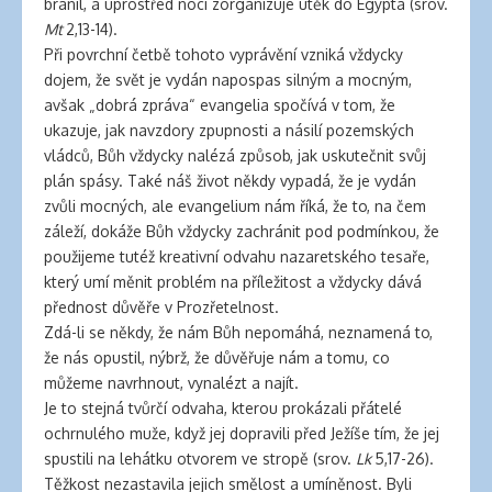
bránil, a uprostřed noci zorganizuje útěk do Egypta (srov.
Mt
2,13-14).
Při povrchní četbě tohoto vyprávění vzniká vždycky
dojem, že svět je vydán napospas silným a mocným,
avšak „dobrá zpráva“ evangelia spočívá v tom, že
ukazuje, jak navzdory zpupnosti a násilí pozemských
vládců, Bůh vždycky nalézá způsob, jak uskutečnit svůj
plán spásy. Také náš život někdy vypadá, že je vydán
zvůli mocných, ale evangelium nám říká, že to, na čem
záleží, dokáže Bůh vždycky zachránit pod podmínkou, že
použijeme tutéž kreativní odvahu nazaretského tesaře,
který umí měnit problém na příležitost a vždycky dává
přednost důvěře v Prozřetelnost.
Zdá-li se někdy, že nám Bůh nepomáhá, neznamená to,
že nás opustil, nýbrž, že důvěřuje nám a tomu, co
můžeme navrhnout, vynalézt a najít.
Je to stejná tvůrčí odvaha, kterou prokázali přátelé
ochrnulého muže, když jej dopravili před Ježíše tím, že jej
spustili na lehátku otvorem ve stropě (srov.
Lk
5,17-26).
Těžkost nezastavila jejich smělost a umíněnost. Byli