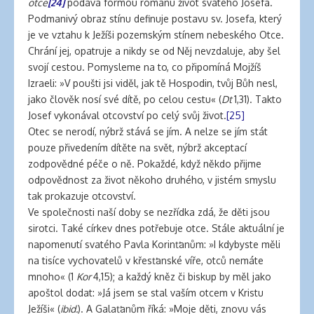
otce
[24]
podává formou románu život svatého Josefa.
Podmanivý obraz stínu definuje postavu sv. Josefa, který
je ve vztahu k Ježíši pozemským stínem nebeského Otce.
Chrání jej, opatruje a nikdy se od Něj nevzdaluje, aby šel
svojí cestou. Pomysleme na to, co připomíná Mojžíš
Izraeli: »V poušti jsi viděl, jak tě Hospodin, tvůj Bůh nesl,
jako člověk nosí své dítě, po celou cestu« (
Dt
1,31). Takto
Josef vykonával otcovství po celý svůj život.
[25]
Otec se nerodí, nýbrž stává se jím. A nelze se jím stát
pouze přivedením dítěte na svět, nýbrž akceptací
zodpovědné péče o ně. Pokaždé, když někdo přijme
odpovědnost za život někoho druhého, v jistém smyslu
tak prokazuje otcovství.
Ve společnosti naší doby se nezřídka zdá, že děti jsou
sirotci. Také církev dnes potřebuje otce. Stále aktuální je
napomenutí svatého Pavla Korinťanům: »I kdybyste měli
na tisíce vychovatelů v křesťanské víře, otců nemáte
mnoho« (1
Kor
4,15); a každý kněz či biskup by měl jako
apoštol dodat: »Já jsem se stal vaším otcem v Kristu
Ježíši« (
ibid.
). A Galaťanům říká: »Moje děti, znovu vás