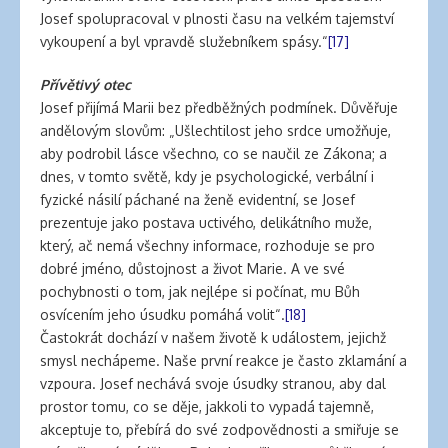
Josef spolupracoval v plnosti času na velkém tajemství
vykoupení a byl vpravdě služebníkem spásy.“
[17]
Přívětivý otec
Josef přijímá Marii bez předběžných podmínek. Důvěřuje
andělovým slovům: „Ušlechtilost jeho srdce umožňuje,
aby podrobil lásce všechno, co se naučil ze Zákona; a
dnes, v tomto světě, kdy je psychologické, verbální i
fyzické násilí páchané na ženě evidentní, se Josef
prezentuje jako postava uctivého, delikátního muže,
který, ač nemá všechny informace, rozhoduje se pro
dobré jméno, důstojnost a život Marie. A ve své
pochybnosti o tom, jak nejlépe si počínat, mu Bůh
osvícením jeho úsudku pomáhá volit“.
[18]
Častokrát dochází v našem životě k událostem, jejichž
smysl nechápeme. Naše první reakce je často zklamání a
vzpoura. Josef nechává svoje úsudky stranou, aby dal
prostor tomu, co se děje, jakkoli to vypadá tajemně,
akceptuje to, přebírá do své zodpovědnosti a smiřuje se