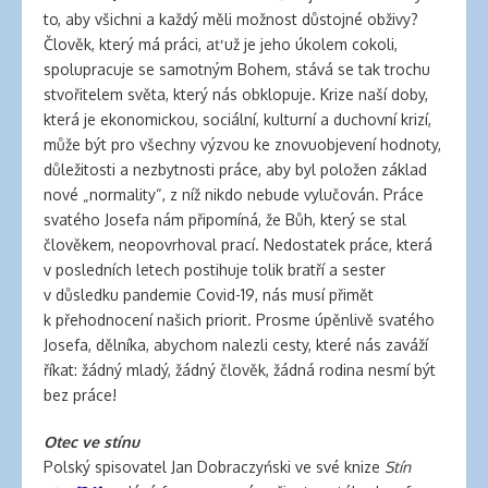
to, aby všichni a každý měli možnost důstojné obživy?
Člověk, který má práci, ať už je jeho úkolem cokoli,
spolupracuje se samotným Bohem, stává se tak trochu
stvořitelem světa, který nás obklopuje. Krize naší doby,
která je ekonomickou, sociální, kulturní a duchovní krizí,
může být pro všechny výzvou ke znovuobjevení hodnoty,
důležitosti a nezbytnosti práce, aby byl položen základ
nové „normality“, z níž nikdo nebude vylučován. Práce
svatého Josefa nám připomíná, že Bůh, který se stal
člověkem, neopovrhoval prací. Nedostatek práce, která
v posledních letech postihuje tolik bratří a sester
v důsledku pandemie Covid-19, nás musí přimět
k přehodnocení našich priorit. Prosme úpěnlivě svatého
Josefa, dělníka, abychom nalezli cesty, které nás zaváží
říkat: žádný mladý, žádný člověk, žádná rodina nesmí být
bez práce!
Otec ve stínu
Polský spisovatel Jan Dobraczyński ve své knize
Stín