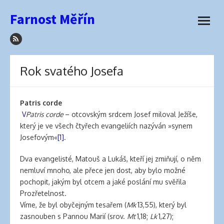
how
Přeskočit
Farnost Měřín
to
na
otevřít
sleep
obsah
menu
with
hair
extensions
Rok svatého Josefa
elva
hair
wigs
Patris corde
latex
V
Patris corde
– otcovským srdcem Josef miloval Ježíše,
lingerie
který je ve všech čtyřech evangeliích nazýván »synem
best
Josefovým«
[1]
.
hair
product
Dva evangelisté, Matouš a Lukáš, kteří jej zmiňují, o něm
for
nemluví mnoho, ale přece jen dost, aby bylo možné
side
pochopit, jakým byl otcem a jaké poslání mu svěřila
part
Prozřetelnost.
best
Víme, že byl obyčejným tesařem (
Mk
13,55), který byl
hair
zasnouben s Pannou Marií (srov.
Mt
1,18;
Lk
1,27);