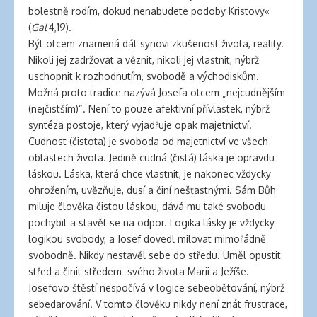
bolestně rodím, dokud nenabudete podoby Kristovy«
(
Gal
4,19).
Být otcem znamená dát synovi zkušenost života, reality.
Nikoli jej zadržovat a věznit, nikoli jej vlastnit, nýbrž
uschopnit k rozhodnutím, svobodě a východiskům.
Možná proto tradice nazývá Josefa otcem „nejcudnějším
(nejčistším)“. Není to pouze afektivní přívlastek, nýbrž
syntéza postoje, který vyjadřuje opak majetnictví.
Cudnost (čistota) je svoboda od majetnictví ve všech
oblastech života. Jedině cudná (čistá) láska je opravdu
láskou. Láska, která chce vlastnit, je nakonec vždycky
ohrožením, uvězňuje, dusí a činí nešťastnými. Sám Bůh
miluje člověka čistou láskou, dává mu také svobodu
pochybit a stavět se na odpor. Logika lásky je vždycky
logikou svobody, a Josef dovedl milovat mimořádně
svobodně. Nikdy nestavěl sebe do středu. Uměl opustit
střed a činit středem svého života Marii a Ježíše.
Josefovo štěstí nespočívá v logice sebeobětování, nýbrž
sebedarování. V tomto člověku nikdy není znát frustrace,