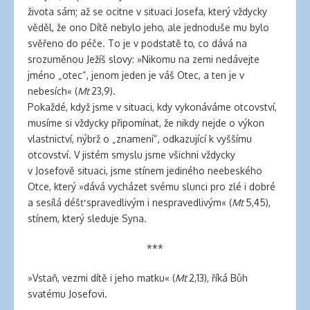
života sám; až se ocitne v situaci Josefa, který vždycky
věděl, že ono Dítě nebylo jeho, ale jednoduše mu bylo
svěřeno do péče. To je v podstatě to, co dává na
srozuměnou Ježíš slovy: »Nikomu na zemi nedávejte
jméno „otec“, jenom jeden je váš Otec, a ten je v
nebesích« (
Mt
23,9).
Pokaždé, když jsme v situaci, kdy vykonáváme otcovství,
musíme si vždycky připomínat, že nikdy nejde o výkon
vlastnictví, nýbrž o „znamení“, odkazující k vyššímu
otcovství. V jistém smyslu jsme všichni vždycky
v Josefově situaci, jsme stínem jediného neebeského
Otce, který »dává vycházet svému slunci pro zlé i dobré
a sesílá déšť spravedlivým i nespravedlivým« (
Mt
5,45),
stínem, který sleduje Syna.
***
»Vstaň, vezmi dítě i jeho matku« (
Mt
2,13), říká Bůh
svatému Josefovi.