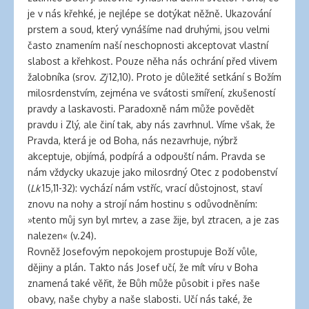
je v nás křehké, je nejlépe se dotýkat něžně. Ukazování
prstem a soud, který vynášíme nad druhými, jsou velmi
často znamením naší neschopnosti akceptovat vlastní
slabost a křehkost. Pouze něha nás ochrání před vlivem
žalobníka (srov.
Zj
12,10). Proto je důležité setkání s Božím
milosrdenstvím, zejména ve svátosti smíření, zkušeností
pravdy a laskavosti. Paradoxně nám může povědět
pravdu i Zlý, ale činí tak, aby nás zavrhnul. Víme však, že
Pravda, která je od Boha, nás nezavrhuje, nýbrž
akceptuje, objímá, podpírá a odpouští nám. Pravda se
nám vždycky ukazuje jako milosrdný Otec z podobenství
(
Lk
15,11-32): vychází nám vstříc, vrací důstojnost, staví
znovu na nohy a strojí nám hostinu s odůvodněním:
»tento můj syn byl mrtev, a zase žije, byl ztracen, a je zas
nalezen« (v.24).
Rovněž Josefovým nepokojem prostupuje Boží vůle,
dějiny a plán. Takto nás Josef učí, že mít víru v Boha
znamená také věřit, že Bůh může působit i přes naše
obavy, naše chyby a naše slabosti. Učí nás také, že