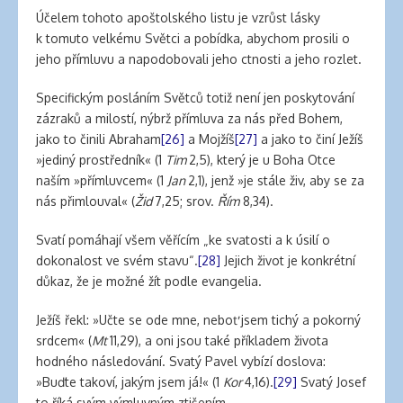
Účelem tohoto apoštolského listu je vzrůst lásky
k tomuto velkému Světci a pobídka, abychom prosili o
jeho přímluvu a napodobovali jeho ctnosti a jeho rozlet.
Specifickým posláním Světců totiž není jen poskytování
zázraků a milostí, nýbrž přímluva za nás před Bohem,
jako to činili Abraham
[26]
a Mojžíš
[27]
a jako to činí Ježíš
»jediný prostředník« (1
Tim
2,5), který je u Boha Otce
naším »přímluvcem« (1
Jan
2,1), jenž »je stále živ, aby se za
nás přimlouval« (
Žid
7,25; srov.
Řím
8,34).
Svatí pomáhají všem věřícím „ke svatosti a k úsilí o
dokonalost ve svém stavu“.
[28]
Jejich život je konkrétní
důkaz, že je možné žít podle evangelia.
Ježíš řekl: »Učte se ode mne, neboť jsem tichý a pokorný
srdcem« (
Mt
11,29), a oni jsou také příkladem života
hodného následování. Svatý Pavel vybízí doslova:
»Buďte takoví, jakým jsem já!« (1
Kor
4,16).
[29]
Svatý Josef
to říká svým výmluvným ztišením