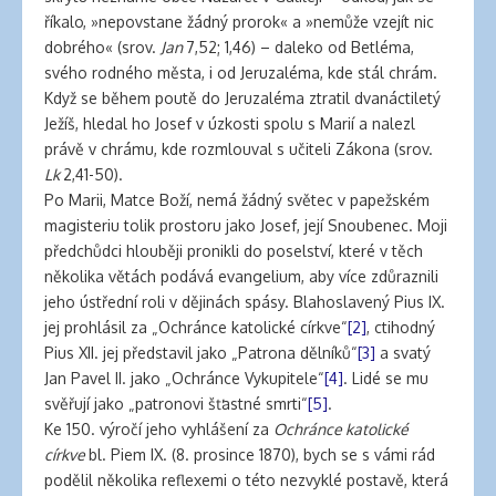
banana
říkalo, »nepovstane žádný prorok« a »nemůže vzejít nic
clips
dobrého« (srov.
Jan
7,52; 1,46) – daleko od Betléma,
for
svého rodného města, i od Jeruzaléma, kde stál chrám.
natural
Když se během poutě do Jeruzaléma ztratil dvanáctiletý
hair
Ježíš, hledal ho Josef v úzkosti spolu s Marií a nalezl
latex
právě v chrámu, kde rozmlouval s učiteli Zákona (srov.
clothing
Lk
2,41-50).
Po Marii, Matce Boží, nemá žádný světec v papežském
magisteriu tolik prostoru jako Josef, její Snoubenec. Moji
předchůdci hlouběji pronikli do poselství, které v těch
několika větách podává evangelium, aby více zdůraznili
jeho ústřední roli v dějinách spásy. Blahoslavený Pius IX.
jej prohlásil za „Ochránce katolické církve“
[2]
, ctihodný
Pius XII. jej představil jako „Patrona dělníků“
[3]
a svatý
Jan Pavel II. jako „Ochránce Vykupitele“
[4]
. Lidé se mu
svěřují jako „patronovi šťastné smrti“
[5]
.
Ke 150. výročí jeho vyhlášení za
Ochránce katolické
církve
bl. Piem IX. (8. prosince 1870), bych se s vámi rád
podělil několika reflexemi o této nezvyklé postavě, která