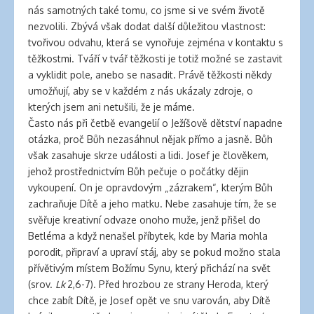
nás samotných také tomu, co jsme si ve svém životě
nezvolili. Zbývá však dodat další důležitou vlastnost:
tvořivou odvahu, která se vynořuje zejména v kontaktu s
těžkostmi. Tváří v tvář těžkosti je totiž možné se zastavit
a vyklidit pole, anebo se nasadit. Právě těžkosti někdy
umožňují, aby se v každém z nás ukázaly zdroje, o
kterých jsem ani netušili, že je máme.
Často nás při četbě evangelií o Ježíšově dětství napadne
otázka, proč Bůh nezasáhnul nějak přímo a jasně. Bůh
však zasahuje skrze události a lidi. Josef je člověkem,
jehož prostřednictvím Bůh pečuje o počátky dějin
vykoupení. On je opravdovým „zázrakem“, kterým Bůh
zachraňuje Dítě a jeho matku. Nebe zasahuje tím, že se
svěřuje kreativní odvaze onoho muže, jenž přišel do
Betléma a když nenašel příbytek, kde by Maria mohla
porodit, připraví a upraví stáj, aby se pokud možno stala
přívětivým místem Božímu Synu, který přichází na svět
(srov.
Lk
2,6-7). Před hrozbou ze strany Heroda, který
chce zabít Dítě, je Josef opět ve snu varován, aby Dítě