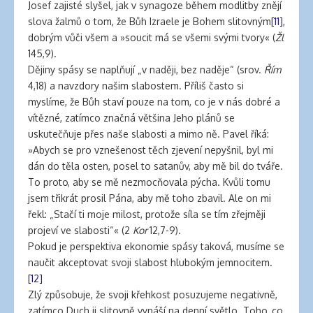
Josef zajisté slyšel, jak v synagoze během modlitby znějí
slova žalmů o tom, že Bůh Izraele je Bohem slitovným
[11]
,
dobrým vůči všem a »soucit má se všemi svými tvory« (
Žl
145,9).
Dějiny spásy se naplňují „v naději, bez naděje“ (srov.
Řím
4,18) a navzdory našim slabostem. Příliš často si
myslíme, že Bůh staví pouze na tom, co je v nás dobré a
vítězné, zatímco značná většina Jeho plánů se
uskutečňuje přes naše slabosti a mimo ně. Pavel říká:
»Abych se pro vznešenost těch zjevení nepyšnil, byl mi
dán do těla osten, posel to satanův, aby mě bil do tváře.
To proto, aby se mě nezmocňovala pýcha. Kvůli tomu
jsem třikrát prosil Pána, aby mě toho zbavil. Ale on mi
řekl: „Stačí ti moje milost, protože síla se tím zřejměji
projeví ve slabosti“« (2
Kor
12,7-9).
Pokud je perspektiva ekonomie spásy taková, musíme se
naučit akceptovat svoji slabost hlubokým jemnocitem.
[12]
Zlý způsobuje, že svoji křehkost posuzujeme negativně,
zatímco Duch ji slitovně vynáší na denní světlo. Toho, co