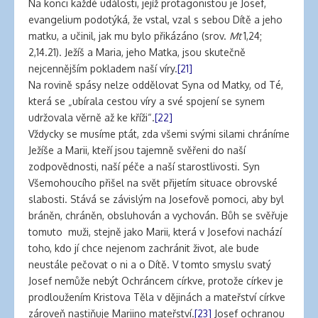
Na konci každé události, jejíž protagonistou je Josef,
evangelium podotýká, že vstal, vzal s sebou Dítě a jeho
matku, a učinil, jak mu bylo přikázáno (srov.
Mt
1,24;
2,14.21). Ježíš a Maria, jeho Matka, jsou skutečně
nejcennějším pokladem naší víry.
[21]
Na rovině spásy nelze oddělovat Syna od Matky, od Té,
která se „ubírala cestou víry a své spojení se synem
udržovala věrně až ke kříži“.
[22]
Vždycky se musíme ptát, zda všemi svými silami chráníme
Ježíše a Marii, kteří jsou tajemně svěřeni do naší
zodpovědnosti, naší péče a naší starostlivosti. Syn
Všemohoucího přišel na svět přijetím situace obrovské
slabosti. Stává se závislým na Josefově pomoci, aby byl
bráněn, chráněn, obsluhován a vychován. Bůh se svěřuje
tomuto muži, stejně jako Marii, která v Josefovi nachází
toho, kdo jí chce nejenom zachránit život, ale bude
neustále pečovat o ni a o Dítě. V tomto smyslu svatý
Josef nemůže nebýt Ochráncem církve, protože církev je
prodloužením Kristova Těla v dějinách a mateřství církve
zároveň nastiňuje Mariino mateřství.
[23]
Josef ochranou