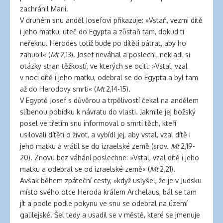
zachránil Marii.
V druhém snu anděl Josefovi přikazuje: »Vstaň, vezmi dítě
i jeho matku, uteč do Egypta a zůstaň tam, dokud ti
neřeknu. Herodes totiž bude po dítěti pátrat, aby ho
zahubil« (
Mt
2,13). Josef neváhal a poslechl, nekladl si
otázky stran těžkostí, ve kterých se ocitl: »Vstal, vzal
v noci dítě i jeho matku, odebral se do Egypta a byl tam
až do Herodovy smrti« (
Mt
2,14-15).
V Egyptě Josef s důvěrou a trpělivostí čekal na andělem
slíbenou pobídku k návratu do vlasti. Jakmile jej božský
posel ve třetím snu informoval o smrti těch, kteří
usilovali dítěti o život, a vybídl jej, aby vstal, vzal dítě i
jeho matku a vrátil se do izraelské země (srov.
Mt
2,19-
20). Znovu bez váhání poslechne: »Vstal, vzal dítě i jeho
matku a odebral se od izraelské země« (
Mt
2,21).
Avšak během zpáteční cesty, »když uslyšel, že je v Judsku
místo svého otce Heroda králem Archelaus, bál se tam
jít a podle podle pokynu ve snu se odebral na území
galilejské. Šel tedy a usadil se v městě, které se jmenuje