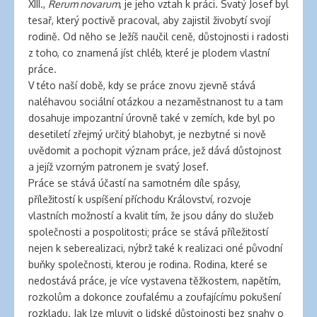
XIII.,
Rerum novarum
, je jeho vztah k práci. Svatý Josef byl
tesař, který poctivě pracoval, aby zajistil živobytí svojí
rodině. Od něho se Ježíš naučil ceně, důstojnosti i radosti
z toho, co znamená jíst chléb, které je plodem vlastní
práce.
V této naší době, kdy se práce znovu zjevně stává
naléhavou sociální otázkou a nezaměstnanost tu a tam
dosahuje impozantní úrovně také v zemích, kde byl po
desetiletí zřejmý určitý blahobyt, je nezbytné si nově
uvědomit a pochopit význam práce, jež dává důstojnost
a jejíž vzorným patronem je svatý Josef.
Práce se stává účastí na samotném díle spásy,
příležitostí k uspíšení příchodu Království, rozvoje
vlastních možností a kvalit tím, že jsou dány do služeb
společnosti a pospolitosti; práce se stává příležitostí
nejen k seberealizaci, nýbrž také k realizaci oné původní
buňky společnosti, kterou je rodina. Rodina, které se
nedostává práce, je více vystavena těžkostem, napětím,
rozkolům a dokonce zoufalému a zoufajícímu pokušení
rozkladu. Jak lze mluvit o lidské důstojnosti bez snahy o