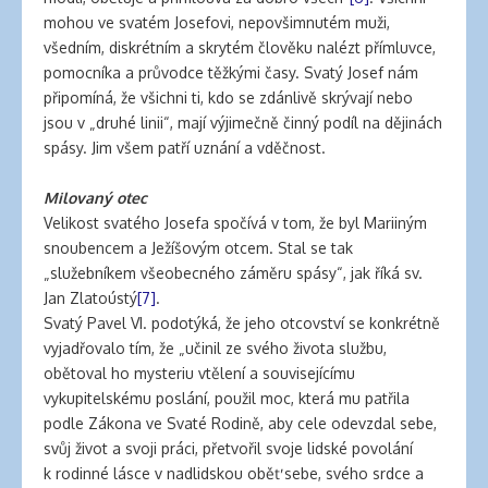
mohou ve svatém Josefovi, nepovšimnutém muži,
všedním, diskrétním a skrytém člověku nalézt přímluvce,
pomocníka a průvodce těžkými časy. Svatý Josef nám
připomíná, že všichni ti, kdo se zdánlivě skrývají nebo
jsou v „druhé linii“, mají výjimečně činný podíl na dějinách
spásy. Jim všem patří uznání a vděčnost.
Milovaný otec
Velikost svatého Josefa spočívá v tom, že byl Mariiným
snoubencem a Ježíšovým otcem. Stal se tak
„služebníkem všeobecného záměru spásy“, jak říká sv.
Jan Zlatoústý
[7]
.
Svatý Pavel VI. podotýká, že jeho otcovství se konkrétně
vyjadřovalo tím, že „učinil ze svého života službu,
obětoval ho mysteriu vtělení a souvisejícímu
vykupitelskému poslání, použil moc, která mu patřila
podle Zákona ve Svaté Rodině, aby cele odevzdal sebe,
svůj život a svoji práci, přetvořil svoje lidské povolání
k rodinné lásce v nadlidskou oběť sebe, svého srdce a