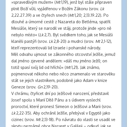
clinic
»spravedlivým mužem« (
Mt
1,19), jenž byl stále připraven
london
plnit Boží vůli, vyjádřenou v Božím Zákonu (srov.
Lk
latex
2,22.27.39) a ve čtyřech snech (
Mt
1,20; 2,13.19.22). Po
clothes
dlouhé a úmorné cestě z Nazareta do Betléma, spatřil
classic
Mesiáše, který se narodil ve stáji, protože jinde »pro ně
length
nebylo místo« (
Lk
2,7). Byl svědkem toho, jak se Mesiáši
hair
klaněli pastýři (srov.
Lk
2,8-20) a mudrci (srov.
Mt
2,1-12),
reddit
kteří reprezentovali lid Izraele i pohanské národy.
hair
Měl odvahu ujmout se zákonného otcovství Ježíše, jemuž
extensions
dal jméno zjevené andělem: »dáš mu jméno Ježíš; on
south
totiž spasí svůj lid od hříchů« (
Mt
1,21). Jak známo,
auckland
pojmenovat někoho nebo něco znamenalo ve starověku
latex
stát se jejich vlastníkem, podobně jako Adam v knize
clothes
Geneze (srov.
Gn
2,19-20).
daisy
V chrámu, čtyřicet dní po Ježíšově narození, představil
fuentes
Josef spolu s Marií Dítě Pánu a s údivem vyslechl
hair
proroctví, které pronesl Simeon o Ježíšovi a Marii (srov.
extensions
Lk
2,22-35). Aby ochránil Ježíše, přebýval v Egyptě jako
walmart
cizinec (srov.
Mt
2,13-18). Po návratu do vlasti se usadil ve
large
skrytu neznámé obce Nazaret v Galileji – odkud, jak se