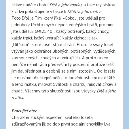
církve nadále chrání
Dítě a Jeho matku
, a také my láskou
k církvi pokračujeme v lásce k
Dítěti a jeho matce.
Toto Dítě je Tím, který říká: »Cokoli jste udělali pro
jednoho z těchto mých nejposlednějších bratří, pro mne
jste udělali« (
Mt
25,40). Každý potřebný, každý chudý,
každý trpící, každý umírající, každý cizinec je tak
„Dítětem“, které Josef stále chrání. Proto je svatý Josef
vzýván jako ochránce ubohých, potřebných, vyděděných,
zarmoucených, chudých a umírajících. A proto církev
nemůže nemít ráda především ty poslední, protože Ježíš
jim dal přednost a osobně se s nimi ztotožnil. Od Josefa
se musíme učit stejné péči a odpovědnosti: milovat Dítě
a Jeho matku, milovat Svátosti a charitu; milovat církev a
chudé. Všechny tyto skutečnosti jsou vždycky
Dítě a jeho
matka
.
Pracující otec
Charakteristickým aspektem svatého Josefa,
zdůrazňovaným již od dob první sociální encykliky Lva