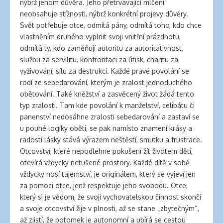
nýbrž jenom důvěra. Jeho přetrvávající mlčení
neobsahuje stížnosti, nýbrž konkrétní projevy důvěry.
Svět potřebuje otce, odmítá pány, odmítá toho, kdo chce
vlastněním druhého vyplnit svoji vnitřní prázdnotu,
odmítá ty, kdo zaměňují autoritu za autoritativnost,
službu za servilitu, konfrontaci za útisk, charitu za
vyživování, sílu za destrukci. Každé pravé povolání se
rodí ze sebedarování, kterým je zralost jednoduchého
obětování. Také kněžství a zasvěcený život žádá tento
typ zralosti. Tam kde povolání k manželství, celibátu či
panenství nedosáhne zralosti sebedarování a zastaví se
u pouhé logiky oběti, se pak namísto znamení krásy a
radosti lásky stává výrazem neštěstí, smutku a frustrace.
Otcovství, které nepodlehne pokušení žít životem dětí,
otevírá vždycky netušené prostory. Každé dítě v sobě
vždycky nosí tajemství, je originálem, který se vyjeví jen
za pomoci otce, jenž respektuje jeho svobodu. Otce,
který si je vědom, že svoji vychovatelskou činnost skončí
a svoje otcovství žije v plnosti, až se stane „zbytečným“,
až zjistí, že potomek je autonomní a ubírá se cestou