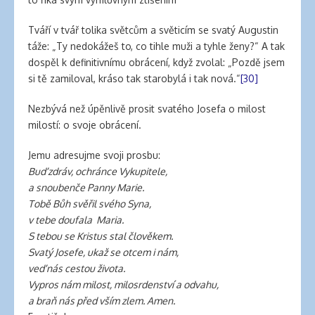
Tváří v tvář tolika světcům a světicím se svatý Augustin
táže: „Ty nedokážeš to, co tihle muži a tyhle ženy?“ A tak
dospěl k definitivnímu obrácení, když zvolal: „Pozdě jsem
si tě zamiloval, kráso tak starobylá i tak nová.“
[30]
Nezbývá než úpěnlivě prosit svatého Josefa o milost
milostí: o svoje obrácení.
Jemu adresujme svoji prosbu:
Buď zdráv, ochránce Vykupitele,
a snoubenče Panny Marie.
Tobě Bůh svěřil svého Syna,
v tebe doufala Maria.
S tebou se Kristus stal člověkem.
Svatý Josefe, ukaž se otcem i nám,
veď nás cestou života.
Vypros nám milost, milosrdenství a odvahu,
a braň nás před vším zlem. Amen.