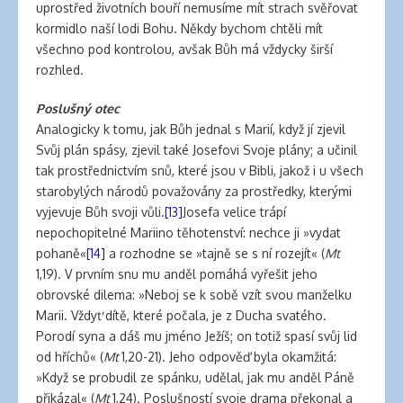
uprostřed životních bouří nemusíme mít strach svěřovat
kormidlo naší lodi Bohu. Někdy bychom chtěli mít
všechno pod kontrolou, avšak Bůh má vždycky širší
rozhled.
Poslušný otec
Analogicky k tomu, jak Bůh jednal s Marií, když jí zjevil
Svůj plán spásy, zjevil také Josefovi Svoje plány; a učinil
tak prostřednictvím snů, které jsou v Bibli, jakož i u všech
starobylých národů považovány za prostředky, kterými
vyjevuje Bůh svoji vůli.
[13]
Josefa velice trápí
nepochopitelné Mariino těhotenství: nechce ji »vydat
pohaně«
[14]
a rozhodne se »tajně se s ní rozejít« (
Mt
1,19). V prvním snu mu anděl pomáhá vyřešit jeho
obrovské dilema: »Neboj se k sobě vzít svou manželku
Marii. Vždyť dítě, které počala, je z Ducha svatého.
Porodí syna a dáš mu jméno Ježíš; on totiž spasí svůj lid
od hříchů« (
Mt
1,20-21). Jeho odpověď byla okamžitá:
»Když se probudil ze spánku, udělal, jak mu anděl Páně
přikázal« (
Mt
1,24). Poslušností svoje drama překonal a