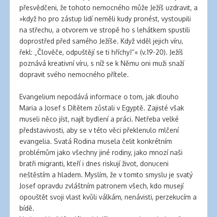
přesvědčeni, že tohoto nemocného může Ježíš uzdravit, a
»když ho pro zástup lidí neměli kudy pronést, vystoupili
na střechu, a otvorem ve stropě ho s lehátkem spustili
doprostřed před samého Ježíše. Když viděl jejich víru,
řekl: „Člověče, odpuštějí se ti hříchy!“« (v.19-20). Ježíš
poznává kreativní víru, s níž se k Němu oni muži snaží
dopravit svého nemocného přítele.
Evangelium nepodává informace o tom, jak dlouho
Maria a Josef s Dítětem zůstali v Egyptě. Zajisté však
museli něco jíst, najít bydlení a práci. Netřeba velké
představivosti, aby se v této věci překlenulo mlčení
evangelia. Svatá Rodina musela čelit konkrétním
problémům jako všechny jiné rodiny, jako mnozí naši
bratři migranti, kteří i dnes riskují život, donuceni
neštěstím a hladem. Myslím, že v tomto smyslu je svatý
Josef opravdu zvláštním patronem všech, kdo musejí
opouštět svoji vlast kvůli válkám, nenávisti, perzekucím a
bídě.