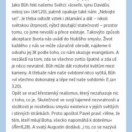
Jako Bůh řekl našemu Světci: »Josefe, synu Davidův,
neboj se« (
Mt
1,20), patrně opakuje také nám: „Nebojte
se!“. Je třeba odložit vztek i zklamání a dát – nikoli
světskou útrpností, nýbrž doufající statečností – prostor
tomu, co jsme nevolili a přece existuje. Takovýto způsob
akceptace života nás uvádí do hlubšího smyslu. Život
každého z nás se může zázračně obrodit, najdeme-li
odvahu jej žít podle toho, co nám ukazuje evangelium. A
nezáleží na tom, zda se všechno zvrtlo špatně a zda už
je něco nevratné. Bůh může dát rozkvést květům mezi
kameny. A třebaže nám naše svědomí něco vyčítá, Bůh
»ví všechno dokonaleji a lépe než naše svědomí« (1
Jan
3,20).
Opět se vrací křesťanský realismus, který nezahazuje nic
z toho, co je. Skutečnost ve svojí tajemné nezvratnosti a
složitosti je nositelkou smyslu existence v jejích světlých
i stinných stránkách. Proto apoštol Pavel praví: »Víme, že
těm, kteří milují Boha, všecko napomáhá k dobrému«
(
Řím
8,28). A svatý Augustin dodává: „i to, co se nazývá