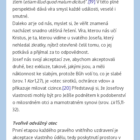
zlem (
etiam illud quod malum dicitur
)“.
[19]
V této plné
perspektivě dává víra smysl každé události, veselé i
smutné.
Daleko ať je od nás, myslet si, že věřit znamená
nacházet snadno utěšná řešení. Víra, kterou nás učí
Kristus, je ta, kterou vidíme u svatého Josefa, který
nehledal zkratky, nýbrž otevřeně čelil tomu, co jej
potkává a přijímal za to odpovědnost.
Josef nás svojí akceptací zve, abychom akceptovali
druhé, bez exkluze, takové, jakými jsou, a měli
náklonnost ke slabým, protože Bůh volí to, co je slabé
(srov. 1
Kor
1,27), je »otec sirotků, ochránce vdov« a
přikazuje milovat cizince.
[20]
Představuji si, že Josefovy
vlastnosti mohly být pro Ježíše podnětem k podobenství
o milosrdném otci a marnotratném synovi (srov.
Lk
15,11-
32).
Tvořivě odvážný otec
První etapou každého pravého vnitřního uzdravení je
akceptace vlastního údělu, tedy poskytnutí prostoru v