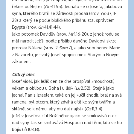
řekne, udělejte« (
Gn
41,55). Jednalo se o Josefa, Jakubova
syna, kterého bratři ze žárlivosti prodali (srov.
Gn
37,11-
28) a který se podle biblického příběhu stal správcem
Egypta (srov.
Gn
41,41-44).
Jako potomek Davidův (srov.
Mt
1,16-20), z jehož rodu se
měl narodit Ježíš, podle příslibu daného Davidovi skrze
proroka Nátana (srov. 2
Sam
7), a jako snoubenec Marie
z Nazaretu, je svatý Josef spojnicí mezi Starým a Novým
zákonem.
Citlivý otec
Josef viděl, jak Ježíš den ze dne prospíval »moudrostí,
věkem a oblibou u Boha i u lidí« (
Lk
2,52). Stejně jako
jednal Pán s Izraelem, také on jej »učil chodit, bral na svá
ramena, byl otcem, který zdvíhá dítě ke svým tvářím a
skláněl se k němu, aby mu dal najíst« (
Oz
11,3-4).
Ježíš v Josefovi cítil Boží něhu: »jako se smilovává otec
nad syny, tak se smilovává Hospodin nad těmi, kdo se ho
bojí« (
Žl
103,13).