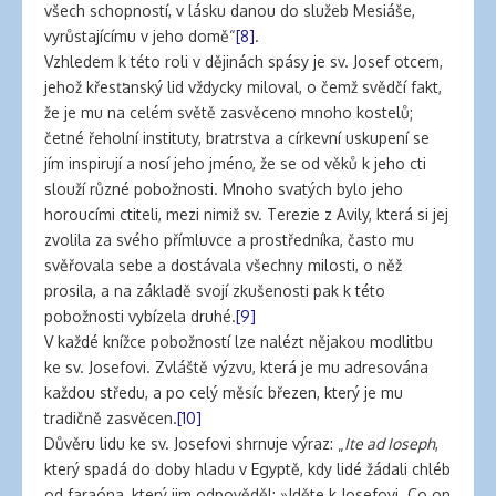
všech schopností, v lásku danou do služeb Mesiáše,
vyrůstajícímu v jeho domě“
[8]
.
Vzhledem k této roli v dějinách spásy je sv. Josef otcem,
jehož křesťanský lid vždycky miloval, o čemž svědčí fakt,
že je mu na celém světě zasvěceno mnoho kostelů;
četné řeholní instituty, bratrstva a církevní uskupení se
jím inspirují a nosí jeho jméno, že se od věků k jeho cti
slouží různé pobožnosti. Mnoho svatých bylo jeho
horoucími ctiteli, mezi nimiž sv. Terezie z Avily, která si jej
zvolila za svého přímluvce a prostředníka, často mu
svěřovala sebe a dostávala všechny milosti, o něž
prosila, a na základě svojí zkušenosti pak k této
pobožnosti vybízela druhé.
[9]
V každé knížce pobožností lze nalézt nějakou modlitbu
ke sv. Josefovi. Zvláště výzvu, která je mu adresována
každou středu, a po celý měsíc březen, který je mu
tradičně zasvěcen.
[10]
Důvěru lidu ke sv. Josefovi shrnuje výraz: „
Ite ad Ioseph
,
který spadá do doby hladu v Egyptě, kdy lidé žádali chléb
od faraóna, který jim odpověděl: »Jděte k Josefovi. Co on