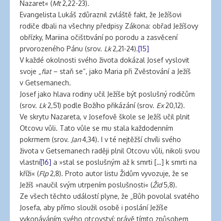
Nazaret« (
Mt
2,22-23).
Evangelista Lukáš zdůraznil zvláště fakt, že Ježíšovi
rodiče dbali na všechny předpisy Zákona: obřad Ježíšovy
obřízky, Mariina očišťování po porodu a zasvěcení
prvorozeného Pánu (srov.
Lk
2,21-24).
[15]
V každé okolnosti svého života dokázal Josef vyslovit
svoje „
fiat
– staň se“, jako Maria při Zvěstování a Ježíš
v Getsemanech.
Josef jako hlava rodiny učil Ježíše být poslušný rodičům
(srov.
Lk
2,51) podle Božího přikázání (srov.
Ex
20,12).
Ve skrytu Nazareta, v Josefově škole se Ježíš učil plnit
Otcovu vůli. Tato vůle se mu stala každodenním
pokrmem (srov.
Jan
4,34). I v té nejtěžší chvíli svého
života v Getsemanech raději plnil Otcovu vůli, nikoli svou
vlastní
[16]
a »stal se poslušným až k smrti […] k smrti na
kříži« (
Flp
2,8). Proto autor listu Židům vyvozuje, že se
Ježíš »naučil svým utrpením poslušnosti« (
Žid
5,8).
Ze všech těchto událostí plyne, že „Bůh povolal svatého
Josefa, aby přímo sloužil osobě i poslání Ježíše
vykonáváním svého otcovství: právě tímto způsobem