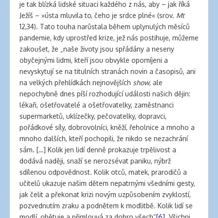
je tak blízká lidské situaci každého z nás, aby – jak říká
Ježíš – »ústa mluvila to, čeho je srdce plné« (srov.
Mt
12,34). Tato touha narůstala během uplynulých měsíců
pandemie, kdy uprostřed krize, jež nás postihuje, můžeme
zakoušet, že „naše životy jsou spřádány a neseny
obyčejnými lidmi, kteří jsou obvykle opomíjeni a
nevyskytují se na titulních stranách novin a časopisů, ani
na velkých přehlídkách nejnovějších
show
, ale
nepochybně dnes píší rozhodující události našich dějin:
lékaři, ošetřovatelé a ošetřovatelky, zaměstnanci
supermarketů, uklízečky, pečovatelky, dopravci,
pořádkové síly, dobrovolníci, kněží, řeholnice a mnoho a
mnoho dalších, kteří pochopili, že nikdo se nezachrání
sám. […] Kolik jen lidí denně prokazuje trpělivost a
dodává naději, snaží se nerozsévat paniku, nýbrž
sdílenou odpovědnost. Kolik otců, matek, prarodičů a
učitelů ukazuje našim dětem nepatrnými všedními gesty,
jak čelit a překonat krizi novým uzpůsobením zvyklostí,
pozvednutím zraku a podnětem k modlitbě. Kolik lidí se
modlí, obětuje a přimlouvá za dobro všech“
[6]
. Všichni