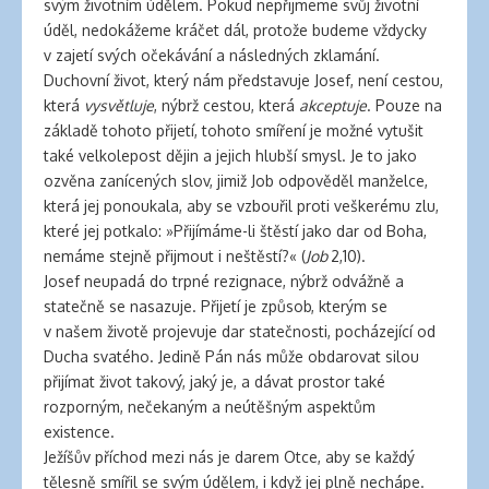
svým životním údělem. Pokud nepřijmeme svůj životní
úděl, nedokážeme kráčet dál, protože budeme vždycky
v zajetí svých očekávání a následných zklamání.
Duchovní život, který nám představuje Josef, není cestou,
která
vysvětluje
, nýbrž cestou, která
akceptuje
. Pouze na
základě tohoto přijetí, tohoto smíření je možné vytušit
také velkolepost dějin a jejich hlubší smysl. Je to jako
ozvěna zanícených slov, jimiž Job odpověděl manželce,
která jej ponoukala, aby se vzbouřil proti veškerému zlu,
které jej potkalo: »Přijímáme-li štěstí jako dar od Boha,
nemáme stejně přijmout i neštěstí?« (
Job
2,10).
Josef neupadá do trpné rezignace, nýbrž odvážně a
statečně se nasazuje. Přijetí je způsob, kterým se
v našem životě projevuje dar statečnosti, pocházející od
Ducha svatého. Jedině Pán nás může obdarovat silou
přijímat život takový, jaký je, a dávat prostor také
rozporným, nečekaným a neútěšným aspektům
existence.
Ježíšův příchod mezi nás je darem Otce, aby se každý
tělesně smířil se svým údělem, i když jej plně nechápe.