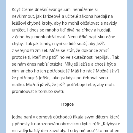
Když čteme dnešní evangelium, nemůžeme si
nevšimnout, jak farizeové a učitelé zákona hledají na
Ježíšovi chybné kroky, aby ho mohli obžalovat a navždy
umlčet. I dnes se mnoho lidí dívá na církev a hledají,
z čeho by ji mohli obžalovat. Není těžké najít skutečné
chyby. Tak jak tehdy, i nyní se lidé snaží, aby Ježíš
z veřejnosti zmizel. Může se stát, že dokonce zmizí,
protože ti, kteří mu patří, ho ve skutečnosti nepřijali. Tak
se nám dnes nabízí otázka: Miluješ Ježíše a chceš být s
ním, anebo ho jen potřebuješ? Máš ho rád? Možná již víš,
že potřebuješ Ježíše, jako jsi kdysi potřeboval svou
matku. Možná již víš, že Ježíš potřebuje tebe, aby mohl
promlouvat k tomuto světu.
Trojice
Jedna paní v domově důchodců říkala svým dětem, které
ji přinesly k narozeninám obrovskou kytici růží: „Kdybyste
mi raději každý den zavolaly. To by mě potěšilo mnohem