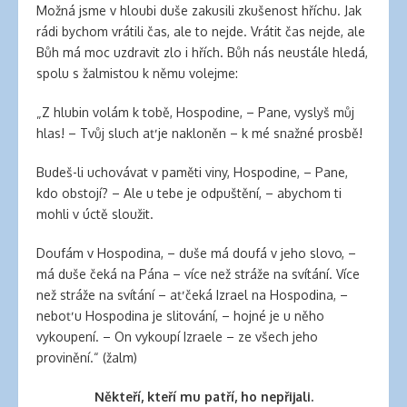
Možná jsme v hloubi duše zakusili zkušenost hříchu. Jak
rádi bychom vrátili čas, ale to nejde. Vrátit čas nejde, ale
Bůh má moc uzdravit zlo i hřích. Bůh nás neustále hledá,
spolu s žalmistou k němu volejme:
„Z hlubin volám k tobě, Hospodine, – Pane, vyslyš můj
hlas! – Tvůj sluch ať je nakloněn – k mé snažné prosbě!
Budeš-li uchovávat v paměti viny, Hospodine, – Pane,
kdo obstojí? – Ale u tebe je odpuštění, – abychom ti
mohli v úctě sloužit.
Doufám v Hospodina, – duše má doufá v jeho slovo, –
má duše čeká na Pána – více než stráže na svítání. Více
než stráže na svítání – ať čeká Izrael na Hospodina, –
neboť u Hospodina je slitování, – hojné je u něho
vykoupení. – On vykoupí Izraele – ze všech jeho
provinění.“ (žalm)
Někteří, kteří mu patří, ho nepřijali.