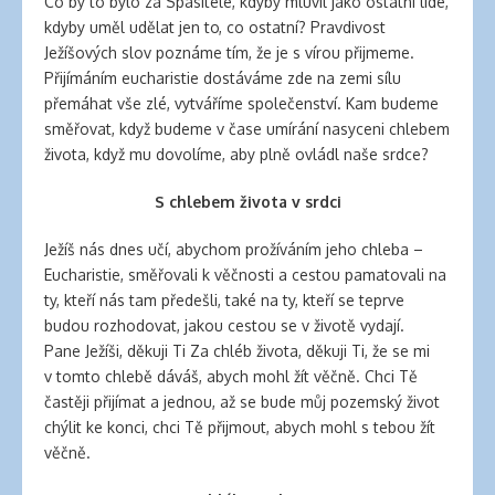
Co by to bylo za Spasitele, kdyby mluvil jako ostatní lidé,
kdyby uměl udělat jen to, co ostatní? Pravdivost
Ježíšových slov poznáme tím, že je s vírou přijmeme.
Přijímáním eucharistie dostáváme zde na zemi sílu
přemáhat vše zlé, vytváříme společenství. Kam budeme
směřovat, když budeme v čase umírání nasyceni chlebem
života, když mu dovolíme, aby plně ovládl naše srdce?
S chlebem života v srdci
Ježíš nás dnes učí, abychom prožíváním jeho chleba –
Eucharistie, směřovali k věčnosti a cestou pamatovali na
ty, kteří nás tam předešli, také na ty, kteří se teprve
budou rozhodovat, jakou cestou se v životě vydají.
Pane Ježíši, děkuji Ti Za chléb života, děkuji Ti, že se mi
v tomto chlebě dáváš, abych mohl žít věčně. Chci Tě
častěji přijímat a jednou, až se bude můj pozemský život
chýlit ke konci, chci Tě přijmout, abych mohl s tebou žít
věčně.