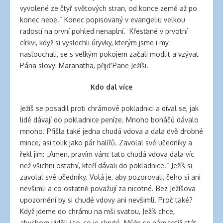
vyvolené ze čtyř světových stran, od konce země až po
konec nebe.“ Konec popisovaný v evangeliu velkou
radostí na první pohled nenaplní. Křesťané v prvotní
církvi, když si vyslechli úryvky, kterým jsme i my
naslouchali, se s velkým pokojem začali modlit a vzývat
Pána slovy: Maranatha, přijď Pane Ježíši.
Kdo dal více
Ježíš se posadil proti chrámové pokladnici a díval se, jak
lidé dávají do pokladnice peníze. Mnoho boháčů dávalo
mnoho. Přišla také jedna chudá vdova a dala dvě drobné
mince, asi tolik jako pár halířů. Zavolal své učedníky a
řekl jim: „Amen, pravím vám: tato chudá vdova dala víc
než všichni ostatní, kteří dávali do pokladnice.“ Ježíš si
zavolal své učedníky. Volá je, aby pozorovali, čeho si ani
nevšimli a co ostatně považují za nicotné. Bez Ježíšova
upozornění by si chudé vdovy ani nevšimli. Proč také?
Když jdeme do chrámu na mši svatou, Ježíš chce,
abychom viděli i to, co je skryté. Může se nám totiž stát,