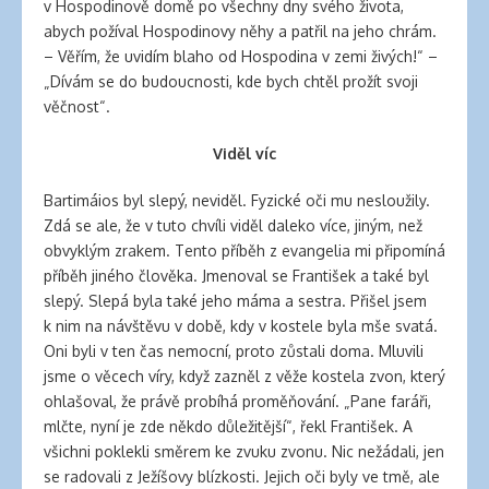
v Hospodinově domě po všechny dny svého života,
abych požíval Hospodinovy něhy a patřil na jeho chrám.
– Věřím, že uvidím blaho od Hospodina v zemi živých!“ –
„Dívám se do budoucnosti, kde bych chtěl prožít svoji
věčnost“.
Viděl víc
Bartimáios byl slepý, neviděl. Fyzické oči mu nesloužily.
Zdá se ale, že v tuto chvíli viděl daleko více, jiným, než
obvyklým zrakem. Tento příběh z evangelia mi připomíná
příběh jiného člověka. Jmenoval se František a také byl
slepý. Slepá byla také jeho máma a sestra. Přišel jsem
k nim na návštěvu v době, kdy v kostele byla mše svatá.
Oni byli v ten čas nemocní, proto zůstali doma. Mluvili
jsme o věcech víry, když zazněl z věže kostela zvon, který
ohlašoval, že právě probíhá proměňování. „Pane faráři,
mlčte, nyní je zde někdo důležitější“, řekl František. A
všichni poklekli směrem ke zvuku zvonu. Nic nežádali, jen
se radovali z Ježíšovy blízkosti. Jejich oči byly ve tmě, ale