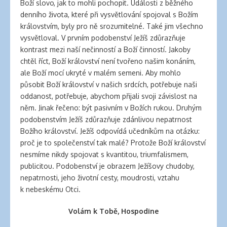
Boží slovo, jak to mohli pochopit. Události z běžného
denního života, které při vysvětlování spojoval s Božím
královstvím, byly pro ně srozumitelné. Také jim všechno
vysvětloval. V prvním podobenství Ježíš zdůrazňuje
kontrast mezi naší nečinností a Boží činností. Jakoby
chtěl říct, Boží království není tvořeno našim konáním,
ale Boží mocí ukryté v malém semeni. Aby mohlo
působit Boží království v našich srdcích, potřebuje naši
oddanost, potřebuje, abychom přijali svoji závislost na
něm. Jinak řečeno: být pasivním v Božích rukou. Druhým
podobenstvím Ježíš zdůrazňuje zdánlivou nepatrnost
Božího království. Ježíš odpovídá učedníkům na otázku:
proč je to společenství tak malé? Protože Boží království
nesmíme nikdy spojovat s kvantitou, triumfalismem,
publicitou. Podobenství je obrazem Ježíšovy chudoby,
nepatrnosti, jeho životní cesty, moudrosti, vztahu
k nebeskému Otci.
Volám k Tobě, Hospodine