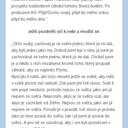
prospělo každodenní užívání tohoto života budiče. Po
probuzení říct: Přijď Duchu svatý, přijď do mého srdce,
přijď do mého dne.“
Ježíš pozdvihl oči k nebi a modlil se:
„Otče svatý, zachovej je ve svém jménu, které jsi mi dal,
aby byli jedno jako my. Dokud jsem byl s nimi, já jsem je
zachovával ve tvém jménu, které jsi mi dal. Chránil jsem
je a nikdo z nich nezahynul kromě toho, který propadl
záhubě, aby se naplnilo Písmo.
Nyní jdu k tobě, ale toto mluvím ještě ve světě, aby měli
v sobě plnost mé radosti. Dal jsem jim tvé slovo. Svět k
nim pojal nenávist, protože nejsou ze světa, jako ani já
nejsem ze světa. Neprosím, abys je ze světa vzal, ale
abys je zachránil od Zlého. Nejsou ze světa, jako ani já
nejsem ze světa. Posvěť je v pravdě; tvé slovo je pravda.
Jako jsi mne poslal do světa, tak i já jsem je poslal do
světa. A pro ně se zasvěcuji, aby i oni byli posvěceni v