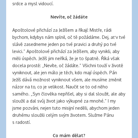
srdce a mysl vidoucí.
Nevíte, oč žádáte
Apoštolové přichází za Ježíšem a říkají: Mistře, rádi
bychom, kdybys nám splnil, oč tě požádáme. Dej, ať v tvé
slávě zasedneme jeden po tvé pravici a druhý po tvé
levici.“ Apoštolové přichází za Ježíšem, aby vynikli, aby
měli úspěch. Ježíš jim neříká, že je to špatně. Říká však
docela prostě: „Nevíte, oč žádáte.“ Všichni touží v životě
vyniknout, ale jen málo je těch, kdo mají úspěch. Pán
Ježíš dává možnost vyniknout všem, ale musíme změnit
názor na to, co je velikost. Naučit se to od něho
samého. „Syn člověka nepřišel, aby si dal sloužit, ale aby
sloužil a dal svůj život jako výkupné za mnohé.“ I my
jsme pozváni, nejen tuto misijní neděli, abychom jeden
druhému sloužili celým svým životem. Služme Pánu
s radostí.
Co mám dělat?