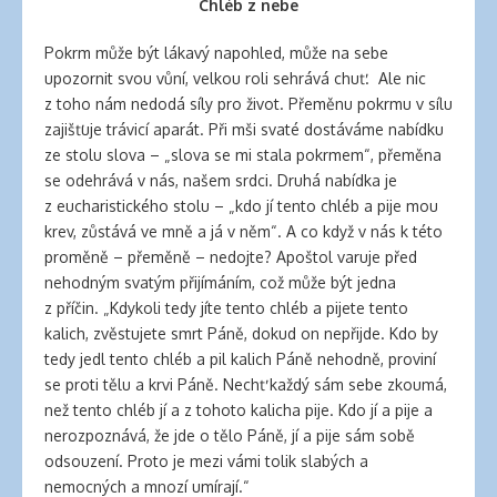
Chléb z nebe
Pokrm může být lákavý napohled, může na sebe
upozornit svou vůní, velkou roli sehrává chuť. Ale nic
z toho nám nedodá síly pro život. Přeměnu pokrmu v sílu
zajišťuje trávicí aparát. Při mši svaté dostáváme nabídku
ze stolu slova – „slova se mi stala pokrmem“, přeměna
se odehrává v nás, našem srdci. Druhá nabídka je
z eucharistického stolu – „kdo jí tento chléb a pije mou
krev, zůstává ve mně a já v něm“. A co když v nás k této
proměně – přeměně – nedojte? Apoštol varuje před
nehodným svatým přijímáním, což může být jedna
z příčin. „Kdykoli tedy jíte tento chléb a pijete tento
kalich, zvěstujete smrt Páně, dokud on nepřijde. Kdo by
tedy jedl tento chléb a pil kalich Páně nehodně, proviní
se proti tělu a krvi Páně. Nechť každý sám sebe zkoumá,
než tento chléb jí a z tohoto kalicha pije. Kdo jí a pije a
nerozpoznává, že jde o tělo Páně, jí a pije sám sobě
odsouzení. Proto je mezi vámi tolik slabých a
nemocných a mnozí umírají.“