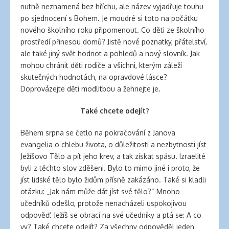
nutně neznamená bez hříchu, ale název vyjadřuje touhu
po sjednocení s Bohem. Je moudré si toto na počátku
nového školního roku připomenout. Co děti ze školního
prostředí přinesou domů? Jistě nové poznatky, přátelství,
ale také jiný svět hodnot a pohledů a nový slovník. Jak
mohou chránit děti rodiče a všichni, kterým záleží
skutečných hodnotách, na opravdové lásce?
Doprovázejte děti modlitbou a žehnejte je.
Také chcete odejít?
Během srpna se četlo na pokračování z Janova
evangelia o chlebu života, o důležitosti a nezbytnosti jíst
Ježíšovo Tělo a pít jeho krev, a tak získat spásu. Izraelité
byli z těchto slov zděšeni. Bylo to mimo jiné i proto, že
jíst lidské tělo bylo židům přísně zakázáno. Také si kladli
otázku: „Jak nám může dát jíst své tělo?“ Mnoho
učedníků odešlo, protože nenacházeli uspokojivou
odpověď. Ježíš se obrací na své učedníky a ptá se: A co
vy? Také chcete odejít? Za všechny odpověděl jeden