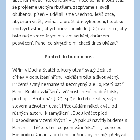
že projdeme určitým rituálem, zazpíváme si svoji
oblíbenou píseň – udělali jsme všechno. Ježíš chce,
abychom viděli, vnímali a prožili dar vykoupení, hloubku
zmrtvýchvstání, abychom vstoupili do Ježíšova srdce, aby
bylo naše srdce živým místem setkání, chrámem
posvěcení. Pane, co skrytého mi chceš dnes ukázat?
Pohled do budoucnosti
Věřím v Ducha Svatého, který utváří svatý Boží lid –
církev, v odpuštění hříchů, vzkříšení těla a život věčný.
Přičemž svatý neznamená bezchybný, ale lid, který patří
Pánu. Realitu vzkříšení a věčnosti, není snadné lidsky
pochopit. Proto nás Ježíš, spíše do této reality, svým
slovem a životem uvádí. Předkládám několik vět, od
různých autorů, k zamyšlení. „Budu kráčet před
Hospodinem v zemi živých“ – „A pak už navždy budeme s
Pánem. – Těšte s tím, co jsem vám řekl.“ – „ Jedno od
Hospodina žádám a po tom toužím: abych směl přebývat