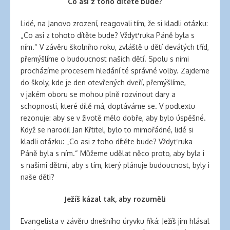
Co asi z toho dítěte bude?
Lidé, na Janovo zrození, reagovali tím, že si kladli otázku:
„Co asi z tohoto dítěte bude? Vždyť ruka Páně byla s
ním.“ V závěru školního roku, zvláště u dětí devátých tříd,
přemýšlíme o budoucnost našich dětí. Spolu s nimi
procházíme procesem hledání té správné volby. Zajdeme
do školy, kde je den otevřených dveří, přemýšlíme,
v jakém oboru se mohou plně rozvinout dary a
schopnosti, které dítě má, doptáváme se. V podtextu
rezonuje: aby se v životě mělo dobře, aby bylo úspěšné.
Když se narodil Jan Křtitel, bylo to mimořádné, lidé si
kladli otázku: „Co asi z toho dítěte bude? Vždyť ruka
Páně byla s ním.“ Můžeme udělat něco proto, aby byla i
s našimi dětmi, aby s tím, který plánuje budoucnost, byly i
naše děti?
Ježíš kázal tak, aby rozuměli
Evangelista v závěru dnešního úryvku říká: Ježíš jim hlásal