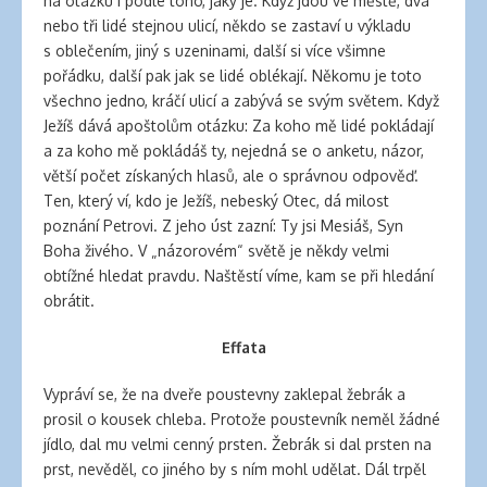
na otázku i podle toho, jaký je. Když jdou ve městě, dva
nebo tři lidé stejnou ulicí, někdo se zastaví u výkladu
s oblečením, jiný s uzeninami, další si více všimne
pořádku, další pak jak se lidé oblékají. Někomu je toto
všechno jedno, kráčí ulicí a zabývá se svým světem. Když
Ježíš dává apoštolům otázku: Za koho mě lidé pokládají
a za koho mě pokládáš ty, nejedná se o anketu, názor,
větší počet získaných hlasů, ale o správnou odpověď.
Ten, který ví, kdo je Ježíš, nebeský Otec, dá milost
poznání Petrovi. Z jeho úst zazní: Ty jsi Mesiáš, Syn
Boha živého. V „názorovém“ světě je někdy velmi
obtížné hledat pravdu. Naštěstí víme, kam se při hledání
obrátit.
Effata
Vypráví se, že na dveře poustevny zaklepal žebrák a
prosil o kousek chleba. Protože poustevník neměl žádné
jídlo, dal mu velmi cenný prsten. Žebrák si dal prsten na
prst, nevěděl, co jiného by s ním mohl udělat. Dál trpěl