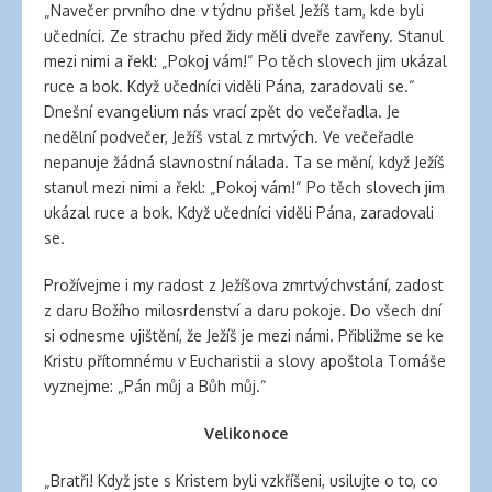
„Navečer prvního dne v týdnu přišel Ježíš tam, kde byli
učedníci. Ze strachu před židy měli dveře zavřeny. Stanul
mezi nimi a řekl: „Pokoj vám!“ Po těch slovech jim ukázal
ruce a bok. Když učedníci viděli Pána, zaradovali se.“
Dnešní evangelium nás vrací zpět do večeřadla. Je
nedělní podvečer, Ježíš vstal z mrtvých. Ve večeřadle
nepanuje žádná slavnostní nálada. Ta se mění, když Ježíš
stanul mezi nimi a řekl: „Pokoj vám!“ Po těch slovech jim
ukázal ruce a bok. Když učedníci viděli Pána, zaradovali
se.
Prožívejme i my radost z Ježíšova zmrtvýchvstání, zadost
z daru Božího milosrdenství a daru pokoje. Do všech dní
si odnesme ujištění, že Ježíš je mezi námi. Přibližme se ke
Kristu přítomnému v Eucharistii a slovy apoštola Tomáše
vyznejme: „Pán můj a Bůh můj.“
Velikonoce
„Bratři! Když jste s Kristem byli vzkříšeni, usilujte o to, co