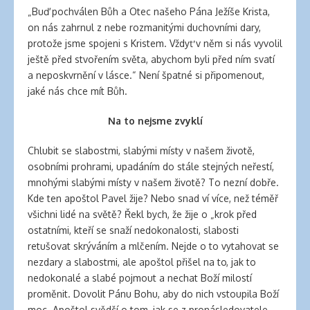
„Buď pochválen Bůh a Otec našeho Pána Ježíše Krista,
on nás zahrnul z nebe rozmanitými duchovními dary,
protože jsme spojeni s Kristem. Vždyť v něm si nás vyvolil
ještě před stvořením světa, abychom byli před ním svatí
a neposkvrnění v lásce.“ Není špatné si připomenout,
jaké nás chce mít Bůh.
Na to nejsme zvyklí
Chlubit se slabostmi, slabými místy v našem životě,
osobními prohrami, upadáním do stále stejných neřestí,
mnohými slabými místy v našem životě? To nezní dobře.
Kde ten apoštol Pavel žije? Nebo snad ví více, než téměř
všichni lidé na světě? Řekl bych, že žije o „krok před
ostatními, kteří se snaží nedokonalosti, slabosti
retušovat skrýváním a mlčením. Nejde o to vytahovat se
nezdary a slabostmi, ale apoštol přišel na to, jak to
nedokonalé a slabé pojmout a nechat Boží milostí
proměnit. Dovolit Pánu Bohu, aby do nich vstoupila Boží
moc. Apoštol svědčí o tom, jak se z pronásledovatele