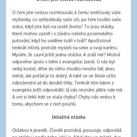
O čem jste cestou rozmlouvali, k čemu směřovaly vaše
myšlenky, co vyhledávaly vaše oči, po čem toužilo vaše
srdce, když jste byli na cestě života? To jsou otázky,
které mohou zaznít i v závěru našeho pozemského
putování, když ho uvidíme tváři v tvář? Apoštolové
tenkrát mlčeli, protože mysleli na sebe a svoji kariéru.
Myslím, že zazní ještě jedna otázka: A znáš mě? Možná
odpovíme spolu s lidmi z evangelia: Jasně. U nás byl
velký kostel, dříve do něho chodilo mnoho lidí, dnes
méně, ale pořád je to dobrý. A také se ve škole učilo
náboženství až do deváté třídy. Tenkrát těm lidem z
evangelia Ježíš odpověděl: Já vás neznám, jděte ode mě.
A oni si řekli: kde se stala chyba? Chyby nás vedou k
tomu, abychom se z nich poučili.
Důležitá otázka
Otázkou k pravdě. Člověk poznává, posuzuje, odpovídá