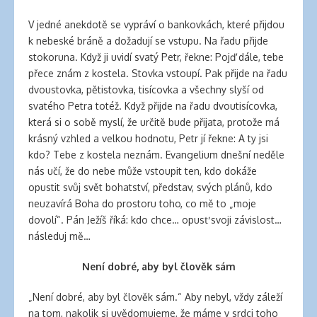
V jedné anekdotě se vypráví o bankovkách, které přijdou
k nebeské bráně a dožadují se vstupu. Na řadu přijde
stokoruna. Když ji uvidí svatý Petr, řekne: Pojď dále, tebe
přece znám z kostela. Stovka vstoupí. Pak přijde na řadu
dvoustovka, pětistovka, tisícovka a všechny slyší od
svatého Petra totéž. Když přijde na řadu dvoutisícovka,
která si o sobě myslí, že určitě bude přijata, protože má
krásný vzhled a velkou hodnotu, Petr jí řekne: A ty jsi
kdo? Tebe z kostela neznám. Evangelium dnešní neděle
nás učí, že do nebe může vstoupit ten, kdo dokáže
opustit svůj svět bohatství, představ, svých plánů, kdo
neuzavírá Boha do prostoru toho, co mě to „moje
dovolí“. Pán Ježíš říká: kdo chce… opusť svoji závislost…
následuj mě…
Není dobré, aby byl člověk sám
„Není dobré, aby byl člověk sám.“ Aby nebyl, vždy záleží
na tom, nakolik si uvědomujeme, že máme v srdci toho