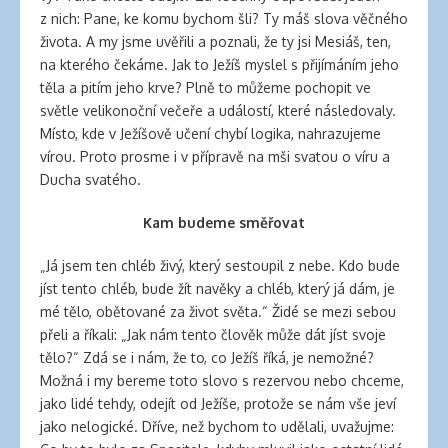
z nich: Pane, ke komu bychom šli? Ty máš slova věčného
života. A my jsme uvěřili a poznali, že ty jsi Mesiáš, ten,
na kterého čekáme. Jak to Ježíš myslel s přijímáním jeho
těla a pitím jeho krve? Plně to můžeme pochopit ve
světle velikonoční večeře a událostí, které následovaly.
Místo, kde v Ježíšově učení chybí logika, nahrazujeme
vírou. Proto prosme i v přípravě na mši svatou o víru a
Ducha svatého.
Kam budeme směřovat
„Já jsem ten chléb živý, který sestoupil z nebe. Kdo bude
jíst tento chléb, bude žít navěky a chléb, který já dám, je
mé tělo, obětované za život světa.“ Židé se mezi sebou
přeli a říkali: „Jak nám tento člověk může dát jíst svoje
tělo?“ Zdá se i nám, že to, co Ježíš říká, je nemožné?
Možná i my bereme toto slovo s rezervou nebo chceme,
jako lidé tehdy, odejít od Ježíše, protože se nám vše jeví
jako nelogické. Dříve, než bychom to udělali, uvažujme: