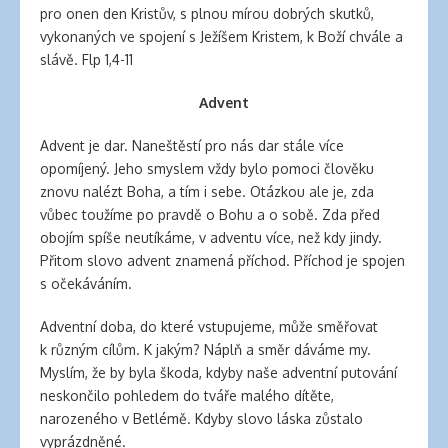
pro onen den Kristův, s plnou mírou dobrých skutků,
vykonaných ve spojení s Ježíšem Kristem, k Boží chvále a
slávě. Flp 1,4-11
Advent
Advent je dar. Naneštěstí pro nás dar stále více
opomíjený. Jeho smyslem vždy bylo pomoci člověku
znovu nalézt Boha, a tím i sebe. Otázkou ale je, zda
vůbec toužíme po pravdě o Bohu a o sobě. Zda před
obojím spíše neutíkáme, v adventu více, než kdy jindy.
Přitom slovo advent znamená příchod. Příchod je spojen
s očekáváním.
Adventní doba, do které vstupujeme, může směřovat
k různým cílům. K jakým? Náplň a směr dáváme my.
Myslím, že by byla škoda, kdyby naše adventní putování
neskončilo pohledem do tváře malého dítěte,
narozeného v Betlémě. Kdyby slovo láska zůstalo
vyprázdněné.