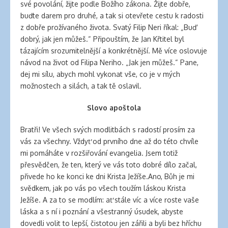
své povolání, žijte podle Božího zákona. Žijte dobře,
banana
buďte darem pro druhé, a tak si otevřete cestu k radosti
clips
z dobře prožívaného života. Svatý Filip Neri říkal: „Buď
for
dobrý, jak jen můžeš.“ Připouštím, že Jan Křtitel byl
natural
tázajícím srozumitelnější a konkrétnější. Mě více oslovuje
hair
návod na život od Filipa Neriho. „Jak jen můžeš.“ Pane,
latex
dej mi sílu, abych mohl vykonat vše, co je v mých
clothing
možnostech a silách, a tak tě oslavil.
Slovo apoštola
Bratři! Ve všech svých modlitbách s radostí prosím za
vás za všechny. Vždyť od prvního dne až do této chvíle
mi pomáháte v rozšiřování evangelia. Jsem totiž
přesvědčen, že ten, který ve vás toto dobré dílo začal,
přivede ho ke konci ke dni Krista Ježíše.Ano, Bůh je mi
svědkem, jak po vás po všech toužím láskou Krista
Ježíše. A za to se modlím: ať stále víc a více roste vaše
láska a s ní i poznání a všestranný úsudek, abyste
dovedli volit to lepší, čistotou jen zářili a byli bez hříchu