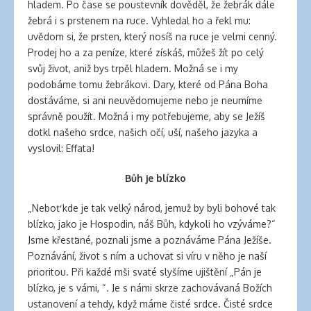
hladem. Po čase se poustevník dověděl, že žebrák dále
žebrá i s prstenem na ruce. Vyhledal ho a řekl mu:
uvědom si, že prsten, který nosíš na ruce je velmi cenný.
Prodej ho a za peníze, které získáš, můžeš žít po celý
svůj život, aniž bys trpěl hladem. Možná se i my
podobáme tomu žebrákovi. Dary, které od Pána Boha
dostáváme, si ani neuvědomujeme nebo je neumíme
správně použít. Možná i my potřebujeme, aby se Ježíš
dotkl našeho srdce, našich očí, uší, našeho jazyka a
vyslovil: Effata!
Bůh je blízko
„Neboť kde je tak velký národ, jemuž by byli bohové tak
blízko, jako je Hospodin, náš Bůh, kdykoli ho vzýváme?“
Jsme křesťané, poznali jsme a poznáváme Pána Ježíše.
Poznávání, život s ním a uchovat si víru v něho je naší
prioritou. Při každé mši svaté slyšíme ujištění „Pán je
blízko, je s vámi, “. Je s námi skrze zachovávaná Božích
ustanovení a tehdy, když máme čisté srdce. Čisté srdce