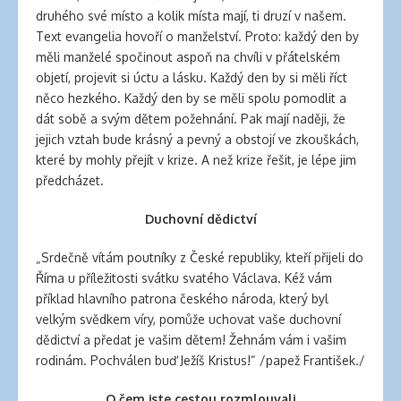
druhého své místo a kolik místa mají, ti druzí v našem.
Text evangelia hovoří o manželství. Proto: každý den by
měli manželé spočinout aspoň na chvíli v přátelském
objetí, projevit si úctu a lásku. Každý den by si měli říct
něco hezkého. Každý den by se měli spolu pomodlit a
dát sobě a svým dětem požehnání. Pak mají naději, že
jejich vztah bude krásný a pevný a obstojí ve zkouškách,
které by mohly přejít v krize. A než krize řešit, je lépe jim
předcházet.
Duchovní dědictví
„Srdečně vítám poutníky z České republiky, kteří přijeli do
Říma u příležitosti svátku svatého Václava. Kéž vám
příklad hlavního patrona českého národa, který byl
velkým svědkem víry, pomůže uchovat vaše duchovní
dědictví a předat je vašim dětem! Žehnám vám i vašim
rodinám. Pochválen buď Ježíš Kristus!“ /papež František./
O čem jste cestou rozmlouvali