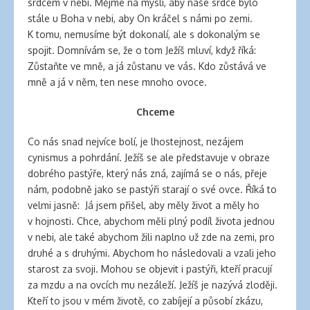
srdcem v nebi. Mějme na mysli, aby naše srdce bylo
stále u Boha v nebi, aby On kráčel s námi po zemi.
K tomu, nemusíme být dokonalí, ale s dokonalým se
spojit. Domnívám se, že o tom Ježíš mluví, když říká:
Zůstaňte ve mně, a já zůstanu ve vás. Kdo zůstává ve
mně a já v něm, ten nese mnoho ovoce.
Chceme
Co nás snad nejvíce bolí, je lhostejnost, nezájem
cynismus a pohrdání. Ježíš se ale představuje v obraze
dobrého pastýře, který nás zná, zajímá se o nás, přeje
nám, podobně jako se pastýři starají o své ovce. Říká to
velmi jasně: Já jsem přišel, aby měly život a měly ho
v hojnosti. Chce, abychom měli plný podíl života jednou
v nebi, ale také abychom žili naplno už zde na zemi, pro
druhé a s druhými. Abychom ho následovali a vzali jeho
starost za svoji. Mohou se objevit i pastýři, kteří pracují
za mzdu a na ovcích mu nezáleží. Ježíš je nazývá zloději.
Kteří to jsou v mém životě, co zabíjejí a působí zkázu,