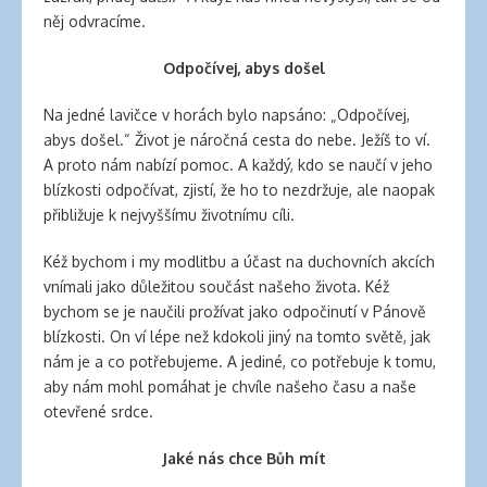
něj odvracíme.
Odpočívej, abys došel
Na jedné lavičce v horách bylo napsáno: „Odpočívej,
abys došel.“ Život je náročná cesta do nebe. Ježíš to ví.
A proto nám nabízí pomoc. A každý, kdo se naučí v jeho
blízkosti odpočívat, zjistí, že ho to nezdržuje, ale naopak
přibližuje k nejvyššímu životnímu cíli.
Kéž bychom i my modlitbu a účast na duchovních akcích
vnímali jako důležitou součást našeho života. Kéž
bychom se je naučili prožívat jako odpočinutí v Pánově
blízkosti. On ví lépe než kdokoli jiný na tomto světě, jak
nám je a co potřebujeme. A jediné, co potřebuje k tomu,
aby nám mohl pomáhat je chvíle našeho času a naše
otevřené srdce.
Jaké nás chce Bůh mít