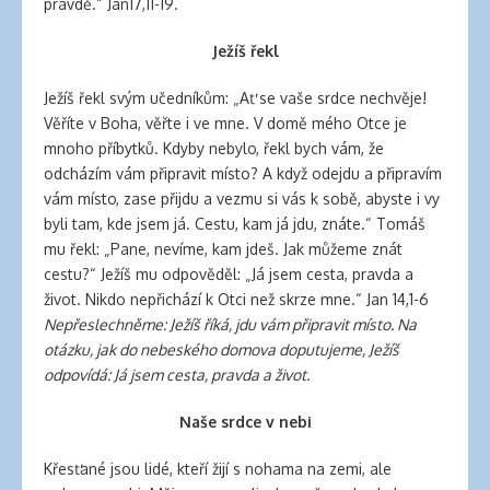
pravdě.“ Jan17,11-19.
Ježíš řekl
Ježíš řekl svým učedníkům: „Ať se vaše srdce nechvěje!
Věříte v Boha, věřte i ve mne. V domě mého Otce je
mnoho příbytků. Kdyby nebylo, řekl bych vám, že
odcházím vám připravit místo? A když odejdu a připravím
vám místo, zase přijdu a vezmu si vás k sobě, abyste i vy
byli tam, kde jsem já. Cestu, kam já jdu, znáte.“ Tomáš
mu řekl: „Pane, nevíme, kam jdeš. Jak můžeme znát
cestu?“ Ježíš mu odpověděl: „Já jsem cesta, pravda a
život. Nikdo nepřichází k Otci než skrze mne.“ Jan 14,1-6
Nepřeslechněme: Ježíš říká, jdu vám připravit místo. Na
otázku, jak do nebeského domova doputujeme, Ježíš
odpovídá: Já jsem cesta, pravda a život.
Naše srdce v nebi
Křesťané jsou lidé, kteří žijí s nohama na zemi, ale