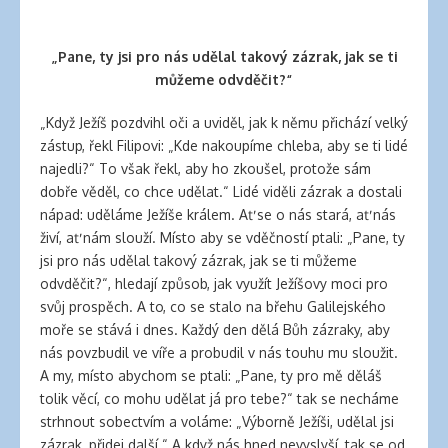
„Pane, ty jsi pro nás udělal takový zázrak, jak se ti
můžeme odvděčit?“
„Když Ježíš pozdvihl oči a uviděl, jak k němu přichází velký
zástup, řekl Filipovi: „Kde nakoupíme chleba, aby se ti lidé
najedli?“ To však řekl, aby ho zkoušel, protože sám
dobře věděl, co chce udělat.“ Lidé viděli zázrak a dostali
nápad: uděláme Ježíše králem. Ať se o nás stará, ať nás
živí, ať nám slouží. Místo aby se vděčností ptali: „Pane, ty
jsi pro nás udělal takový zázrak, jak se ti můžeme
odvděčit?“, hledají způsob, jak využít Ježíšovy moci pro
svůj prospěch. A to, co se stalo na břehu Galilejského
moře se stává i dnes. Každý den dělá Bůh zázraky, aby
nás povzbudil ve víře a probudil v nás touhu mu sloužit.
A my, místo abychom se ptali: „Pane, ty pro mě děláš
tolik věcí, co mohu udělat já pro tebe?“ tak se necháme
strhnout sobectvím a voláme: „Výborně Ježíši, udělal jsi
zázrak, přidej další.“ A když nás hned nevyslyší, tak se od