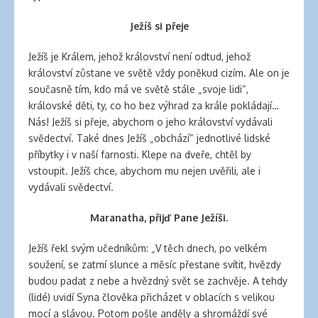
Ježíš si přeje
Ježíš je Králem, jehož království není odtud, jehož
království zůstane ve světě vždy poněkud cizím. Ale on je
současně tím, kdo má ve světě stále „svoje lidi“,
královské děti, ty, co ho bez výhrad za krále pokládají…
Nás! Ježíš si přeje, abychom o jeho království vydávali
svědectví. Také dnes Ježíš „obchází“ jednotlivé lidské
příbytky i v naší farnosti. Klepe na dveře, chtěl by
vstoupit. Ježíš chce, abychom mu nejen uvěřili, ale i
vydávali svědectví.
Maranatha, přijď Pane Ježíši.
Ježíš řekl svým učedníkům: „V těch dnech, po velkém
soužení, se zatmí slunce a měsíc přestane svítit, hvězdy
budou padat z nebe a hvězdný svět se zachvěje. A tehdy
(lidé) uvidí Syna člověka přicházet v oblacích s velikou
mocí a slávou. Potom pošle anděly a shromáždí své