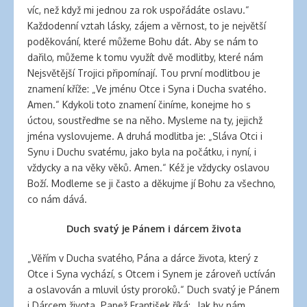
víc, než když mi jednou za rok uspořádáte oslavu.“
Každodenní vztah lásky, zájem a věrnost, to je největší
poděkování, které můžeme Bohu dát. Aby se nám to
dařilo, můžeme k tomu využít dvě modlitby, které nám
Nejsvětější Trojici připomínají. Tou první modlitbou je
znamení kříže: „Ve jménu Otce i Syna i Ducha svatého.
Amen.“ Kdykoli toto znamení činíme, konejme ho s
úctou, soustřeďme se na něho. Mysleme na ty, jejichž
jména vyslovujeme. A druhá modlitba je: „Sláva Otci i
Synu i Duchu svatému, jako byla na počátku, i nyní, i
vždycky a na věky věků. Amen.“ Kéž je vždycky oslavou
Boží. Modleme se ji často a děkujme jí Bohu za všechno,
co nám dává.
Duch svatý je Pánem i dárcem života
„Věřím v Ducha svatého, Pána a dárce života, který z
Otce i Syna vychází, s Otcem i Synem je zároveň uctíván
a oslavován a mluvil ústy proroků.“ Duch svatý je Pánem
i Dárcem života. Papež František říká: „Jak by nám