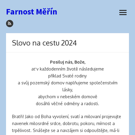
how
Přeskočit
Farnost Měřín
to
na
otevřít
sleep
obsah
menu
with
hair
extensions
Slovo na cestu 2024
elva
hair
wigs
Posiluj nás, Bože,
latex
ať v každodenním životě následujeme
lingerie
příklad Svaté rodiny
best
a svůj pozemský domov naplňujeme společenstvím
hair
lásky,
product
abychom v nebeském domově
for
dosáhli věčné odměny a radosti.
side
part
Bratři! Jako od Boha vyvolení, svatí a milovaní projevujte
best
navenek milosrdné srdce, dobrotu, pokoru, mírnost a
hair
trpělivost. Snášejte se a navzájem si odpouštějte, má-li