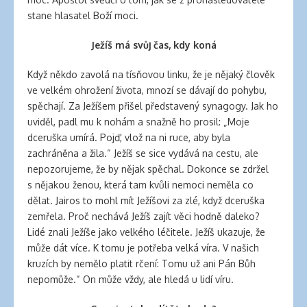
stane hlasatel Boží moci.
Ježíš má svůj čas, kdy koná
Když někdo zavolá na tísňovou linku, že je nějaký člověk
ve velkém ohrožení života, mnozí se dávají do pohybu,
spěchají. Za Ježíšem přišel představený synagogy. Jak ho
uviděl, padl mu k nohám a snažně ho prosil: „Moje
dceruška umírá. Pojď, vlož na ni ruce, aby byla
zachráněna a žila.“ Ježíš se sice vydává na cestu, ale
nepozorujeme, že by nějak spěchal. Dokonce se zdržel
s nějakou ženou, která tam kvůli nemoci neměla co
dělat. Jairos to mohl mít Ježíšovi za zlé, když dceruška
zemřela. Proč nechává Ježíš zajít věci hodně daleko?
Lidé znali Ježíše jako velkého léčitele. Ježíš ukazuje, že
může dát více. K tomu je potřeba velká víra. V našich
kruzích by nemělo platit rčení: Tomu už ani Pán Bůh
nepomůže.“ On může vždy, ale hledá u lidí víru.