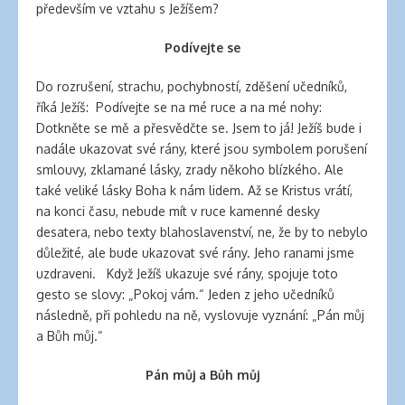
především ve vztahu s Ježíšem?
Podívejte se
Do rozrušení, strachu, pochybností, zděšení učedníků,
říká Ježíš: Podívejte se na mé ruce a na mé nohy:
Dotkněte se mě a přesvědčte se. Jsem to já! Ježíš bude i
nadále ukazovat své rány, které jsou symbolem porušení
smlouvy, zklamané lásky, zrady někoho blízkého. Ale
také veliké lásky Boha k nám lidem. Až se Kristus vrátí,
na konci času, nebude mít v ruce kamenné desky
desatera, nebo texty blahoslavenství, ne, že by to nebylo
důležité, ale bude ukazovat své rány. Jeho ranami jsme
uzdraveni. Když Ježíš ukazuje své rány, spojuje toto
gesto se slovy: „Pokoj vám.“ Jeden z jeho učedníků
následně, při pohledu na ně, vyslovuje vyznání: „Pán můj
a Bůh můj.“
Pán můj a Bůh můj