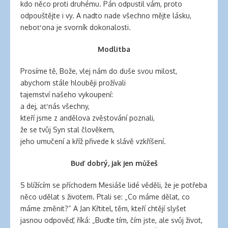
clinic
kdo něco proti druhému. Pán odpustil vám, proto
london
odpouštějte i vy. A nadto nade všechno mějte lásku,
latex
neboť ona je svorník dokonalosti.
clothes
classic
Modlitba
length
hair
Prosíme tě, Bože, vlej nám do duše svou milost,
reddit
abychom stále hlouběji prožívali
hair
tajemství našeho vykoupení:
extensions
a dej, ať nás všechny,
south
kteří jsme z andělova zvěstování poznali,
auckland
že se tvůj Syn stal člověkem,
latex
jeho umučení a kříž přivede k slávě vzkříšení.
clothes
Buď dobrý, jak jen můžeš
daisy
fuentes
S blížícím se příchodem Mesiáše lidé věděli, že je potřeba
hair
něco udělat s životem. Ptali se: „Co máme dělat, co
extensions
máme změnit?“ A Jan Křtitel, těm, kteří chtějí slyšet
walmart
jasnou odpověď, říká: „Buďte tím, čím jste, ale svůj život,
large