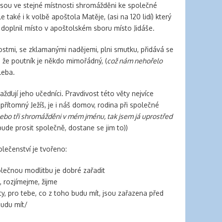
 jsou ve stejné místnosti shromážděni ke společné
 také i k volbě apoštola Matěje, (asi na 120 lidí) který
 doplnil místo v apoštolském sboru místo Jidáše.
lostmi, se zklamanými nadějemi, plni smutku, přidává se
í, že poutník je někdo mimořádný, (
což nám nehořelo
leba.
ažďují jeho učedníci. Pravdivost této věty nejvíce
přítomný Ježíš, je i náš domov, rodina při společné
ebo tři shromážděni v mém jménu, tak jsem já uprostřed
bude prosit společně, dostane se jim to))
lečenství je tvořeno:
lečnou modlitbu je dobré zařadit
 rozjímejme, žijme
y, pro tebe, co z toho budu mít, jsou zařazena před
budu mít/