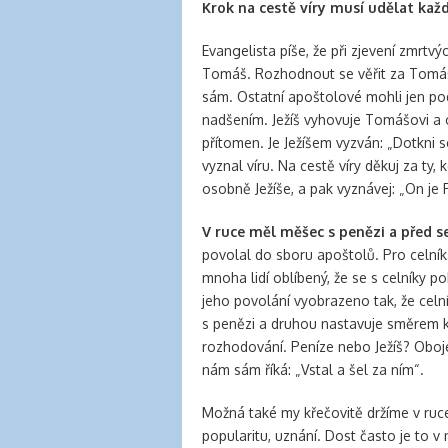
Krok na cestě víry musí udělat kaž
Evangelista píše, že při zjevení zmrtv
Tomáš. Rozhodnout se věřit za Tomáš
sám. Ostatní apoštolové mohli jen pod
nadšením. Ježíš vyhovuje Tomášovi a 
přítomen. Je Ježíšem vyzván: „Dotkni 
vyznal víru. Na cestě víry děkuj za ty,
osobně Ježíše, a pak vyznávej: „On je
V ruce měl měšec s penězi a před s
povolal do sboru apoštolů. Pro celníka
mnoha lidí oblíbený, že se s celníky p
jeho povolání vyobrazeno tak, že celní
s penězi a druhou nastavuje směrem ke
rozhodování. Peníze nebo Ježíš? Obo
nám sám říká: „Vstal a šel za ním“.
Možná také my křečovitě držíme v ruce
popularitu, uznání. Dost často je to 