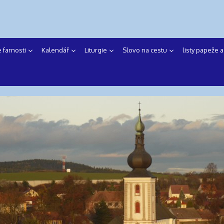
e farnosti
Kalendář
Liturgie
Slovo na cestu
listy papeže 