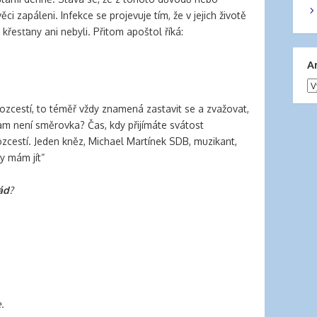
ci zapáleni. Infekce se projevuje tím, že v jejich životě
 křesťany ani nebyli. Přitom apoštol říká:
A
Ar
na rozcestí, to téměř vždy znamená zastavit se a zvažovat,
tam není směrovka? Čas, kdy přijímáte svátost
ozcestí. Jeden kněz, Michael Martínek SDB, muzikant,
y mám jít“
ád
?
.