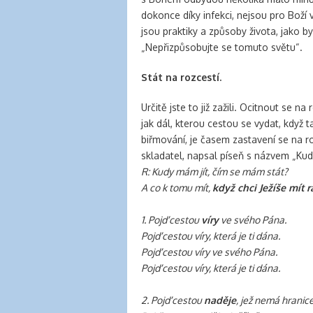
banana
dokonce díky infekci, nejsou pro Boží vě
clips
jsou praktiky a způsoby života, jako by
for
„Nepřizpůsobujte se tomuto světu“.
natural
hair
Stát na rozcestí.
latex
clothing
Určitě jste to již zažili. Ocitnout se 
jak dál, kterou cestou se vydat, když 
biřmování, je časem zastavení se na r
skladatel, napsal píseň s názvem „Kud
R: Kudy mám jít, čím se mám stát?
A co k tomu mít,
když chci Ježíše mít r
1. Pojď cestou
víry
ve svého Pána.
Pojď cestou víry, která je ti dána.
Pojď cestou víry ve svého Pána.
Pojď cestou víry, která je ti dána.
2. Pojď cestou
naděje
, jež nemá hranice