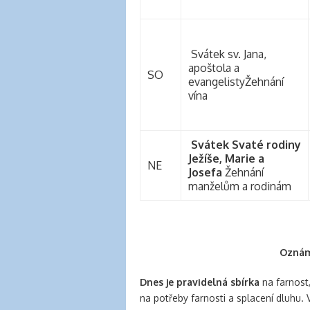
Svátek sv. Jana,
apoštola a
SO
evangelistyŽehnání
vína
Svátek Svaté rodiny
Ježíše, Marie a
NE
Josefa
Žehnání
manželům a rodinám
Oznám
Dnes je pravidelná sbírka
na farnost
na potřeby farnosti a splacení dluhu