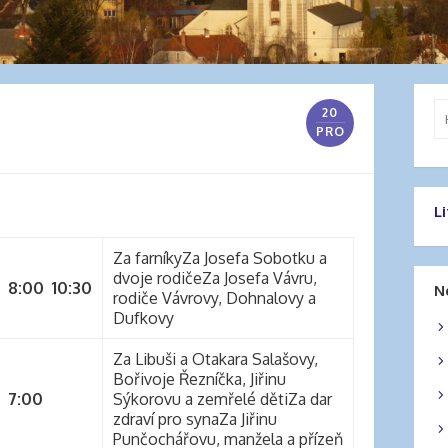
Vy
20
PRO
L
Za farníkyZa Josefa Sobotku a
dvoje rodičeZa Josefa Vávru,
8:00
1
0:30
N
rodiče Vávrovy, Dohnalovy a
Dufkovy
Za Libuši a Otakara Salašovy,
Bořivoje Řezníčka, Jiřinu
7:00
Sýkorovu a zemřelé dětiZa dar
zdraví pro synaZa Jiřinu
Punčochářovu, manžela a přízeň