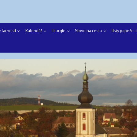
e farnosti
Kalendář
Liturgie
Slovo na cestu
listy papeže 