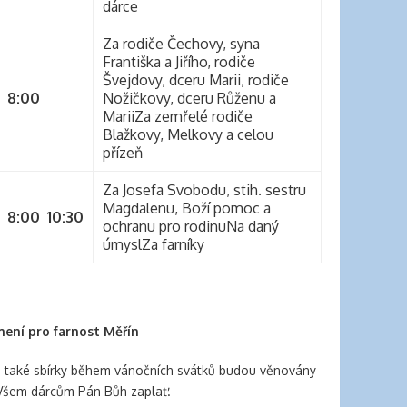
dárce
Za rodiče Čechovy, syna
Františka a Jiřího, rodiče
Švejdovy, dceru Marii, rodiče
8:00
Nožičkovy, dceru Růženu a
MariiZa zemřelé rodiče
Blažkovy, Melkovy a celou
přízeň
Za Josefa Svobodu, stih. sestru
Magdalenu, Boží pomoc a
8:00
10:30
ochranu pro rodinuNa daný
úmyslZa farníky
ení pro farnost Měřín
, také sbírky během vánočních svátků budou věnovány
. Všem dárcům Pán Bůh zaplať.