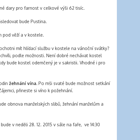
 dary pro farnost v celkové výši 62 tisíc.
ásledovat bude Pustina.
 pod věží a v kostele.
 ochotni mít hlídací službu v kostele na vánoční svátky?
a chvíli, podle možnosti. Není dobré nechávat kostel
y bude kostel odemčený je v sakristii. Vhodné i pro
hodin
žehnání vína.
Po mši svaté bude možnost setkání
ájemci, přineste si víno k požehnání.
de obnova manželských slibů, žehnání manželům a
 bude v neděli 28. 12. 2015 v sále na faře, ve 14:30