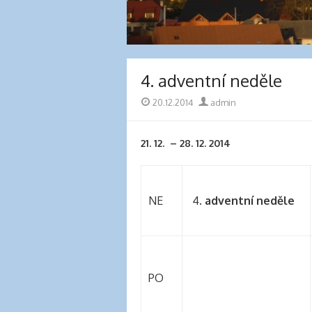
clinic
london
latex
clothes
classic
4. adventní neděle
length
hair
Publikováno
20.12.2014
Autor
admin
reddit
hair
21. 12. – 28. 12. 2014
extensions
south
auckland
latex
NE
4.
adventní neděle
clothes
daisy
fuentes
hair
extensions
PO
walmart
large