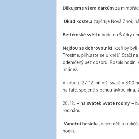
Děkujeme všem dárcům
za mimořádné
Úklid kostela
zajišťuje Nová Zhoř, n
Betlémské světlo
bude na Štědrý den
Najdou se dobrovolníci,
kteří by byli
Prosíme, přihlaste se u kněží. Stačí n
odemčený bez dozoru. Rozpis hodin, kd
mládež.
V sobotu 27. 12. při mši svaté v 8:00 
na faře, spojené s ochutnávkou vína. Z
28. 12. –
na svátek Svaté rodiny
– bu
rodinám.
Vánoční besídka,
nejen dětí a rodičů,
hodin.