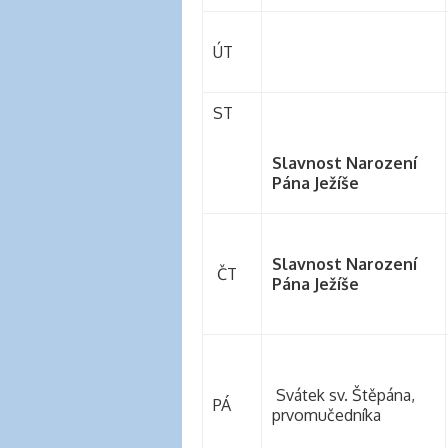
banana
clips
ÚT
for
natural
hair
ST
latex
clothing
Slavnost Narození
Pána Ježíše
Slavnost Narození
ČT
Pána Ježíše
Svátek sv. Štěpána,
PÁ
prvomučedníka