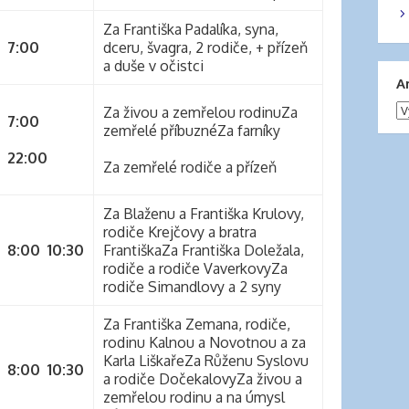
Za Františka Padalíka, syna,
7:00
dceru, švagra, 2 rodiče, + přízeň
a duše v očistci
A
Za živou a zemřelou rodinuZa
Ar
7:00
zemřelé příbuznéZa farníky
22:00
Za zemřelé rodiče a přízeň
Za Blaženu a Františka Krulovy,
rodiče Krejčovy a bratra
8:00
10:30
FrantiškaZa Františka Doležala,
rodiče a rodiče VaverkovyZa
rodiče Simandlovy a 2 syny
Za Františka Zemana, rodiče,
rodinu Kalnou a Novotnou a za
Karla LiškařeZa Růženu Syslovu
8:00
10:30
a rodiče DočekalovyZa živou a
zemřelou rodinu a na úmysl