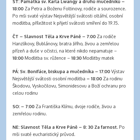
clinic
ST: Památka sv. Karla Lwangy a druhů mučedníků –
london
18:00
Za Petra a Boženu Foltinovy, rodiče a sourozence.
latex
Po mši svaté výstav Nejsvětější svátosti oltářní, osobní
clothes
modlitba, příležitost k přijetí svátosti smíření do 19.15.
classic
length
ČT –
Slavnost Těla a Krve Páně
– 7:00
Za rodiče
hair
Hanzlíkovy, Bublánovy, bratra Jiřího, živou a zemřelou
reddit
přízeň a duše v očistci, na které nikdo nepamatuje –
hair
18:00
Modlitba sv. růžence –
18:30
Modlitby matek
extensions
PÁ:
Sv. Bonifáce, biskupa a mučedníka
–
17:00
Výstav
south
Nejsvětější svátosti osobní modlitba
– 18:00
Za rodinu
auckland
Škodovu, Vyskočilovu, Simonidesovu a Boží ochranu pro
latex
celou rodinu
clothes
daisy
SO: – 7:00
Za Františka Klímu, dvoje rodiče, živou a
fuentes
zemřelou rodinu.
hair
extensions
NE: Slavnost Těla a Krve Páně – 8: 30 Za farnost.
Po
walmart
mši svaté eucharistický průvod.
large