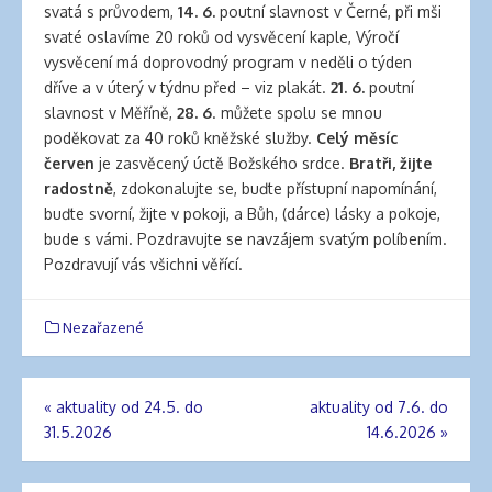
svatá s průvodem,
14. 6.
poutní slavnost v Černé, při mši
svaté oslavíme 20 roků od vysvěcení kaple, Výročí
vysvěcení má doprovodný program v neděli o týden
dříve a v úterý v týdnu před – viz plakát.
21. 6.
poutní
slavnost v Měříně,
28. 6
. můžete spolu se mnou
poděkovat za 40 roků kněžské služby.
Celý měsíc
červen
je zasvěcený úctě Božského srdce.
Bratři, žijte
radostně
, zdokonalujte se, buďte přístupní napomínání,
buďte svorní, žijte v pokoji, a Bůh, (dárce) lásky a pokoje,
bude s vámi. Pozdravujte se navzájem svatým políbením.
Pozdravují vás všichni věřící.
Nezařazené
«
aktuality od 24.5. do
aktuality od 7.6. do
Navigace
31.5.2026
14.6.2026
»
pro