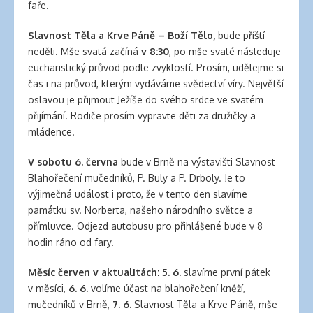
faře.
Slavnost Těla a Krve Páně – Boží Tělo,
bude příští
neděli. Mše svatá začíná
v 8:30
, po mše svaté následuje
eucharistický průvod podle zvyklostí. Prosím, udělejme si
čas i na průvod, kterým vydáváme svědectví víry. Největší
oslavou je přijmout Ježíše do svého srdce ve svatém
přijímání. Rodiče prosím vypravte děti za družičky a
mládence.
V sobotu 6. června
bude v Brně na výstavišti Slavnost
Blahořečení mučedníků, P. Buly a P. Drboly. Je to
výjimečná událost i proto, že v tento den slavíme
památku sv. Norberta, našeho národního světce a
přímluvce. Odjezd autobusu pro přihlášené bude v 8
hodin ráno od fary.
Měsíc červen v aktualitách
: 5. 6.
slavíme první pátek
v měsíci,
6. 6.
volíme účast na blahořečení kněží,
mučedníků v Brně,
7. 6.
Slavnost Těla a Krve Páně, mše