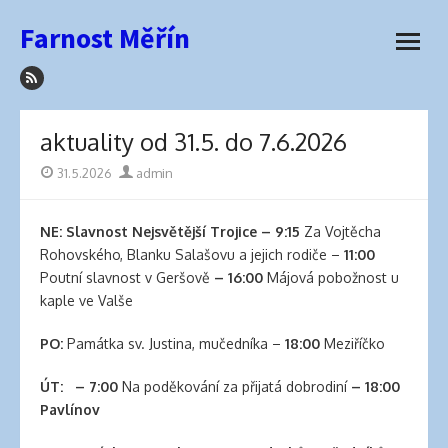
how
Přeskočit
Farnost Měřín
to
na
otevřít
sleep
obsah
menu
with
hair
extensions
aktuality od 31.5. do 7.6.2026
elva
hair
Publikováno
31.5.2026
Autor
admin
wigs
latex
NE: Slavnost Nejsvětější Trojice
–
9:15
Za Vojtěcha
lingerie
Rohovského, Blanku Salašovu a jejich rodiče –
11:00
best
Poutní slavnost v Geršově
– 16:00
Májová pobožnost u
hair
kaple ve Valše
product
for
PO:
Památka sv. Justina, mučedníka –
18:00
Meziříčko
side
part
ÚT: – 7:00
Na poděkování za přijatá dobrodiní
– 18:00
best
Pavlínov
hair