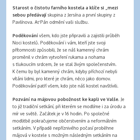
banana
Starost o čistotu farního kostela a klíče si „mezi
clips
sebou předávají
skupina z Jersína a první skupiny z
for
Pavlínova. Ať Pán odmění vaši službu.
natural
hair
Poděkování
všem, kdo jste připravili a zajistili průběh
latex
Noci kostelů. Poděkování i vám, kteří jste svoji
clothing
přítomnosti způsobili, že se náš kamenný chrám
proměnil v chrám vytvoření rukama a nohama
s tlukoucím srdcem, že se stal živým společenstvím.
K čemu by byl kamenný chrám, kdyby příchozí nebyli
vítáni lidmi, pro které je chrám, něco jako domov.
Poděkování patří všem, kdo jste náš kostel navštívili.
Pozvání na májovou pobožnost
ke kapli ve Valše
. Je
to již tradiční setkání, při kterém se modlíme i za úrodu a
mír ve světě. Začátek je v 16 hodin. Po společné
modlitbě pokračujeme občerstvením a neformálním
setkáním. V případě nepříznivého počasí proběhne
májová v kostele s možným následným setkáním na