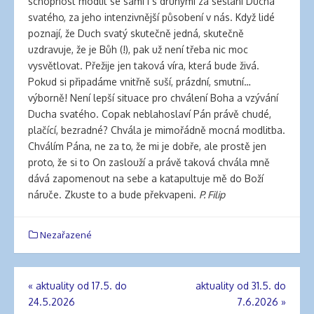
schopnost modlit se sami i s druhými za seslání Ducha
svatého, za jeho intenzivnější působení v nás. Když lidé
poznají, že Duch svatý skutečně jedná, skutečně
uzdravuje, že je Bůh (!), pak už není třeba nic moc
vysvětlovat. Přežije jen taková víra, která bude živá.
Pokud si připadáme vnitřně suší, prázdní, smutní…
výborně! Není lepší situace pro chválení Boha a vzývání
Ducha svatého. Copak neblahoslaví Pán právě chudé,
plačící, bezradné? Chvála je mimořádně mocná modlitba.
Chválím Pána, ne za to, že mi je dobře, ale prostě jen
proto, že si to On zaslouží a právě taková chvála mně
dává zapomenout na sebe a katapultuje mě do Boží
náruče. Zkuste to a bude překvapeni.
P. Filip
Nezařazené
«
aktuality od 17.5. do
aktuality od 31.5. do
Navigace
24.5.2026
7.6.2026
»