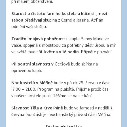
při malém občerstvení.
banana
clips
Starost o čistotu farního kostela a klíče si „mezi
for
sebou předávají
skupina z Černé a Jersína. Ať Pán
natural
odmění vaši službu.
hair
latex
Tradiční májová pobožnost
u kaple Panny Marie ve
clothing
Valše, spojená s modlitbou za potřebný déšť, úrodu a mír
ve světě, bude
31. května v 16 hodin
. Přijměte pozvání.
Při poutní slavnosti v
Geršově bude sbírka na
opravenou kapli.
Noc kostelů v Měříně
bude v pátek 29. června v čase
17:00 – 21.00. Program na plakátě. Přijďme prožít čas
v našem kostele jinak. Těšíme se na setkání.
Slavnost Těla a Krve Páně
bude ve farnosti v neděli
7.
června.
Součástí je i eucharistický průvod části Měřína.
Svatodušní svátky