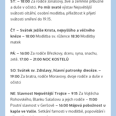
clinic
ST:
– 18:00
Za rodiče Jonášovy, živé a zemřelé příbuzné
london
a duše v očistci.
Po mši svaté
výstav Nejsvětější
latex
svátosti oltářní, osobní modlitba, příležitost k přijetí
clothes
svátosti smíření do 19.15.
classic
length
ČT –
Svátek Ježíše Krista, nejvyššího a věčného
hair
kněze
–
18:00
Modlitba sv. růžence
18:30
Modlitby
reddit
matek
hair
PÁ: – 16:00
Za rodiče Březkovy, dceru, syna, snachu,
extensions
zetě.
17:00 – 21:00 NOC KOSTELŮ
south
auckland
SO:
Svátek sv. Zdislavy, hlavní patronky diecéze. –
latex
19
:00
Za bratra, rodiče Moravovy, dvoje rodiče a duše v
clothes
očistci
daisy
fuentes
NE: Slavnost Nejsvětější Trojice
–
9:15
Za Vojtěcha
hair
Rohovského, Blanku Salašovu a jejich rodiče –
11:00
extensions
Poutní slavnost v Geršově
– 16:00 Májová pobožnost u
walmart
kaple ve Valše
. Setkání farnosti v modlitbě, popovídání i
large