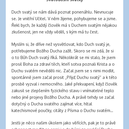
Duch svatý se nám dává poznat ponenáhlu. Nevnucuje
se. Je vnitřní Učitel. V něm žijeme, pohybujeme se a jsme.
Řekl bych, že každý člověk má s Duchem svatým nějakou
zkušenost, jen ne vždy věděl, s kým má tu čest.
Myslím si, že dříve než vysvětlovat, kdo Duch svatý je,
potřebujeme Božího Ducha zažít. Skoro se mi zdá, že si
o to Bůh Duch svatý říká. Několikrát se mi stalo, že jsem
prosil Boha za zdraví těch, kteří sotva poznali Krista a o
Duchu svatém nevěděli nic. Začal jsem se s nimi modlit,
spontánně jsem začal prosit „Přijď, Duchu svatý“ a k této
prosbě vyzval i nemocného. Jaké překvapení, když člověk
zakusil se zlepšením fyzického stavu i vnímatelné teplo
nebo jiné projevy Božího Ducha. A právě tehdy se začal
dotyčný o Ducha svatého zajímat více, hltal
katechismové poučky, citáty z Písma o Duchu svatém…
Jestli je něco našim úkolem jako věřících, pak je to právě