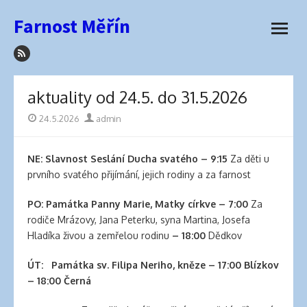
how
Přeskočit
Farnost Měřín
to
na
otevřít
sleep
obsah
menu
with
hair
extensions
aktuality od 24.5. do 31.5.2026
elva
hair
Publikováno
24.5.2026
Autor
admin
wigs
latex
NE: Slavnost Seslání Ducha svatého
–
9:15
Za děti u
lingerie
prvního svatého přijímání, jejich rodiny a za farnost
best
hair
PO:
Památka Panny Marie, Matky církve
– 7:00
Za
product
rodiče Mrázovy, Jana Peterku, syna Martina, Josefa
for
Hladíka živou a zemřelou rodinu
– 18:00
Dědkov
side
part
ÚT:
Památka sv. Filipa Neriho, kněze
– 17:00 Blízkov
best
–
18:00 Černá
hair