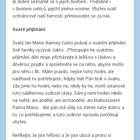
Je dobré seznámit se s jejich životem. Podobně i
s životem světců, jejichž jména nosíme. Všichni svatí
ochráncové naší farnosti, přimlouvejte se za nás.
Svaté přijímání:
Svatý Jan Maria Vianney často psával o svatém přijímání.
Své farníky vyzýval: takto: „Přistupujte ke svatému
přijímání, děti moje, přicházejte k Ježíšovi s láskou a
důvěrou; pojďte a spolehněte se na něho, abyste mohli
pro něho i žít. Máte pravdu, nejste toho hodni, ale
naléhavě to potřebujete. Kdyby měl Pán brát v úvahu,
zda jsme ho hodní, nebo ne, nikdy by ne, mohl ustanovit
tuto nádhernou svátost lásky. Sám ji není hoden nikdo
na světě, ani andělé, ani archandělé, ani blahoslavení
Panna Maria. Ale pán má vždy na zřeteli naše dobro, a
to, co potřebujeme; a tuto svátost opravdu potřebují
všichni.
Neříkejte, že jste hříšníci a že jste ubozí a proto si