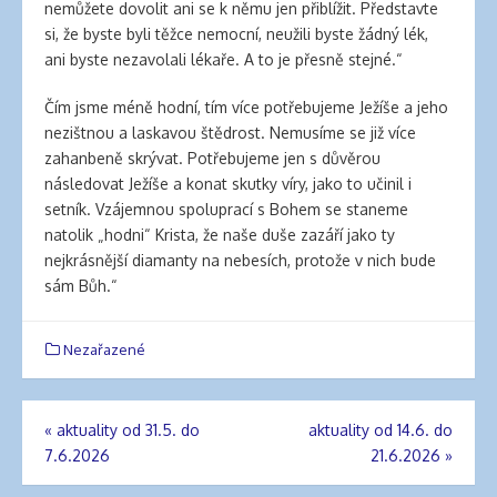
nemůžete dovolit ani se k němu jen přiblížit. Představte
si, že byste byli těžce nemocní, neužili byste žádný lék,
ani byste nezavolali lékaře. A to je přesně stejné.“
Čím jsme méně hodní, tím více potřebujeme Ježíše a jeho
nezištnou a laskavou štědrost. Nemusíme se již více
zahanbeně skrývat. Potřebujeme jen s důvěrou
následovat Ježíše a konat skutky víry, jako to učinil i
setník. Vzájemnou spoluprací s Bohem se staneme
natolik „hodni“ Krista, že naše duše zazáří jako ty
nejkrásnější diamanty na nebesích, protože v nich bude
sám Bůh.“
Nezařazené
«
aktuality od 31.5. do
aktuality od 14.6. do
Navigace
7.6.2026
21.6.2026
»
pro