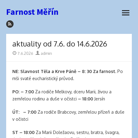
how
Přeskočit
Farnost Měřín
to
na
otevřít
sleep
obsah
menu
with
hair
extensions
aktuality od 7.6. do 14.6.2026
elva
hair
Publikováno
7.6.2026
Autor
admin
wigs
latex
NE:
Slavnost Těla a Krve Páně
–
8: 30
Za farnost.
Po
lingerie
mši svaté eucharistický průvod.
best
hair
PO:
– 7:00
Za rodiče Melkovy, dceru Marii, živou a
product
zemřelou rodinu a duše v očistci
– 18:00
Jersín
for
side
ÚT: – 7:00
Za rodiče Brabcovy, zemřelou přízeň a duše
part
v očistci
best
hair
ST
– 18:00
Za Marii Doležaovu, sestru, bratra, švagra,