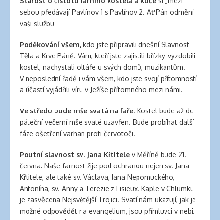
Starost o čistotu farního kostela a klíče
si „mezi
banana
sebou předávají Pavlínov 1 s Pavlínov 2. Ať Pán odmění
clips
vaši službu.
for
natural
Poděkování všem,
kdo jste připravili dnešní Slavnost
hair
Těla a Krve Páně. Vám, kteří jste zajistili břízky, vyzdobili
latex
kostel, nachystali oltáře u svých domů, muzikantům.
clothing
V neposlední řadě i vám všem, kdo jste svojí přítomností
a účastí vyjádřili víru v Ježíše přítomného mezi námi.
Ve středu bude mše svatá na faře
. Kostel bude až do
páteční večerní mše svaté uzavřen. Bude probíhat další
fáze ošetření varhan proti červotoči.
Poutní slavnost sv. Jana Křtitele
v Měříně bude 21.
června
.
Naše farnost žije pod ochranou nejen sv. Jana
Křtitele, ale také sv. Václava, Jana Nepomuckého,
Antonína, sv. Anny a Terezie z Lisieux. Kaple v Chlumku
je zasvěcena Nejsvětější Trojici. Svatí nám ukazují, jak je
možné odpovědět na evangelium, jsou přímluvci v nebi.