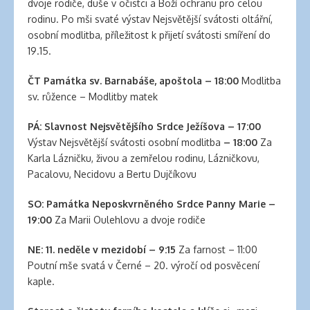
clinic
dvoje rodiče, duše v očistci a Boží ochranu pro celou
london
rodinu. Po mši svaté výstav Nejsvětější svátosti oltářní,
latex
osobní modlitba, příležitost k přijetí svátosti smíření do
clothes
19.15.
classic
length
ČT
Památka sv. Barnabáše, apoštola
–
18:00
Modlitba
hair
sv. růžence – Modlitby matek
reddit
PÁ:
Slavnost Nejsvětějšího Srdce Ježíšova
–
17:00
hair
Výstav Nejsvětější svátosti osobní modlitba
– 18:00
Za
extensions
Karla Lázničku, živou a zemřelou rodinu, Lázničkovu,
south
Pacalovu, Necidovu a Bertu Dujčíkovu
auckland
latex
SO:
Památka Neposkvrněného Srdce Panny Marie –
clothes
19:00
Za Marii Oulehlovu a dvoje rodiče
daisy
fuentes
NE:
11. neděle v mezidobí – 9:15
Za farnost – 11:00
hair
Poutní mše svatá v Černé – 20. výročí od posvěcení
extensions
kaple.
walmart
large