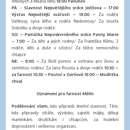
Vrbických a Milana Říhu
18:00 Pavlínov
banana
PÁ:
–
Slavnost Nejsvětějšího srdce Ježíšova
– 17:00
clips
Výstav Nejsvětější svátosti – 18:00 –
Za rodiče
for
Vaňkovy, syna Jiřího a rodiče Nedomovy/ Za Josefa
natural
Sobotku a dvoje rodiče
hair
SO: – Památka Neposkvrněného srdce Panny Marie
latex
– 7:00 –
Za děti a jejich rodiny/ Za Františka Klímu, 2
clothing
rodiče, děti a duše v očistci/ Za těžce nemocného
chlapce
NE:
– 8:00 –
Za Boží pomoc a ochranu pro živou a
zemřelou rodinu/ Za Jana Rosola a dvoje rodiče
10:30 –
za farnost 10:30 – Poutní v Geršově 18:00 – Modlitba
chval
Oznámení pro farnost Měřín
Poděkování všem,
kdo připravili dnešní slavnost. Těm,
kdo připravily oltáře, výzdobu, zajistili májky, děkuji
maminkám, družičkám i chlapcům, za hudební
doprovázení i veškerou organizaci.