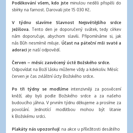
Poděkování všem, kdo jste
minulou neděli přispěli do
sbírky na farnost. Darovali jste 15 030 Kč.
V týdnu slavíme Slavnost Nejsvětějšího srdce
Ježíšova
. Tento den je doporučený svátek, tedy církev
nám doporučuje, abychom slavili. Připomínáme si, jak
nás Bůh nesmírně miluje.
Účast na páteční mši svaté a
adoraci
je naší odpovědí.
Červen – měsíc zasvěcený úctě Božského srdce.
Odpovídat na Boží lásku můžeme vždy a kdekoliv. Měsíc
červen je čas zvláštní úcty Božského srdce.
Po tři týdny se modlíme
intenzivněji za posvěcení
kněží, aby byli podle Božského srdce a za našeho
budoucího jáhna. V prvním týdnu děkujeme a prosíme za
povolání. Jednotící modlitbou mohou být litanie
k Božskému srdci.
Plakáty nás upozorňují
: na akce u příležitosti desátého