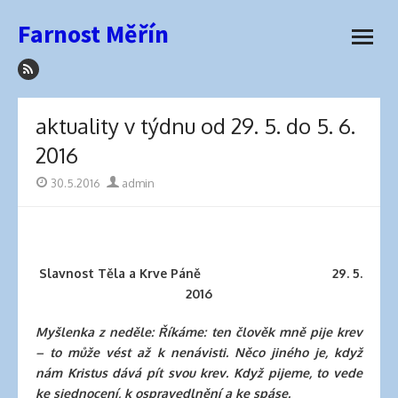
how
Přeskočit
Farnost Měřín
to
na
otevřít
sleep
obsah
menu
with
hair
extensions
aktuality v týdnu od 29. 5. do 5. 6.
elva
2016
hair
wigs
Publikováno
30.5.2016
Autor
admin
latex
lingerie
best
hair
Slavnost Těla a Krve Páně 29. 5.
product
2016
for
side
Myšlenka z neděle: Říkáme: ten člověk mně pije krev
part
– to může vést až k nenávisti. Něco jiného je, když
best
nám Kristus dává pít svou krev. Když pijeme, to vede
hair
ke sjednocení, k ospravedlnění a ke spáse.