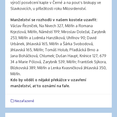
výročí posvěcení kaple v Černé a na pouť s biskupy ve
Slavkovicích, u příležitosti roku Milosrdenství.
Manželství se rozhodli v našem kostele uzavřít:
Václav Řezníček, Na Nivech 327, Měřín a Romana
Krjezlová, Měřín, Náměstí 199; Miroslav Doležal, Zarybník
253, Měřín a Ludmila Hanzlíková, Uhřínov 90; David
Urbánek, Jihlavská 165, Měřín a Šárka Svobodová,
Jihlavská 165, Měřín; Tomáš Holub, Přadlácká Brno a
Jana Boháčková, Chlumek; Dušan Haupt, Knínice 127, 679
34 a Marie Pólová, Zarybník 539, Měřín; František Sýkora,
Blízkovská 389, Měřín a Lenka Kvasničková Jihlavská 350,
Měřín.
Kdo by věděl o nějaké překážce v uzavření
manželství, ať to oznámí na faře.
Nezařazené