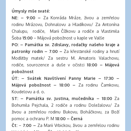
clinic
london
Úmysly mše svaté:
latex
NE:
– 9:00 –
Za Konráda Mráze, živou a zemřelou
clothes
rodinu Mrázovu, Dohnalovu a Hladíkovu/ Za Antonína
classic
Chalupu, rodiče, Marii Čížkovu a rodiče a Vlastimila
length
Šoba
15:00
– Májová pobožnost u kaple ve Valše
hair
PO: – Památka sv. Zdislavy, rodačky našeho kraje a
reddit
patronky rodin – 7:00 –
Za křesťanské rodiny a hnutí
hair
Modlitby matek/ Za sestru M. Amatoris Valachovu,
extensions
rodiče, sourozence a duše v očistci
18:00 – Májová
south
pobožnost
auckland
ÚT: – Svátek Navštívení Panny Marie – 17:30 –
latex
Májová pobožnost – 18:00 –
Za rodinu Čamkovu,
clothes
Koudelovu a d. o.
daisy
ST: – Památka sv. Justina, mučedníka – 18:00
Za
fuentes
Bohumila Pejchala, 2 rodiče a rodinu Doležalovu/ Za
hair
živou a zemřelou rodinu Bukovu, Boháčkovu, za Boží
extensions
pomoc a ochranu P. M
18:00 – Černá
walmart
Čt:
–
7:00 –
Za Marii Vrbickou, živou a zemřelou rodinu
large