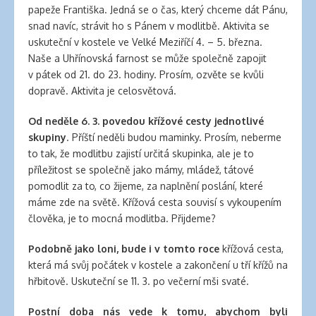
papeže Františka. Jedná se o čas, který chceme dát Pánu,
snad navíc, strávit ho s Pánem v modlitbě. Aktivita se
uskuteční v kostele ve Velké Meziříčí 4. – 5. března.
Naše a Uhřínovská farnost se může společně zapojit
v pátek od 21. do 23. hodiny. Prosím, ozvěte se kvůli
dopravě. Aktivita je celosvětová.
Od neděle 6. 3. povedou křížové cesty jednotlivé
skupiny
. Příští neděli budou maminky. Prosím, neberme
to tak, že modlitbu zajistí určitá skupinka, ale je to
příležitost se společně jako mámy, mládež, tátové
pomodlit za to, co žijeme, za naplnění poslání, které
máme zde na světě. Křížová cesta souvisí s vykoupením
člověka, je to mocná modlitba. Přijdeme?
Podobně jako loni, bude i v tomto roce
křížová cesta,
která má svůj počátek v kostele a zakončení u tří křížů na
hřbitově. Uskuteční se 11. 3. po večerní mši svaté.
Postní doba nás vede k tomu, abychom byli