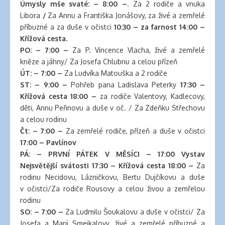
clinic
Úmysly mše svaté: – 8:00 –
. Za 2 rodiče a vnuka
london
Libora
/
Za Annu a Františka Jonášovy, za živé a zemřelé
latex
příbuzné a za duše v očistci
10:30 – za farnost 14:00 –
clothes
Křížová cesta.
classic
PO: – 7:00 –
Za P. Vincence Vlacha, živé a zemřelé
length
kněze a jáhny/ Za Josefa Chlubnu a celou přízeň
hair
ÚT: – 7:00 –
Za Ludvíka Matouška a 2 rodiče
reddit
ST: – 9:00 –
Pohřeb pana Ladislava Peterky
17:30 –
hair
Křížová cesta 18:00 –
za rodiče Valentovy, Kadlecovy,
extensions
děti, Annu Peřinovu a duše v oč. / Za Zdeňku Střechovu
south
a celou rodinu
auckland
Čt: – 7:00 –
Za zemřelé rodiče, přízeň a duše v očistci
latex
17:00 – Pavlínov
clothes
PÁ: – PRVNÍ PÁTEK V MĚSÍCI – 17:00 Vystav
daisy
Nejsvětější svátosti 17:30 – Křížová cesta 18:00 –
Za
fuentes
rodinu Necidovu, Lázničkovu, Bertu Dujčíkovu a duše
hair
v očistci/Za rodiče Rousovy a celou živou a zemřelou
extensions
rodinu
walmart
SO: – 7:00 –
Za Ludmilu Šoukalovu a duše v očistci/ Za
large
Josefa a Marii Smejkalovy, živé a zemřelé příbuzné a