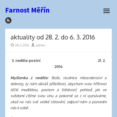
how
Přeskočit
Farnost Měřín
to
na
otevřít
sleep
obsah
menu
with
hair
extensions
aktuality od 28. 2. do 6. 3. 2016
elva
hair
Publikováno
28.2.2016
Autor
admin
wigs
latex
3. neděle postní 21. 2.
lingerie
2016
best
hair
Myšlenka z neděle:
Bože, studnice milosrdenství a
product
dobroty, ty nám dáváš příležitost, abychom svou hříšnost
for
léčili modlitbou, postem a štědrostí; pohleď, jak ve
side
svědomí cítíme svou vinu a pokorně se z ní vyznáváme,
part
ukaž na nás své veliké slitování, odpusť nám a pozvedni
best
nás k sobě.
hair