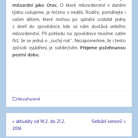
milosrdní jako Otec.
O které milosrdenství v daném
týdnu usilujeme, je řečeno v neděli. Rodiče, pomáhejte i
vašim dětem, které mohou po splnění ozdobit jedny
z dveří do zpovědnice, kde se nám dostává velkého
milosrdenství. Při pohledu na zpovědnice musíme zatím
říct, že se jedná o „suchý rok“. Nezapomeňme, že i tento
způsob vyjádření, je svědectvím.
Přejeme požehnanou
postní dobu.
Nezařazené
«
aktuality od 14.2. do 21.2.
Setkání seniorů
»
Navigace
2016
pro