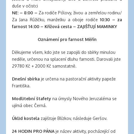
banana
duše v očistci
clips
NE: – 8:00 –
Za rodiče Pólovy, živou a zemřelou rodinu/
for
Za Jana Růžičku, manželku a oboje rodiče
10:30 – za
natural
farnost 14:00 – Křížová cesta – ZAJIŠŤUJÍ MAMINKY
hair
latex
Oznámení pro farnost Měřín
clothing
Děkujeme všem, kdo jste se zapojili do sbírky minulou
neděle, určenou na splacení dluhu farnosti. Darovali jste
29780 Kč + 2000 Kč samostatně.
Dnešní sbírka
je určena na pastorační aktivity papeže
Františka.
Modlitební štafety
na úmysly Nového Jeruzaléma se
ujímá obec Černá.
Úklid kostela
zajišťuje Blízkov, následuje Geršov.
24 HODIN PRO PÁNA
je název aktivity, pocházející od