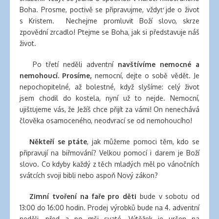
Boha. Prosme, poctivě se připravujme, vždyť jde o život
s Kristem. Nechejme promluvit Boží slovo, skrze
zpovědní zrcadlo! Ptejme se Boha, jak si představuje náš
život.
Po třetí neděli adventní
navštívíme nemocné a
nemohoucí. Prosíme,
nemocní, dejte o sobě vědět. Je
nepochopitelné, až bolestné, když slyšíme: celý život
jsem chodil do kostela, nyní už to nejde. Nemocní,
ujišťujeme vás, že Ježíš chce přijít za vámi! On nenechává
člověka osamoceného, neodvrací se od nemohoucího!
Někteří se ptáte
, jak můžeme pomoci těm, kdo se
připravují na biřmování? Velkou pomocí i darem je Boží
slovo. Co kdyby každý z těch mladých měl po vánočních
svátcích svoji bibli nebo aspoň Nový zákon?
Zimní tvoření
na faře pro děti
bude v sobotu od
13:00 do 16:00 hodin. Prodej výrobků bude na 4. adventní
neděli, před a po mši svaté. Výtěžek je určen na