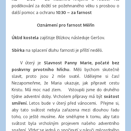
banana
poděkování za dožití se požehnaného věku s prosbou o
clips
další pomoc a ochranu
10:30 – za farnost
for
natural
Oznámení pro farnost Měřín
hair
latex
Úklid kostela
zajišťuje Blízkov, následuje Geršov.
clothing
Sbírka
na splacení dluhu farnosti je příští neděli.
V úterý je
Slavnost Panny Marie, počaté bez
poskvrny prvotního hříchu
. Měli bychom skutečně
slavit, proto jsou 2 mše svaté. Udělejme si čas!
Nezapomeňme, že Maria ukazuje, jak připravit cestu
Kristu. Má moc nad zlem. Vstoupili jsme do druhého
týdne adventní doby. Vrcholem přípravy má být
svátost
smíření.
Letos bude v úterý před vánocemi. Přejme si,
aby tato svátost nebyla zařazena mezi dlouhou řadu
toho, co ještě musíme. Ale směřujme k tomu, aby tato
svátost byla vrcholným projevem našeho adventního
snažení. Vždyť se jedná o spočinutí v náruči milosrdného