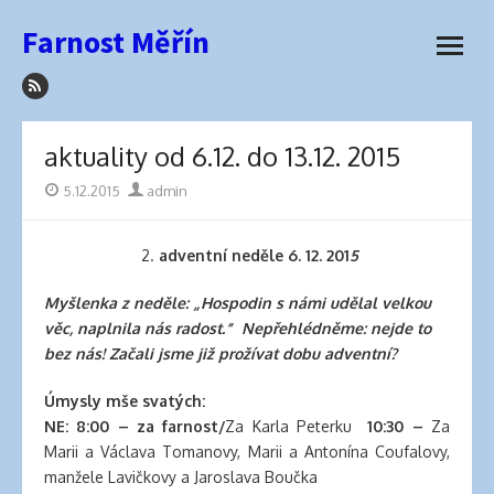
how
Přeskočit
Farnost Měřín
to
na
otevřít
sleep
obsah
menu
with
hair
extensions
aktuality od 6.12. do 13.12. 2015
elva
hair
Publikováno
5.12.2015
Autor
admin
wigs
latex
2.
adventní neděle 6. 12. 201
5
lingerie
best
Myšlenka z neděle: „Hospodin s námi udělal velkou
hair
věc, naplnila nás radost.“ Nepřehlédněme: nejde to
product
bez nás! Začali jsme již prožívat dobu adventní?
for
side
Úmysly mše svatých:
part
NE: 8:00 – za farnost/
Za Karla Peterku
10:30 –
Za
best
Marii a Václava Tomanovy, Marii a Antonína Coufalovy,
hair
manžele Lavičkovy a Jaroslava Boučka