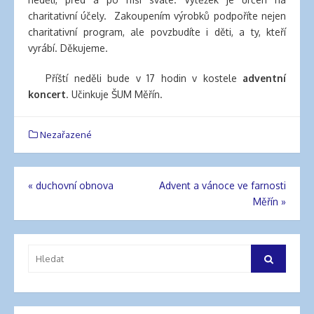
charitativní účely. Zakoupením výrobků podpoříte nejen
charitativní program, ale povzbudíte i děti, a ty, kteří
vyrábí. Děkujeme.
Příští neděli bude v 17 hodin v kostele
adventní
koncert
. Učinkuje ŠUM Měřín.
Nezařazené
«
duchovní obnova
Advent a vánoce ve farnosti
Navigace
Měřín
»
pro
příspěvek
Vyhledat:
Hledat