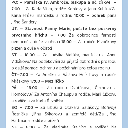
clinic
PO: – Památka sv. Ambrože, biskupa a uč. církve –
london
7:00
– Za Karla Vítka, rodiče Kohlovy a Jana Kubíka/Za
latex
Karla Hrůzu, manželku a rodinu
10:00 – pohřeb
pana
clothes
Jiřího Šandery
classic
ÚT: – Slavnost Panny Marie, počaté bez poskvrny
length
prvotního hříchu – 7:00
Za dobrodince farnosti,
hair
nemocné a duše v očistci
18:00 –
Za rodiče Pivoňkovy,
reddit
přízeň a duše v očistci
hair
ST – 18:00 –
Za Ludvíka Vidláka, manželku a Annu
extensions
Vidlákovu/ Na poděkování za přijatá dobrodiní s prosbou
south
o další pomoc, ochranu a požehnání pro celou rodinu
auckland
ČT–7:00 –
Za Anežku a Václava Hnízdilovy a rodiče
latex
Mrázkovy
17:00 – Meziříčko
clothes
PÁ: – 18:00 –
Za rodinu Dvořákovu, Čechovu a
daisy
Homolovu/ Za Antonína Chalupu a rodiče, Marii Čížkovu
fuentes
a rodiče a za Karla Řezníčka
hair
SO – 7:00 –
Za Libuši a Otakara Salašovy, Bořivoje
extensions
Řezníčka, Jiřinu Sýkorovu a zemřelé děti/Za Jiřího
walmart
Hartmana, rodiče a přízeň
large
NE – 8:00 –
Za Vladimíra Krejčího a rodiče/ Na