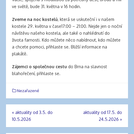
ve světě, bude 31. května v 16 hodin.
Zveme na noc kostelů
, která se uskuteční i v našem
kostele 29. května v čase17:00 – 21:00. Nejde jen o noční
návštěvu našeho kostela, ale také o nahlédnutí do
života farnosti. Kdo můžete něco nabídnout, kdo můžete
a chcete pomoci, přihlaste se. Bližší informace na
plakátě.
Zájemci o společnou cestu
do Brna na slavnost
blahořečení, přihlaste se.
Nezařazené
«
aktuality od 3.5. do
aktuality od 17.5. do
Navigace
10.5.2026
24.5.2026
»
pro