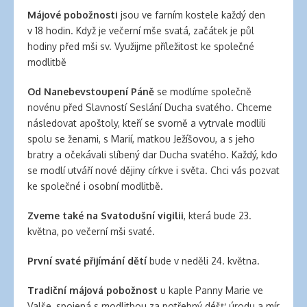
Májové pobožnosti
jsou ve farním kostele každý den
v 18 hodin. Když je večerní mše svatá, začátek je půl
hodiny před mši sv. Využijme příležitost ke společné
modlitbě
Od
Nanebevstoupení Páně
se modlíme společně
novénu před Slavností Seslání Ducha svatého. Chceme
následovat apoštoly, kteří se svorně a vytrvale modlili
spolu se ženami, s Marií, matkou Ježíšovou, a s jeho
bratry a očekávali slíbený dar Ducha svatého. Každý, kdo
se modlí utváří nové dějiny církve i světa. Chci vás pozvat
ke společné i osobní modlitbě.
Zveme také na Svatodušní vigilii
, která bude 23.
května, po večerní mši svaté.
První svaté přijímání dětí
bude v neděli 24. května.
Tradiční májová pobožnost
u kaple Panny Marie ve
Valše, spojená s modlitbou za potřebný déšť, úrodu a mír