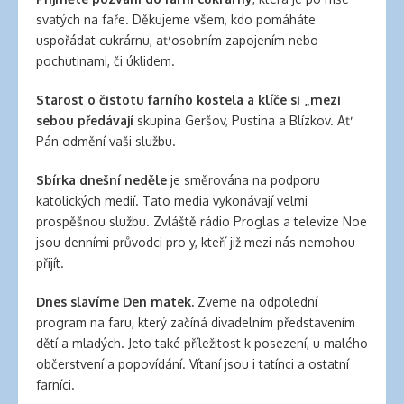
banana
svatých na faře. Děkujeme všem, kdo pomáháte
clips
uspořádat cukrárnu, ať osobním zapojením nebo
for
pochutinami, či úklidem.
natural
hair
Starost o čistotu farního kostela a klíče si „mezi
latex
sebou předávají
skupina Geršov, Pustina a Blízkov. Ať
clothing
Pán odmění vaši službu.
Sbírka dnešní neděle
je směrována na podporu
katolických medií. Tato media vykonávají velmi
prospěšnou službu. Zvláště rádio Proglas a televize Noe
jsou denními průvodci pro y, kteří již mezi nás nemohou
přijít.
Dnes slavíme Den matek.
Zveme na odpolední
program na faru, který začíná divadelním představením
dětí a mladých. Jeto také příležitost k posezení, u malého
občerstvení a popovídání. Vítaní jsou i tatínci a ostatní
farníci.