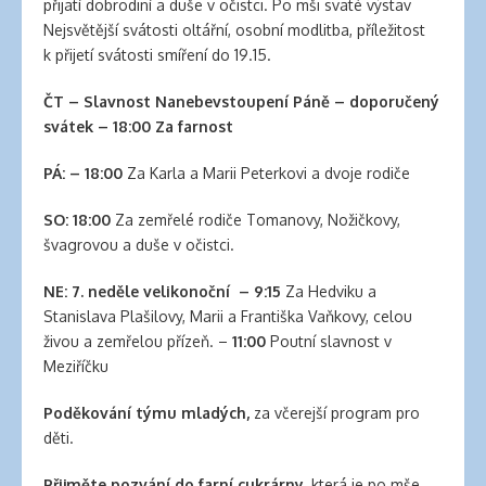
clinic
přijatí dobrodiní a duše v očistci. Po mši svaté výstav
london
Nejsvětější svátosti oltářní, osobní modlitba, příležitost
latex
k přijetí svátosti smíření do 19.15.
clothes
classic
ČT – Slavnost Nanebevstoupení Páně – doporučený
length
svátek – 18:00 Za farnost
hair
PÁ: – 18:00
Za Karla a Marii Peterkovi a dvoje rodiče
reddit
hair
SO: 18
:00
Za zemřelé rodiče Tomanovy, Nožičkovy,
extensions
švagrovou a duše v očistci.
south
auckland
NE: 7
. neděle velikonoční
–
9:15
Za Hedviku a
latex
Stanislava Plašilovy, Marii a Františka Vaňkovy, celou
clothes
živou a zemřelou přízeň. –
11:00
Poutní slavnost v
daisy
Meziříčku
fuentes
hair
Poděkování týmu mladých
,
za včerejší program pro
extensions
děti.
walmart
large
Přijměte pozvání do farní cukrárny
, která je po mše