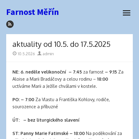
how
Přeskočit
Farnost Měřín
to
na
otevřít
sleep
obsah
menu
with
hair
extensions
aktuality od 10.5. do 17.5.2025
elva
hair
Publikováno
10.5.2026
Autor
admin
wigs
latex
NE: 6
. neděle velikonoční
– 7:45
za farnost
– 9:15
Za
lingerie
Aloise a Marii Bradáčovy a celou rodinu –
18:00
best
uctíváme Marii a Ježíše chválami v kostele.
hair
product
PO: – 7:00
Za Vlastu a Františka Kohlovy, rodiče,
for
sourozence a příbuzné
side
part
ÚT: – bez liturgického slavení
best
hair
ST:
Panny Marie Fatimské
– 18:00
Na poděkování za