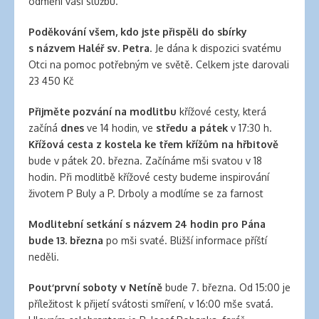
odmění vaši službu.
banana
clips
Poděkování všem, kdo jste přispěli do sbírky
for
s názvem Haléř sv. Petra
. Je dána k dispozici svatému
natural
Otci na pomoc potřebným ve světě. Celkem jste darovali
hair
23 450 Kč
latex
clothing
Přijměte pozvání na modlitbu
křížové cesty, která
začíná
dnes
ve 14 hodin, ve
středu a pátek
v 17:30 h.
Křížová cesta z kostela ke třem křížům
na hřbitově
bude v pátek 20. března. Začínáme mši svatou v 18
hodin. Při modlitbě křížové cesty budeme inspirování
životem P Buly a P. Drboly a modlíme se za farnost
Modlitební setkání s názvem
24 hodin pro Pána
bude 13. března
po mši svaté. Bližší informace příští
neděli.
Pouť první soboty v Netíně
bude 7. března. Od 15:00 je
příležitost k přijetí svátosti smíření, v 16:00 mše svatá.