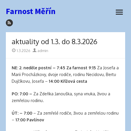
how
Přeskočit
Farnost Měřín
to
na
otevřít
sleep
obsah
menu
with
hair
extensions
aktuality od 1.3. do 8.3.2026
elva
hair
Publikováno
1.3.2026
Autor
admin
wigs
latex
NE: 2. neděle postní –
7:45 Za farnost 9:15
Za Josefa a
lingerie
Marii Procházkovy, dvoje rodiče, rodinu Necidovu, Bertu
best
Dujčíkovu, Josefa –
14:00 Křížová cesta
hair
product
PO: 7:00 –
Za Zdeňka Janouška, syna vnuka, živou a
for
zemřelou rodinu.
side
part
ÚT: – 7:00
– Za zemřelé rodiče, živou a zemřelou rodinu
best
–
17:00 Pavlínov
hair