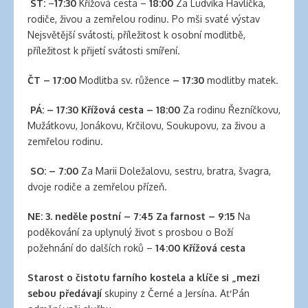
clinic
ST:
–
17:30
Křížová cesta –
18:00
Za Ludvíka Havlíčka,
london
rodiče, živou a zemřelou rodinu. Po mši svaté výstav
latex
Nejsvětější svátosti, příležitost k osobní modlitbě,
clothes
příležitost k přijetí svátosti smíření.
classic
length
ČT – 17:00
Modlitba sv. růžence
– 17:30
modlitby matek.
hair
PÁ: – 17:30 Křížová cesta – 18:00
Za rodinu Řezníčkovu,
reddit
Mužátkovu, Jonákovu, Krčilovu, Soukupovu, za živou a
hair
zemřelou rodinu.
extensions
south
SO:
–
7:00
Za Marii Doležalovu, sestru, bratra, švagra,
auckland
dvoje rodiče a zemřelou přízeň.
latex
clothes
NE: 3. neděle postní –
7:45 Za farnost – 9:15
Na
daisy
poděkování za uplynulý život s prosbou o Boží
fuentes
požehnání do dalších roků –
14:00 Křížová cesta
hair
extensions
Starost o čistotu farního kostela a klíče si „mezi
walmart
sebou předávají
skupiny z Černé a Jersína. Ať Pán
large