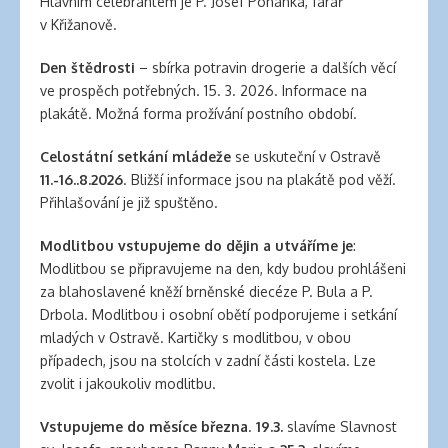
Hlavním celebrantem je P. Josef Pohanka, farář
v Křižanově.
Den štědrosti
– sbírka potravin drogerie a dalších věcí
ve prospěch potřebných. 15. 3. 2026. Informace na
plakátě. Možná forma prožívání postního období.
Celostátní setkání mládeže
se uskuteční v Ostravě
11.-16..8.2026
. Bližší informace jsou na plakátě pod věží.
Přihlašování je již spuštěno.
Modlitbou vstupujeme do dějin a utváříme je
:
Modlitbou se připravujeme na den, kdy budou prohlášeni
za blahoslavené kněží brněnské diecéze P. Bula a P.
Drbola. Modlitbou i osobní obětí podporujeme i setkání
mladých v Ostravě. Kartičky s modlitbou, v obou
případech, jsou na stolcích v zadní části kostela. Lze
zvolit i jakoukoliv modlitbu.
Vstupujeme do měsíce března
.
19.3.
slavíme Slavnost