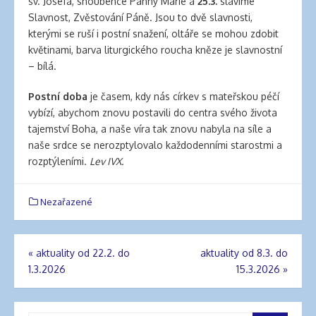
sv. Josefa, snoubence Panny Marie a
25.3.
slavíme
Slavnost, Zvěstování Páně. Jsou to dvě slavnosti,
kterými se ruší i postní snažení, oltáře se mohou zdobit
květinami, barva liturgického roucha kněze je slavnostní
– bílá.
Postní doba
je časem, kdy nás církev s mateřskou péčí
vybízí, abychom znovu postavili do centra svého života
tajemství Boha, a naše víra tak znovu nabyla na síle a
naše srdce se nerozptylovalo každodenními starostmi a
rozptýleními.
Lev IVX.
Nezařazené
«
aktuality od 22.2. do
aktuality od 8.3. do
Navigace
1.3.2026
15.3.2026
»
pro
příspěvek