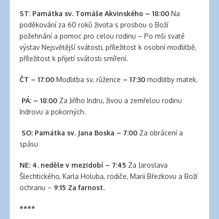
clinic
london
ST:
Památka sv. Tomáše Akvinského
–
18:00
Na
latex
poděkování za 60 roků života s prosbou o Boží
clothes
požehnání a pomoc pro celou rodinu – Po mši svaté
classic
výstav Nejsvětější svátosti, příležitost k osobní modlitbě,
length
příležitost k přijetí svátosti smíření.
hair
reddit
ČT – 17:00
Modlitba sv. růžence
– 17:30
modlitby matek.
hair
PÁ: – 18:00
Za Jiřího Indru, živou a zemřelou rodinu
extensions
Indrovu a pokorných.
south
auckland
SO:
Památka sv. Jana Boska –
7:00
Za obrácení a
latex
spásu
clothes
daisy
NE: 4. neděle v mezidobí –
7:45
Za Jaroslava
fuentes
Šlechtického, Karla Holuba, rodiče, Marii Březkovu a Boží
hair
ochranu –
9:15 Za farnost.
extensions
walmart
****
large