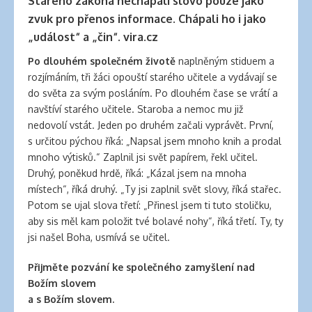
Starého zákona nechápali slovo pouze jako
zvuk pro přenos informace. Chápali ho i jako
„událost“ a „čin“. vira.cz
Po dlouhém společném životě
naplněným stiduem a
rozjímáním, tři žáci opouští starého učitele a vydávají se
do světa za svým posláním. Po dlouhém čase se vrátí a
navštíví starého učitele. Staroba a nemoc mu již
nedovolí vstát. Jeden po druhém začali vyprávět. První,
s určitou pýchou říká: „Napsal jsem mnoho knih a prodal
mnoho výtisků.“ Zaplnil jsi svět papírem, řekl učitel.
Druhý, poněkud hrdě, říká: „Kázal jsem na mnoha
místech“, říká druhý. „Ty jsi zaplnil svět slovy, říká stařec.
Potom se ujal slova třetí: „Přinesl jsem ti tuto stoličku,
aby sis měl kam položit tvé bolavé nohy“, říká třetí. Ty, ty
jsi našel Boha, usmívá se učitel.
Přijměte
pozvání ke společného zamyšlení nad
Božím slovem
a s Božím slovem.