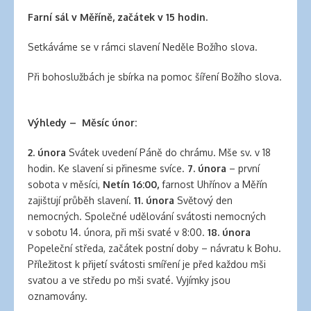
Farní sál v Měříně, začátek v 15 hodin.
Setkáváme se v rámci slavení Neděle Božího slova.
Při bohoslužbách je sbírka na pomoc šíření Božího slova.
Výhledy –
Měsíc únor:
2. února
Svátek uvedení Páně do chrámu. Mše sv. v 18
hodin. Ke slavení si přinesme svíce.
7. února
– první
sobota v měsíci,
Netín 16:00,
farnost Uhřínov a Měřín
zajišťují průběh slavení.
11. února
Světový den
nemocných. Společné udělování svátosti nemocných
v sobotu 14. února, při mši svaté v 8:00.
18. února
Popeleční středa, začátek postní doby – návratu k Bohu.
Příležitost k přijetí svátosti smíření je před každou mši
svatou a ve středu po mši svaté. Vyjímky jsou
oznamovány.