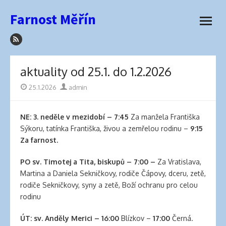
how
Přeskočit
Farnost Měřín
to
na
otevřít
sleep
obsah
menu
with
hair
extensions
aktuality od 25.1. do 1.2.2026
elva
hair
Publikováno
25.1.2026
Autor
admin
wigs
latex
NE: 3. neděle v mezidobí –
7:45
Za manžela Františka
lingerie
Sýkoru, tatínka Františka, živou a zemřelou rodinu –
9:15
best
Za farnost.
hair
product
PO
sv. Timotej a Tita, biskupů
–
7:00 –
Za Vratislava,
for
Martina a Daniela Sekničkovy, rodiče Čápovy, dceru, zetě,
side
rodiče Sekničkovy, syny a zetě, Boží ochranu pro celou
part
rodinu
best
hair
ÚT:
sv. Anděly Merici
– 16:00
Blízkov –
17:00
Černá.