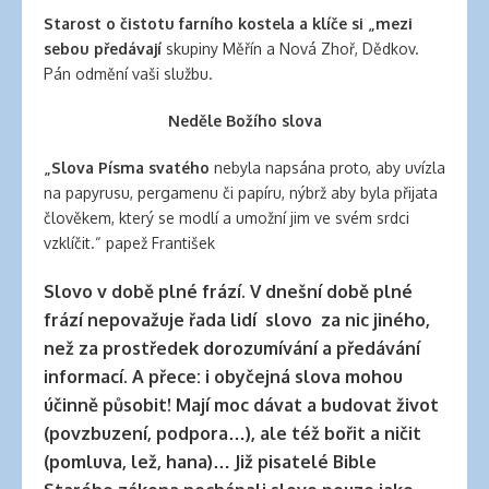
banana
Starost o čistotu farního kostela a klíče si „mezi
clips
sebou předávají
skupiny Měřín a Nová Zhoř, Dědkov.
for
Pán odmění vaši službu.
natural
hair
Neděle Božího slova
latex
clothing
„Slova Písma svatého
nebyla napsána proto, aby uvízla
na papyrusu, pergamenu či papíru, nýbrž aby byla přijata
člověkem, který se modlí a umožní jim ve svém srdci
vzklíčit.“ papež František
Slovo v době plné frází. V dnešní době plné
frází nepovažuje řada lidí slovo za nic jiného,
než za prostředek dorozumívání a předávání
informací. A přece: i obyčejná slova mohou
účinně působit! Mají moc dávat a budovat život
(povzbuzení, podpora…), ale též bořit a ničit
(pomluva, lež, hana)… Již pisatelé Bible