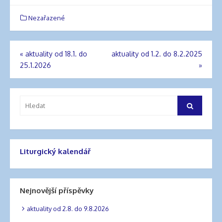
Nezařazené
«
aktuality od 18.1. do
aktuality od 1.2. do 8.2.2025
Navigace
25.1.2026
»
pro
příspěvek
Vyhledat:
Hledat
Liturgický kalendář
Nejnovější příspěvky
aktuality od 2.8. do 9.8.2026