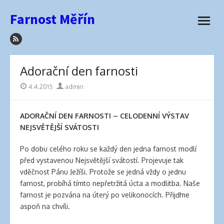
how
Přeskočit
Farnost Měřín
to
na
otevřít
sleep
obsah
menu
with
hair
extensions
Adorační den farnosti
elva
hair
Publikováno
4.4.2015
Autor
admin
wigs
latex
ADORAČNÍ DEN FARNOSTI – CELODENNÍ VÝSTAV
lingerie
NEJSVĚTĚJŠÍ SVÁTOSTI
best
hair
Po dobu celého roku se každý den jedna farnost modlí
product
před vystavenou Nejsvětější svátostí. Projevuje tak
for
vděčnost Pánu Ježíši. Protože se jedná vždy o jednu
side
farnost, probíhá tímto nepřetržitá úcta a modlitba. Naše
part
farnost je pozvána na úterý po velikonocích. Přijďme
best
aspoň na chvíli.
hair